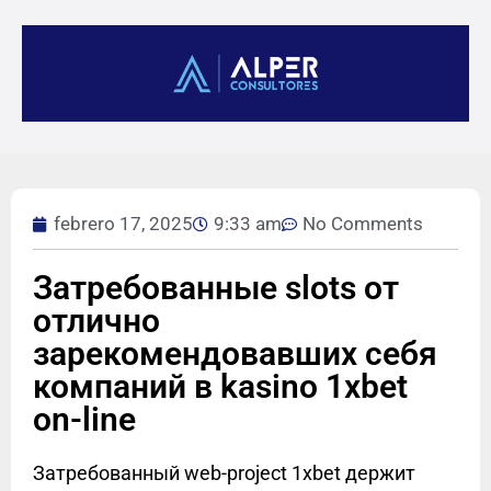
febrero 17, 2025
9:33 am
No Comments
Затребованные slots от
отлично
зарекомендовавших себя
компаний в kasino 1xbet
on-line
Затребованный web-project 1xbet держит