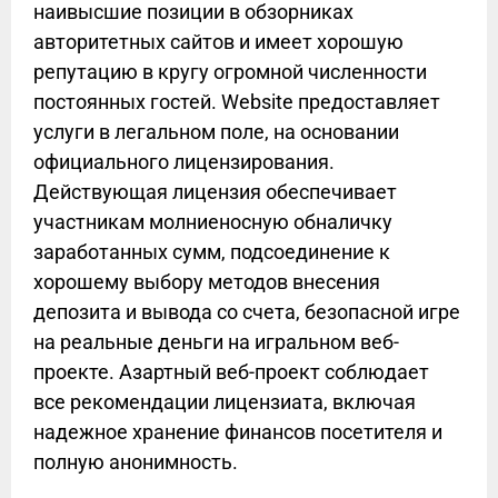
наивысшие позиции в обзорниках
авторитетных сайтов и имеет хорошую
репутацию в кругу огромной численности
постоянных гостей. Website предоставляет
услуги в легальном поле, на основании
официального лицензирования.
Действующая лицензия обеспечивает
участникам молниеносную обналичку
заработанных сумм, подсоединение к
хорошему выбору методов внесения
депозита и вывода со счета, безопасной игре
на реальные деньги на игральном веб-
проекте. Азартный веб-проект соблюдает
все рекомендации лицензиата, включая
надежное хранение финансов посетителя и
полную анонимность.