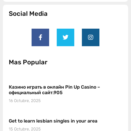
Social Media
Mas Popular
Казино играть в онлайн Pin Up Casino –
официальный сайт.905
16 Octubre, 2025
Get to learn lesbian singles in your area
15 Octubre, 2025