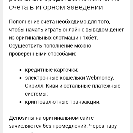
счета в игорном заведении
Пополнение счета необходимо для того,
чтобы начать играть онлайн с выводом денег
из оригинальных слотмашин 1хбет.
Осуществить пополнение можно
проверенными способами:
кредитные карточки;
электронные кошельки Webmoney,
Скрилл, Киви и остальные платежные
системы;
криптовалютные транзакции.
Депозиты на оригинальном сайте
зачисляются без промедлений. Через пару