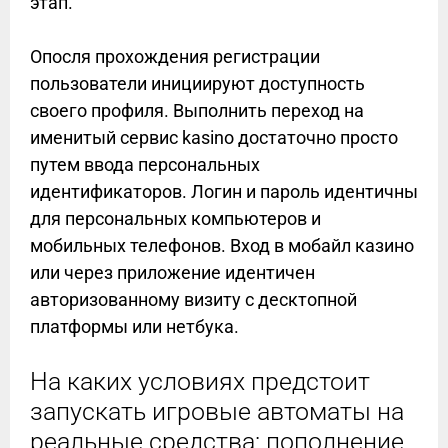
этап.
Опосля прохождения регистрации
пользователи инициируют доступность
своего профиля. Выполнить переход на
именитый сервис kasino достаточно просто
путем ввода персональных
идентификаторов. Логин и пароль идентичны
для персональных компьютеров и
мобильных телефонов. Вход в мобайл казино
или через приложение идентичен
авторизованному визиту с десктопной
платформы или нетбука.
На каких условиях предстоит
запускать игровые автоматы на
реальные средства: пополнение