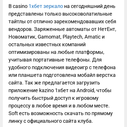
В casino
1хбет зеркало
на сегодняшний день
представлены только высоковолатильные
тайтлы от отлично зарекомендовавших себя
вендоров. Заряженные автоматы от НетЕнт,
Новоматик, Gamomat, Playtech, Amatic и
остальных известных компаний
оптимизированы на любые платформы,
учитывая портативные телефоны. Для
удобного подключения видеоигр с телефона
или планшета подготовлена мобайл верстка
сайта. Так же предлагается загрузить
приложение kazino 1хбет на Android, чтобы
получить быстрый доступ к игровому
процессу в любое время и в любом месте.
Soft есть возможность скачать по прямому
линку с официального сайта клуба.