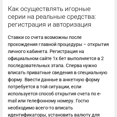
Как осуществлять игорные
серии на реальные средства:
регистрация и авторизация
Ставки со счета возможны после
прохождения главной процедуры – открытия
личного кабинета. Регистрация на
официальном сайте 1х бет выполняется в 2
последовательных этапа. Сперва нужно
вписать приватные сведения в специальную
форму. Ввести данные в анкетную форму
потребуется в той ситуации, если
используется способ открытия счета по e-
mail или телефонному номеру. Гостю
необходимо всего-то вписать
идентификаторы, установить валюту для