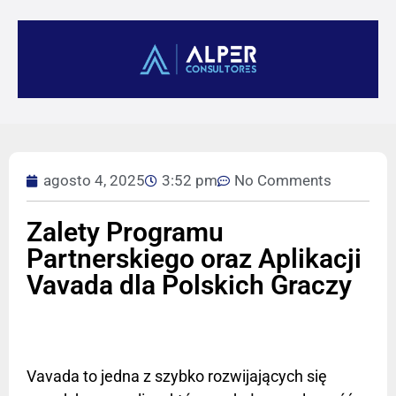
agosto 4, 2025
3:52 pm
No Comments
Zalety Programu
Partnerskiego oraz Aplikacji
Vavada dla Polskich Graczy
Vavada to jedna z szybko rozwijających się