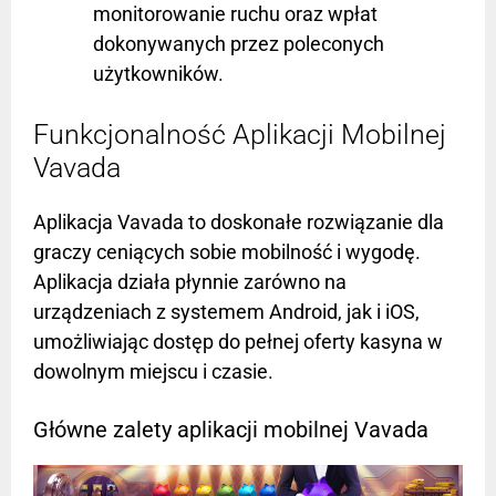
monitorowanie ruchu oraz wpłat
dokonywanych przez poleconych
użytkowników.
Funkcjonalność Aplikacji Mobilnej
Vavada
Aplikacja Vavada to doskonałe rozwiązanie dla
graczy ceniących sobie mobilność i wygodę.
Aplikacja działa płynnie zarówno na
urządzeniach z systemem Android, jak i iOS,
umożliwiając dostęp do pełnej oferty kasyna w
dowolnym miejscu i czasie.
Główne zalety aplikacji mobilnej Vavada