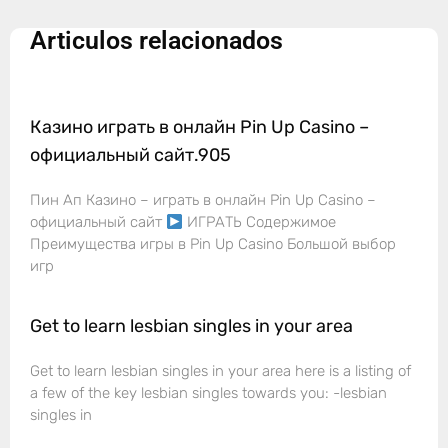
Articulos relacionados
Казино играть в онлайн Pin Up Casino –
официальный сайт.905
Пин Ап Казино – играть в онлайн Pin Up Casino –
официальный сайт
ИГРАТЬ Содержимое
Преимущества игры в Pin Up Casino Большой выбор
игр
Get to learn lesbian singles in your area
Get to learn lesbian singles in your area here is a listing of
a few of the key lesbian singles towards you: -lesbian
singles in