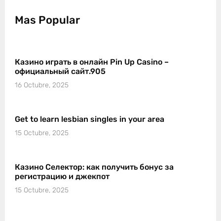
Mas Popular
Казино играть в онлайн Pin Up Casino –
официальный сайт.905
16 Octubre, 2025
Get to learn lesbian singles in your area
15 Octubre, 2025
Казино Селектор: как получить бонус за
регистрацию и джекпот
15 Octubre, 2025