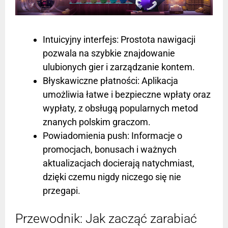
Intuicyjny interfejs: Prostota nawigacji
pozwala na szybkie znajdowanie
ulubionych gier i zarządzanie kontem.
Błyskawiczne płatności: Aplikacja
umożliwia łatwe i bezpieczne wpłaty oraz
wypłaty, z obsługą popularnych metod
znanych polskim graczom.
Powiadomienia push: Informacje o
promocjach, bonusach i ważnych
aktualizacjach docierają natychmiast,
dzięki czemu nigdy niczego się nie
przegapi.
Przewodnik: Jak zacząć zarabiać