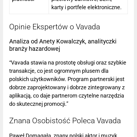
karty i portfele elektroniczne.
Opinie Ekspertów o Vavada
Analiza od Anety Kowalczyk, analityczki
branży hazardowej
“Vavada stawia na prostotę obsługi oraz szybkie
transakcje, co jest ogromnym plusem dla
polskich użytkowników. Program partnerski jest
dobrze zaprojektowany i dobrze zintegrowany z
aplikacją, co daje partnerom czytelne narzędzia
do skutecznej promocji.”
Znana Osobistość Poleca Vavada
Paweł Domagała, znany polski aktor i muzyk,