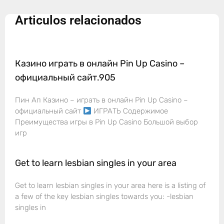
Articulos relacionados
Казино играть в онлайн Pin Up Casino –
официальный сайт.905
Пин Ап Казино – играть в онлайн Pin Up Casino –
официальный сайт
ИГРАТЬ Содержимое
Преимущества игры в Pin Up Casino Большой выбор
игр
Get to learn lesbian singles in your area
Get to learn lesbian singles in your area here is a listing of
a few of the key lesbian singles towards you: -lesbian
singles in