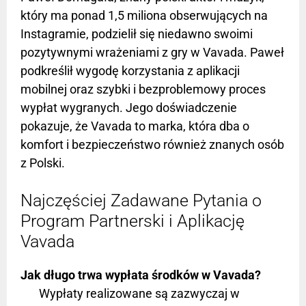
który ma ponad 1,5 miliona obserwujących na
Instagramie, podzielił się niedawno swoimi
pozytywnymi wrażeniami z gry w Vavada. Paweł
podkreślił wygodę korzystania z aplikacji
mobilnej oraz szybki i bezproblemowy proces
wypłat wygranych. Jego doświadczenie
pokazuje, że Vavada to marka, która dba o
komfort i bezpieczeństwo również znanych osób
z Polski.
Najczęściej Zadawane Pytania o
Program Partnerski i Aplikację
Vavada
Jak długo trwa wypłata środków w Vavada?
Wypłaty realizowane są zazwyczaj w