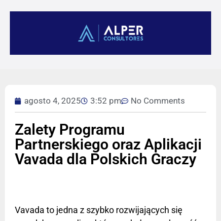
agosto 4, 2025
3:52 pm
No Comments
Zalety Programu
Partnerskiego oraz Aplikacji
Vavada dla Polskich Graczy
Vavada to jedna z szybko rozwijających się