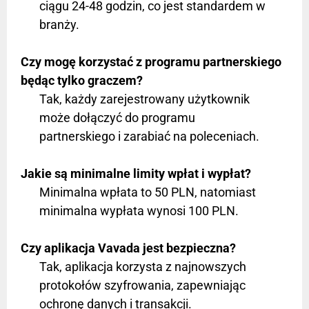
ciągu 24-48 godzin, co jest standardem w
branży.
Czy mogę korzystać z programu partnerskiego
będąc tylko graczem?
Tak, każdy zarejestrowany użytkownik
może dołączyć do programu
partnerskiego i zarabiać na poleceniach.
Jakie są minimalne limity wpłat i wypłat?
Minimalna wpłata to 50 PLN, natomiast
minimalna wypłata wynosi 100 PLN.
Czy aplikacja Vavada jest bezpieczna?
Tak, aplikacja korzysta z najnowszych
protokołów szyfrowania, zapewniając
ochronę danych i transakcji.