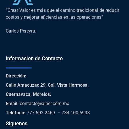
“Crear Valor es más que el camino tradicional de reducir
costos y mejorar eficiencias en las operaciones”
Carlos Pereyra.
Informacion de Contacto
Dirección
:
Calle Amacuzac 29, Col. Vista Hermosa,
Cuernavaca, Morelos.
Email:
contacto@alper.com.mx
Teléfono
:
777 503-2469 – 734 100-6938
Siguenos