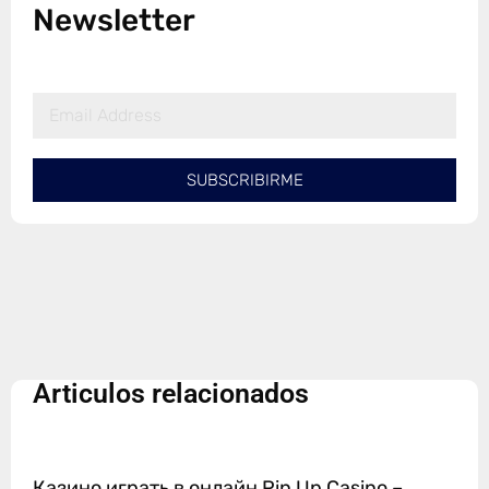
Newsletter
SUBSCRIBIRME
Articulos relacionados
Казино играть в онлайн Pin Up Casino –