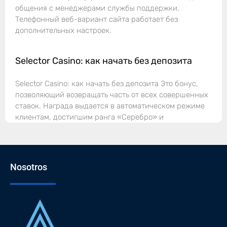
общения с менеджерами службы поддержки.
Телефонный веб-вариант сайта работает без
дополнительных настроек.
Selector Casino: как начать без депозита
Selector Casino: как начать без депозита Это бонус,
позволяющий возвращать часть от всех совершенных
ставок. Награда выдается в автоматическом режиме
клиентам, достигшим ранга «Серебро» и
Nosotros