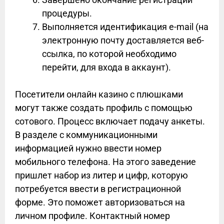
процедуры.
Выполняется идентификация e-mail (на
электронную почту доставляется веб-
ссылка, по которой необходимо
перейти, для входа в аккаунт).
Посетители онлайн казино с плюшками
могут также создать профиль с помощью
сотового. Процесс включает подачу анкеты.
В разделе с коммуникационными
информацией нужно ввести номер
мобильного телефона. На этого заведение
пришлет набор из литер и цифр, которую
потребуется ввести в регистрационной
форме. Это поможет авторизоваться на
личном профиле. Контактный номер