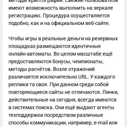
методы криптографии. Свежие пользователи
имеют возможность выполнить на зеркале
регистрацию. Процедура осуществляется
подобно, как и на официальном веб-сайте.
Чтобы игры в реальные деньги на резервных
площадках размещаются идентичные
онлайн-автоматы. Во целом масштабе ещё
предоставляются бонусы, чемпионаты,
методы расчётов. Возле отражений
различается исключительно URL. У каждого
реплики та своя. При данном среди собой
повторяющиеся сайты не отличаются. Линки,
действительные на сегодня, всегда имеются
в системах поиска. Они ещё выдают агенты
техподдержки посредством различные
способы коммуникации, например, e-mail или