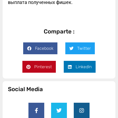
выплата полученных фишек.
Comparte :
Facebook
Twitter
Pinterest
LinkedIn
Social Media