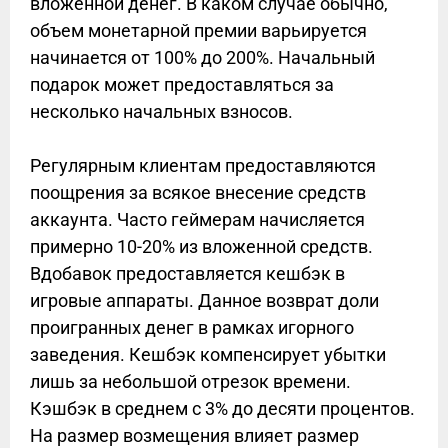
вложенной денег. В каком случае обычно,
объем монетарной премии варьируется
начинается от 100% до 200%. Начальный
подарок может предоставляться за
несколько начальных взносов.
Регулярным клиентам предоставляются
поощрения за всякое внесение средств
аккаунта. Часто геймерам начисляется
примерно 10-20% из вложенной средств.
Вдобавок предоставляется кешбэк в
игровые аппараты. Данное возврат доли
проигранных денег в рамках игорного
заведения. Кешбэк компенсирует убытки
лишь за небольшой отрезок времени.
Кэшбэк в среднем с 3% до десяти процентов.
На размер возмещения влияет размер