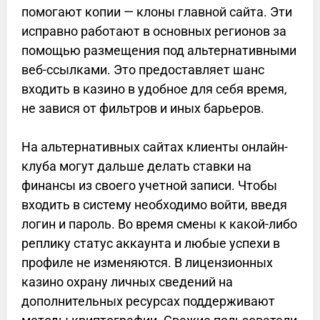
помогают копии — клоны главной сайта. Эти
исправно работают в основных регионов за
помощью размещения под альтернативными
веб-ссылками. Это предоставляет шанс
входить в казино в удобное для себя время,
не завися от фильтров и иных барьеров.
На альтернативных сайтах клиенты онлайн-
клуба могут дальше делать ставки на
финансы из своего учетной записи. Чтобы
входить в систему необходимо войти, введя
логин и пароль. Во время смены к какой-либо
реплику статус аккаунта и любые успехи в
профиле не изменяются. В лицензионных
казино охрану личных сведений на
дополнительных ресурсах поддерживают