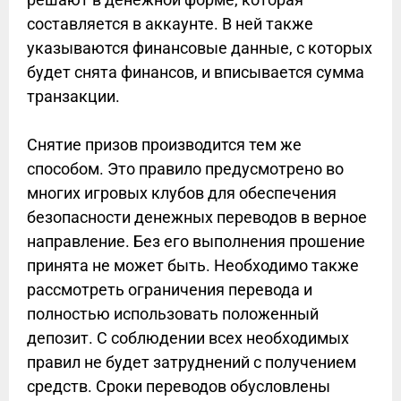
составляется в аккаунте. В ней также
указываются финансовые данные, с которых
будет снята финансов, и вписывается сумма
транзакции.
Снятие призов производится тем же
способом. Это правило предусмотрено во
многих игровых клубов для обеспечения
безопасности денежных переводов в верное
направление. Без его выполнения прошение
принята не может быть. Необходимо также
рассмотреть ограничения перевода и
полностью использовать положенный
депозит. С соблюдении всех необходимых
правил не будет затруднений с получением
средств. Сроки переводов обусловлены