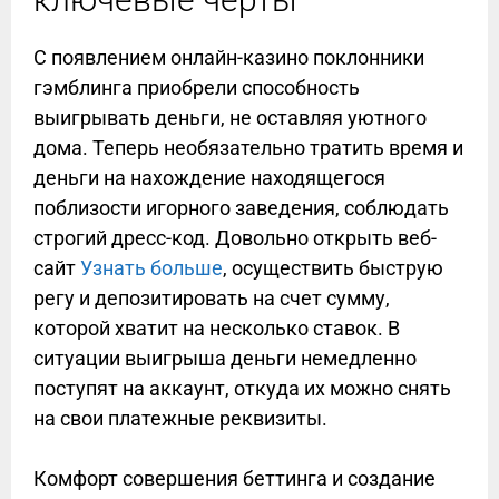
С появлением онлайн-казино поклонники
гэмблинга приобрели способность
выигрывать деньги, не оставляя уютного
дома. Теперь необязательно тратить время и
деньги на нахождение находящегося
поблизости игорного заведения, соблюдать
строгий дресс-код. Довольно открыть веб-
сайт
Узнать больше
, осуществить быструю
регу и депозитировать на счет сумму,
которой хватит на несколько ставок. В
ситуации выигрыша деньги немедленно
поступят на аккаунт, откуда их можно снять
на свои платежные реквизиты.
Комфорт совершения беттинга и создание