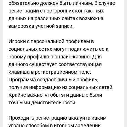
обязательно должен быть личным. В случае
регистрации с посторонних контактных
данных на различных сайтах возможна
заморозка учетной записи.
Игроки с персональной профилем в
социальных сетях могут подключить ее к
новому профилю в онлайн-казино. Для
данного существует соответствующая
клавиша в регистрационном поле.
Программа создаст личный профиль,
получив информацию из социальных сетей.
Крайне важно, чтобы эти данные были
точными действительности.
Проходить регистрацию аккаунта каким
угодно способом в игорном заведении