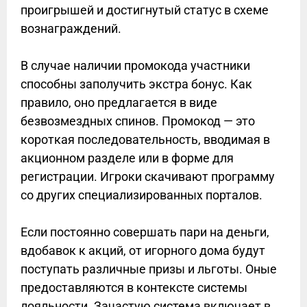
проигрышей и достигнутый статус в схеме
вознаграждений.
В случае наличии промокода участники
способны заполучить экстра бонус. Как
правило, оно предлагается в виде
безвозмездных спинов. Промокод — это
короткая последовательность, вводимая в
акционном разделе или в форме для
регистрации. Игроки скачивают программу
со других специализированных порталов.
Если постоянно совершать пари на деньги,
вдобавок к акций, от игорного дома будут
поступать различные призы и льготы. Оные
предоставляются в контексте системы
лояльности. Зачастую система включает в