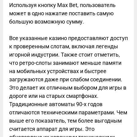
Используя кнопку Max Bet, пользователь
может в одно нажатие поставить самую
большую возможную сумму.
Все указанные казино предоставляют доступ
к проверенным слотам, включая легенды
игорной индустрии. Также стоит отметить,
что ретро-слоты занимают меньше памяти
на мобильных устройствах и быстрее
загружаются даже при слабом соединении.
Это делает их отличным выбором для игры в
дороге или на старых смартфонах.
Традиционные автоматы 90-х годов
отличаются техническими параметрами. Чем
выше его показатель, тем более выгодным
считается аппарат для игры. Это