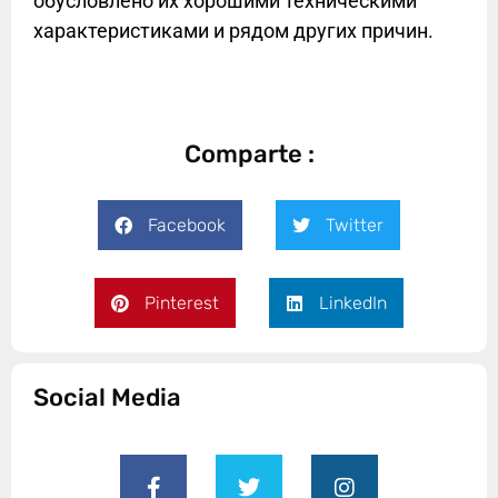
обусловлено их хорошими техническими
характеристиками и рядом других причин.
Comparte :
Facebook
Twitter
Pinterest
LinkedIn
Social Media