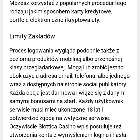
Możesz korzystać z popularnych procedur tego
rodzaju jakim sposobem karty kredytowe,
portfele elektroniczne i kryptowaluty.
Limity Zakładów
Proces logowania wygląda podobnie także z
poziomu produktów mobilnej albo przenośnej
klasy przeglądarkowej. Mogą lub zrobić jest to
obok użyciu adresu email, telefonu, albo jednego
wraz z dostępnych na stronie social publikatory.
Każda opcja jest darmowa i wiąże się z danymi
samymi bonusami na start. Każdy użytkownik
serwisie musi mieć ukończone 18 lat i
potwierdzić zgodę na wytyczne serwisie.
Oczywiście Slottica Casino wpis postuluje też
utworzenia konta z wymyśleniem loginu i hasła.