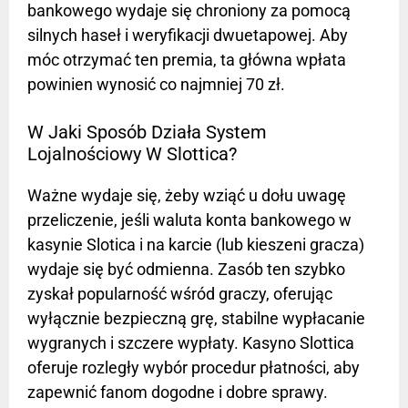
bankowego wydaje się chroniony za pomocą
silnych haseł i weryfikacji dwuetapowej. Aby
móc otrzymać ten premia, ta główna wpłata
powinien wynosić co najmniej 70 zł.
W Jaki Sposób Działa System
Lojalnościowy W Slottica?
Ważne wydaje się, żeby wziąć u dołu uwagę
przeliczenie, jeśli waluta konta bankowego w
kasynie Slotica i na karcie (lub kieszeni gracza)
wydaje się być odmienna. Zasób ten szybko
zyskał popularność wśród graczy, oferując
wyłącznie bezpieczną grę, stabilne wypłacanie
wygranych i szczere wypłaty. Kasyno Slottica
oferuje rozległy wybór procedur płatności, aby
zapewnić fanom dogodne i dobre sprawy.