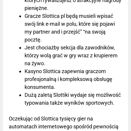
których rywalizujesz o atrakcyjne nagrody
pieniężne.
Gracze Slottica pl będą musieli wpisać
swój link e-mail w polu, które się pojawi
my partner and i przejść” “na swoją
pocztę.
Jest chociażby sekcja dla zawodników,
którzy wolą grać w gry wraz z krupierem
na żywo.
Kasyno Slottica zapewnia graczom
profesjonalną i kompleksową obsługę
konsumenta.
Dużą zaletą Slottiki wydaje się możliwość
typowania także wyników sportowych.
Oczekując od Slottica tysięcy gier na
automatach internetowego spośród pewnością