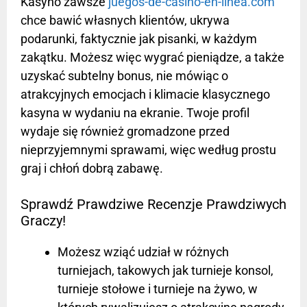
Kasyno zawsze
juegos-de-casino-en-linea.com
chce bawić własnych klientów, ukrywa
podarunki, faktycznie jak pisanki, w każdym
zakątku. Możesz więc wygrać pieniądze, a także
uzyskać subtelny bonus, nie mówiąc o
atrakcyjnych emocjach i klimacie klasycznego
kasyna w wydaniu na ekranie. Twoje profil
wydaje się również gromadzone przed
nieprzyjemnymi sprawami, więc według prostu
graj i chłoń dobrą zabawę.
Sprawdź Prawdziwe Recenzje Prawdziwych
Graczy!
Możesz wziąć udział w różnych
turniejach, takowych jak turnieje konsol,
turnieje stołowe i turnieje na żywo, w