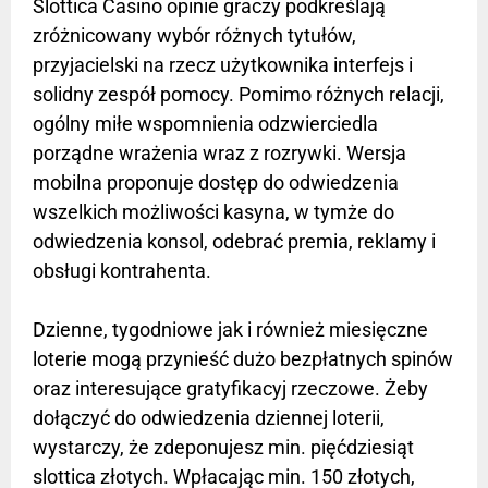
Slottica Casino opinie graczy podkreślają
zróżnicowany wybór różnych tytułów,
przyjacielski na rzecz użytkownika interfejs i
solidny zespół pomocy. Pomimo różnych relacji,
ogólny miłe wspomnienia odzwierciedla
porządne wrażenia wraz z rozrywki. Wersja
mobilna proponuje dostęp do odwiedzenia
wszelkich możliwości kasyna, w tymże do
odwiedzenia konsol, odebrać premia, reklamy i
obsługi kontrahenta.
Dzienne, tygodniowe jak i również miesięczne
loterie mogą przynieść dużo bezpłatnych spinów
oraz interesujące gratyfikacyj rzeczowe. Żeby
dołączyć do odwiedzenia dziennej loterii,
wystarczy, że zdeponujesz min. pięćdziesiąt
slottica złotych. Wpłacając min. 150 złotych,