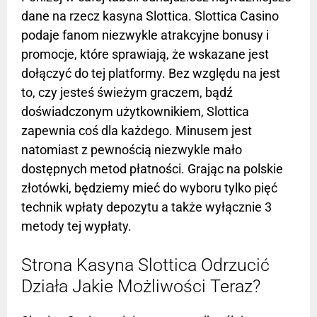
dane na rzecz kasyna Slottica. Slottica Casino
podaje fanom niezwykle atrakcyjne bonusy i
promocje, które sprawiają, że wskazane jest
dołączyć do tej platformy. Bez względu na jest
to, czy jesteś świeżym graczem, bądź
doświadczonym użytkownikiem, Slottica
zapewnia coś dla każdego. Minusem jest
natomiast z pewnością niezwykle mało
dostępnych metod płatności. Grając na polskie
złotówki, będziemy mieć do wyboru tylko pięć
technik wpłaty depozytu a także wyłącznie 3
metody tej wypłaty.
Strona Kasyna Slottica Odrzucić
Działa Jakie Możliwości Teraz?