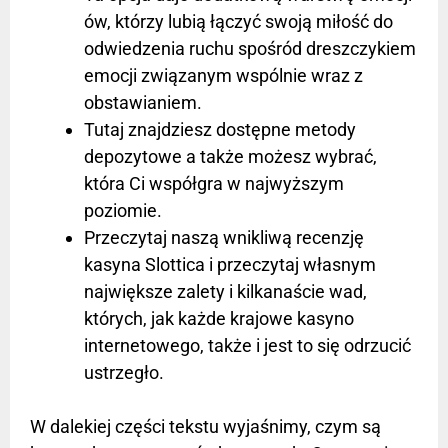
ów, którzy lubią łączyć swoją miłość do
odwiedzenia ruchu spośród dreszczykiem
emocji związanym wspólnie wraz z
obstawianiem.
Tutaj znajdziesz dostępne metody
depozytowe a także możesz wybrać,
która Ci współgra w najwyższym
poziomie.
Przeczytaj naszą wnikliwą recenzję
kasyna Slottica i przeczytaj własnym
największe zalety i kilkanaście wad,
których, jak każde krajowe kasyno
internetowego, także i jest to się odrzucić
ustrzegło.
W dalekiej części tekstu wyjaśnimy, czym są