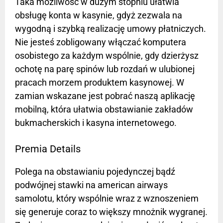
Taka możliwość w dużym stopniu ułatwia
obsługę konta w kasynie, gdyż zezwala na
wygodną i szybką realizację umowy płatniczych.
Nie jesteś zobligowany włączać komputera
osobistego za każdym wspólnie, gdy dzierżysz
ochotę na parę spinów lub rozdań w ulubionej
pracach morzem produktem kasynowej. W
zamian wskazane jest pobrać naszą aplikację
mobilną, która ułatwia obstawianie zakładów
bukmacherskich i kasyna internetowego.
Premia Details
Polega na obstawianiu pojedynczej bądź
podwójnej stawki na american airways
samolotu, który wspólnie wraz z wznoszeniem
się generuje coraz to większy mnożnik wygranej.