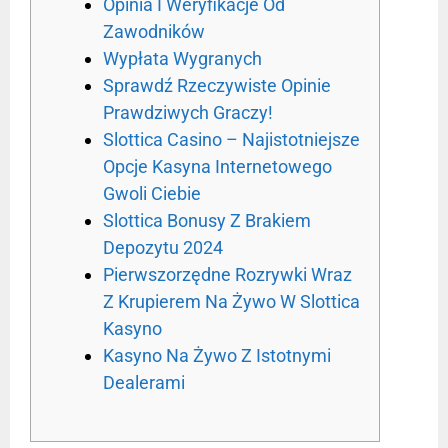
Opinia I Weryfikacje Od
Zawodników
Wypłata Wygranych
Sprawdź Rzeczywiste Opinie
Prawdziwych Graczy!
Slottica Casino – Najistotniejsze
Opcje Kasyna Internetowego
Gwoli Ciebie
Slottica Bonusy Z Brakiem
Depozytu 2024
Pierwszorzędne Rozrywki Wraz
Z Krupierem Na Żywo W Slottica
Kasyno
Kasyno Na Żywo Z Istotnymi
Dealerami