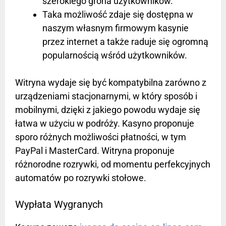
szerokiego grona użytkowników.
Taka możliwość zdaje się dostępna w
naszym własnym firmowym kasynie
przez internet a także raduje się ogromną
popularnością wśród użytkowników.
Witryna wydaje się być kompatybilna zarówno z
urządzeniami stacjonarnymi, w który sposób i
mobilnymi, dzięki z jakiego powodu wydaje się
łatwa w użyciu w podróży. Kasyno proponuje
sporo różnych możliwości płatności, w tym
PayPal i MasterCard. Witryna proponuje
różnorodne rozrywki, od momentu perfekcyjnych
automatów po rozrywki stołowe.
Wypłata Wygranych