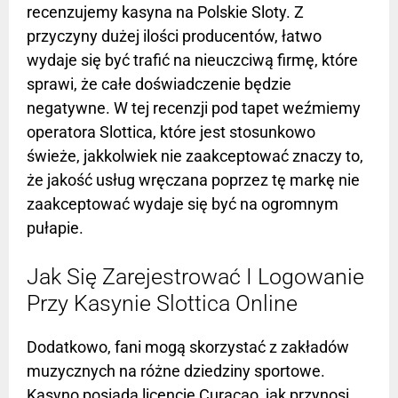
recenzujemy kasyna na Polskie Sloty. Z
przyczyny dużej ilości producentów, łatwo
wydaje się być trafić na nieuczciwą firmę, które
sprawi, że całe doświadczenie będzie
negatywne. W tej recenzji pod tapet weźmiemy
operatora Slottica, które jest stosunkowo
świeże, jakkolwiek nie zaakceptować znaczy to,
że jakość usług wręczana poprzez tę markę nie
zaakceptować wydaje się być na ogromnym
pułapie.
Jak Się Zarejestrować I Logowanie
Przy Kasynie Slottica Online
Dodatkowo, fani mogą skorzystać z zakładów
muzycznych na różne dziedziny sportowe.
Kasyno posiada licencję Curacao, jak przynosi