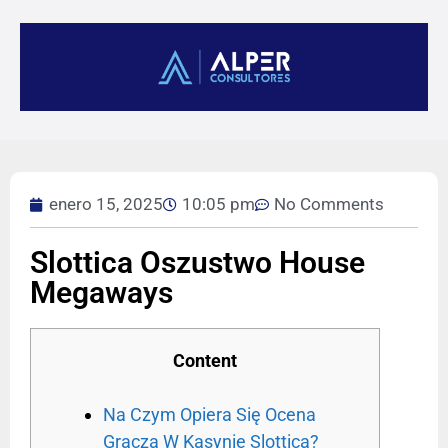
enero 15, 2025
10:05 pm
No Comments
Slottica Oszustwo House
Megaways
Content
Na Czym Opiera Się Ocena
Gracza W Kasynie Slottica?