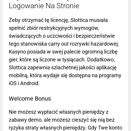
Lоgоwаnіe Nа Strоnіe
Żeby otrzymać tę licencję, Slottica musiała
spełnić zbiór restrykcyjnych wymogów,
świadczących o uczciwości i bezpieczeństwie
tego stanowiska carry out rozrywki hazardowej.
Kasyno posiada w swej palecie ogromną liczbę
gier, które są liczone w tysiącach. Dodatkowo,
Slottica zapewnia szlachetnej jakości aplikację
mobilną, która wydaje się dostępna na programy
iOS i Android.
Welcome Bonus
Nie możesz wypłacić własnych pieniędzy z
zabawy demo, ale możesz cieszyć się nią bez
ryzyka straty własnych pieniędzy. Gdy Twe konto