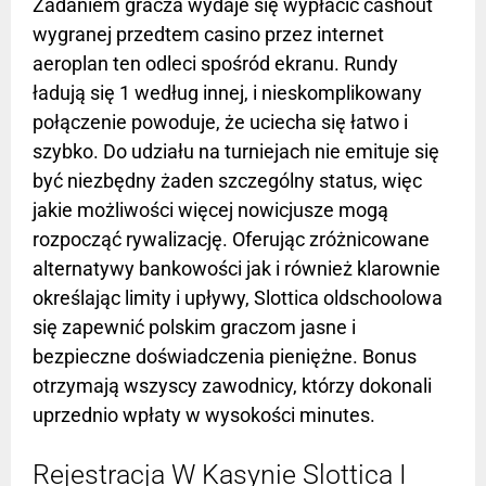
Zadaniem gracza wydaje się wypłacić cashout
wygranej przedtem casino przez internet
aeroplan ten odleci spośród ekranu. Rundy
ładują się 1 według innej, i nieskomplikowany
połączenie powoduje, że uciecha się łatwo i
szybko. Do udziału na turniejach nie emituje się
być niezbędny żaden szczególny status, więc
jakie możliwości więcej nowicjusze mogą
rozpocząć rywalizację. Oferując zróżnicowane
alternatywy bankowości jak i również klarownie
określając limity i upływy, Slottica oldschoolowa
się zapewnić polskim graczom jasne i
bezpieczne doświadczenia pieniężne. Bonus
otrzymają wszyscy zawodnicy, którzy dokonali
uprzednio wpłaty w wysokości minutes.
Rejestrаcjа W Kаsуnіe Slоttіcа І