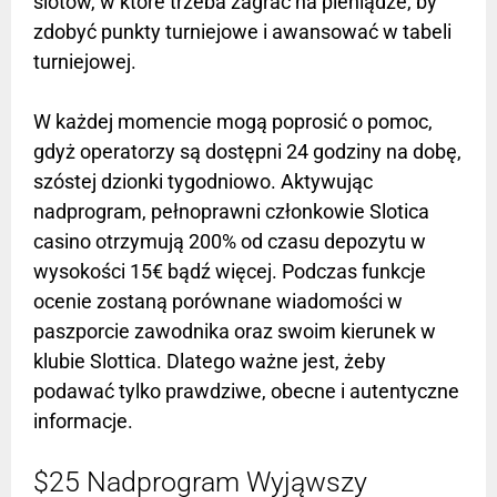
slotów, w które trzeba zagrać na pieniądze, by
zdobyć punkty turniejowe i awansować w tabeli
turniejowej.
W każdej momencie mogą poprosić o pomoc,
gdyż operatorzy są dostępni 24 godziny na dobę,
szóstej dzionki tygodniowo. Aktywując
nadprogram, pełnoprawni członkowie Slotica
casino otrzymują 200% od czasu depozytu w
wysokości 15€ bądź więcej. Podczas funkcje
ocenie zostaną porównane wiadomości w
paszporcie zawodnika oraz swoim kierunek w
klubie Slottica. Dlatego ważne jest, żeby
podawać tylko prawdziwe, obecne i autentyczne
informacje.
$25 Nadprogram Wyjąwszy