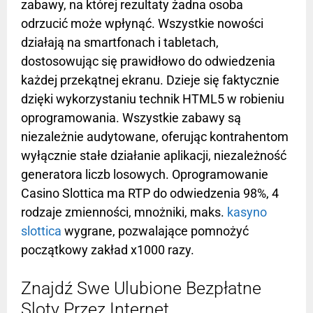
zabawy, na której rezultaty żadna osoba
odrzucić może wpłynąć. Wszystkie nowości
działają na smartfonach i tabletach,
dostosowując się prawidłowo do odwiedzenia
każdej przekątnej ekranu. Dzieje się faktycznie
dzięki wykorzystaniu technik HTML5 w robieniu
oprogramowania. Wszystkie zabawy są
niezależnie audytowane, oferując kontrahentom
wyłącznie stałe działanie aplikacji, niezależność
generatora liczb losowych. Oprogramowanie
Casino Slottica ma RTP do odwiedzenia 98%, 4
rodzaje zmienności, mnożniki, maks.
kasyno
slottica
wygrane, pozwalające pomnożyć
początkowy zakład x1000 razy.
Znajdź Swe Ulubione Bezpłatne
Sloty Przez Internet