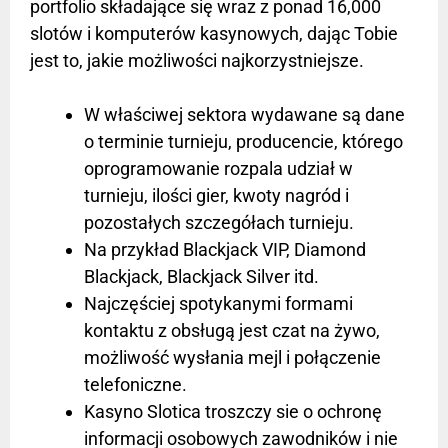
portfolio składające się wraz z ponad 16,000
slotów i komputerów kasynowych, dając Tobie
jest to, jakie możliwości najkorzystniejsze.
W właściwej sektora wydawane są dane
o terminie turnieju, producencie, którego
oprogramowanie rozpala udział w
turnieju, ilości gier, kwoty nagród i
pozostałych szczegółach turnieju.
Na przykład Blackjack VIP, Diamond
Blackjack, Blackjack Silver itd.
Najczęściej spotykanymi formami
kontaktu z obsługą jest czat na żywo,
możliwość wysłania mejl i połączenie
telefoniczne.
Kasyno Slotica troszczy sie o ochronę
informacji osobowych zawodników i nie