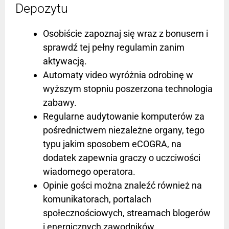
Depozytu
Osobiście zapoznaj się wraz z bonusem i
sprawdź tej pełny regulamin zanim
aktywacją.
Automaty video wyróżnia odrobinę w
wyższym stopniu poszerzona technologia
zabawy.
Regularne audytowanie komputerów za
pośrednictwem niezależne organy, tego
typu jakim sposobem eCOGRA, na
dodatek zapewnia graczy o uczciwości
wiadomego operatora.
Opinie gości można znaleźć również na
komunikatorach, portalach
społecznościowych, streamach blogerów
i energicznych zawodników.