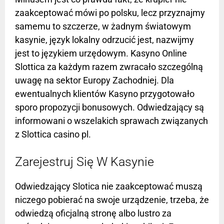
zaakceptować mówi po polsku, lecz przyznajmy
samemu to szczerze, w żadnym światowym
kasynie, język lokalny odrzucić jest, nazwijmy
jest to językiem urzędowym. Kasyno Online
Slottica za każdym razem zwracało szczególną
uwagę na sektor Europy Zachodniej. Dla
ewentualnych klientów Kasyno przygotowało
sporo propozycji bonusowych. Odwiedzający są
informowani o wszelakich sprawach związanych
z Slottica casino pl.
Zarejestruj Się W Kasynie
Odwiedzający Slotica nie zaakceptować muszą
niczego pobierać na swoje urządzenie, trzeba, że
odwiedzą oficjalną stronę albo lustro za