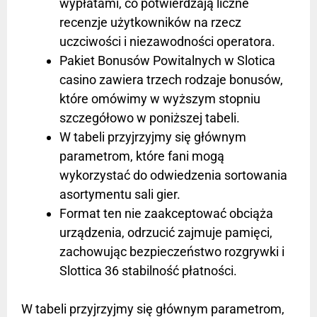
wypłatami, co potwierdzają liczne
recenzje użytkowników na rzecz
uczciwości i niezawodności operatora.
Pakiet Bonusów Powitalnych w Slotica
casino zawiera trzech rodzaje bonusów,
które omówimy w wyższym stopniu
szczegółowo w poniższej tabeli.
W tabeli przyjrzyjmy się głównym
parametrom, które fani mogą
wykorzystać do odwiedzenia sortowania
asortymentu sali gier.
Format ten nie zaakceptować obciąża
urządzenia, odrzucić zajmuje pamięci,
zachowując bezpieczeństwo rozgrywki i
Slottica 36 stabilność płatności.
W tabeli przyjrzyjmy się głównym parametrom,