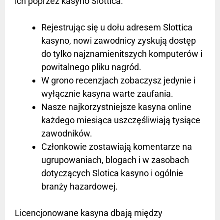
ich poprzez kasyno Slottica.
Rejestrując się u dołu adresem Slottica
kasyno, nowi zawodnicy zyskują dostęp
do tylko najznamienitszych komputerów i
powitalnego pliku nagród.
W grono recenzjach zobaczysz jedynie i
wyłącznie kasyna warte zaufania.
Nasze najkorzystniejsze kasyna online
każdego miesiąca uszczęśliwiają tysiące
zawodników.
Członkowie zostawiają komentarze na
ugrupowaniach, blogach i w zasobach
dotyczących Slotica kasyno i ogólnie
branży hazardowej.
Licencjonowane kasyna dbają między