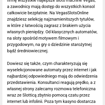
firmę wszystkie najlepsze slots machine Vegas,
a zawodnicy mają dostęp do wszystkich konsol
całkowicie bezpłatnie. Na VegasSlotsOnline
znajdziesz selekcję najznamienitszych tytułów,
w które z łatwością zagrasz z brakiem użycia
własnych pieniędzy. Od klasycznych automatów,
na sloty spośród motywem filmowym i
przygodowym, na gry o dziedzinie starożytnej
bądź średniowiecznej.
Dowiesz się także, czym charakteryzują się
wyselekcjonowane automaty przez internet i jak
najbardziej odpowiedniego mają do odwiedzenia
przedstawienia. Konsultanci reagują prędko, a z
własnej strony zalecamy rozmowa telefoniczna
wraz ze Slotticą zbytnio pomocą czatu przez
internet lub infolinii. Poza tym kasyno dostarcza