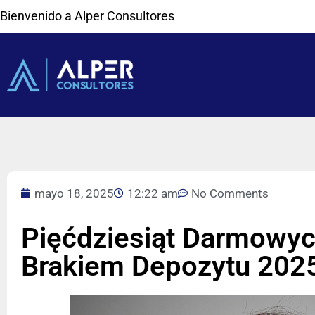
Bienvenido a Alper Consultores
mayo 18, 2025
12:22 am
No Comments
Pięćdziesiąt Darmowyc
Brakiem Depozytu 202