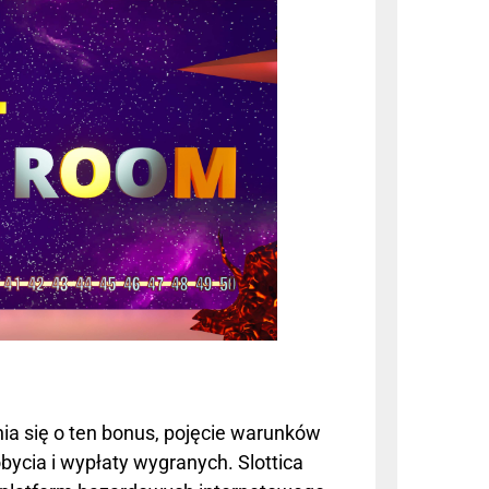
a się o ten bonus, pojęcie warunków
ycia i wypłaty wygranych. Slottica