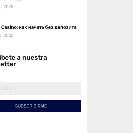
e, 2025
r Casino: как начать без депозита
e, 2025
ibete a nuestra
etter
SUBSCRIBIRME