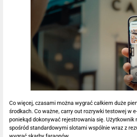
Co więcej, czasami można wygrać całkiem duże pie
środkach. Co ważne, carry out rozrywki testowej w e
poniekąd dokonywać rejestrowania się. Użytkownik
spośród standardowymi slotami wspólnie wraz z rez
wygrać skarby faraonów.