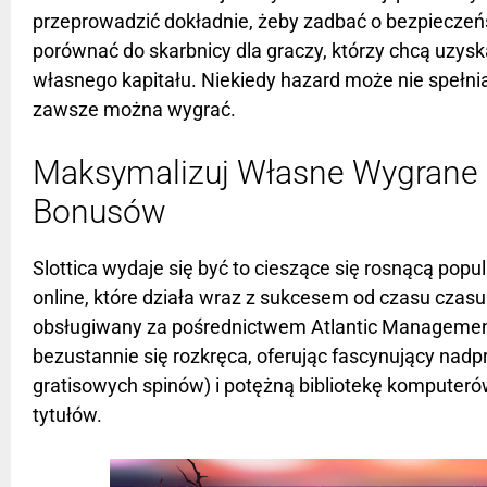
przeprowadzić dokładnie, żeby zadbać o bezpieczeń
porównać do skarbnicy dla graczy, którzy chcą uzy
własnego kapitału. Niekiedy hazard może nie spełni
zawsze można wygrać.
Maksymalizuj Własne Wygrane D
Bonusów
Slottica wydaje się być to cieszące się rosnącą po
online, które działa wraz z sukcesem od czasu czasu 
obsługiwany za pośrednictwem Atlantic Management B
bezustannie się rozkręca, oferując fascynujący nadp
gratisowych spinów) i potężną bibliotekę komputerów
tytułów.