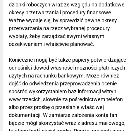
dzionki roboczych wraz ze względu na dodatkowe
okresy przetwarzania i procedury finansowe.
Ważne wydaje się, by sprawdzić pewne okresy
przetwarzania na rzecz wybranej procedury
wypłaty, żeby zarządzać swymi własnymi
oczekiwaniem i właściwie planować.
Konieczne mogą być także papiery potwierdzające
odnośnik i dowód własności możności płatniczych
użytych na rachunku bankowym. Może również
dojść do odwiedzenia przeprowadzenia ocenie
spośród wykorzystaniem baz informacji witryn
www trzecich, słownie za pośrednictwem telefon
albo przez prośbę o przesłanie właściwej
dokumentacji. W zamiarze założenia konta fan
będzie mógł skorzystać wraz z adresu mailowego,
telefonu bądź social media. Poniżej prezentujemy