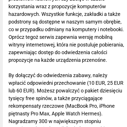
korzystania wraz z propozycje komputerów
hazardowych. Wszystkie funkcje, zakładki a także
podstrony są dostępne w naszym samym obrębie,
co w przypadku odmiany na komputery i notebooki.
Oprócz tegoż serwis zapewnia wersję mobilną
witryny internetowej, która nie postuluje pobierania,
zapewniając dostęp do odwiedzenia całości
propozycje na każde urządzenia przenośne.
By dołączyć do odwiedzenia zabawy, należy
wpłacić odpowiedni przechowanie (10 EUR, 25 EUR
lub 60 EUR). Możesz powalczyć o pakiet dziesięciu
tysięcy free spinów, a także przyciągające
rekompensaty rzeczowe (MacBook Pro, iPhone
piętnasty Pro Max, Apple Watch Hermes).
Nagradzamy 300 w największym stopniu