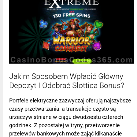
Jakim Sposobem Wpłacić Główny
Depozyt I Odebrać Slottica Bonus?
Portfele elektryczne zazwyczaj oferują najszybsze
czasy przetwarzania, a transakcje często są
urzeczywistniane w ciągu dwudziestu czterech
godzinek. Z pozostałej witryny, przetworzenie
przelewów bankowych może zająć kilkanaście