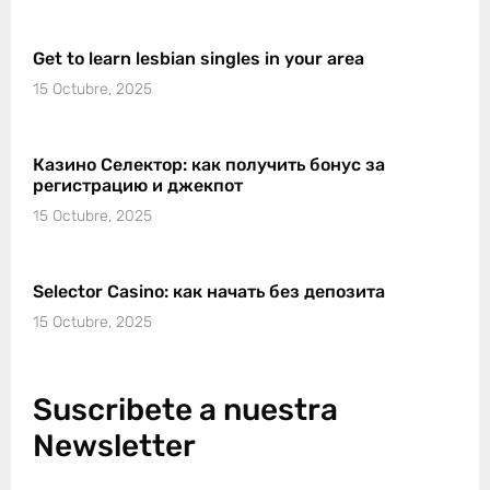
Get to learn lesbian singles in your area
15 Octubre, 2025
Казино Селектор: как получить бонус за
регистрацию и джекпот
15 Octubre, 2025
Selector Casino: как начать без депозита
15 Octubre, 2025
Suscribete a nuestra
Newsletter