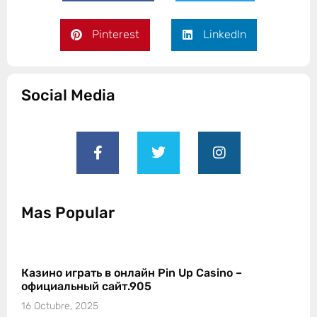
Pinterest
LinkedIn
Social Media
Mas Popular
Казино играть в онлайн Pin Up Casino –
официальный сайт.905
16 Octubre, 2025