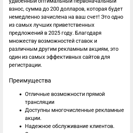
удвоенный оптимальный первоначальный
взнос, сумма до 200 долларов, которая будет
немедленно зачислена на ваш счет! Это одно
из самых лучших приветственных
предложений в 2025 году. Благодаря
множеству возможностей ставок и
различным другим рекламным акциям, это
один из самых эффективных сайтов для
регистрации.
Преимущества
Отличные возможности прямой
трансляции
Доступны многочисленные рекламные
акции.
Надежное обслуживание клиентов.