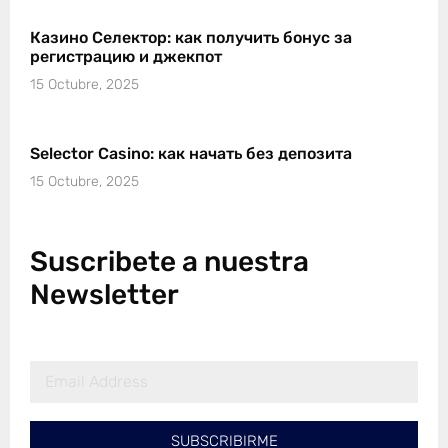
Казино Селектор: как получить бонус за
регистрацию и джекпот
15 Octubre, 2025
Selector Casino: как начать без депозита
15 Octubre, 2025
Suscribete a nuestra
Newsletter
SUBSCRIBIRME