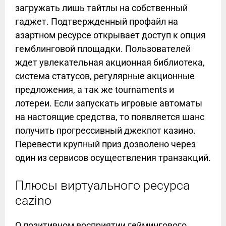
загружать лишь тайтлы на собственный
гаджет. Подтвержденный профайл на
азартном ресурсе открывает доступ к опция
гемблинговой площадки. Пользователей
ждет увлекательная акционная библиотека,
система статусов, регулярные акционные
предложения, а так же tournaments и
лотереи. Если запускать игровые автоматы
на настоящие средства, то появляется шанс
получить прогрессивный джекпот казино.
Перевести крупный приз дозволено через
один из сервисов осуществления транзакций.
Плюсы виртуального ресурса
cazino
О позитивном восприятии геймингового