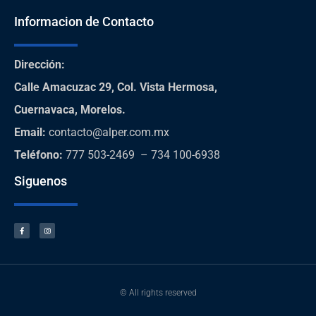
Informacion de Contacto
Dirección
:
Calle Amacuzac 29, Col. Vista Hermosa,
Cuernavaca, Morelos.
Email:
contacto@alper.com.mx
Teléfono
:
777 503-2469 – 734 100-6938
Siguenos
© All rights reserved