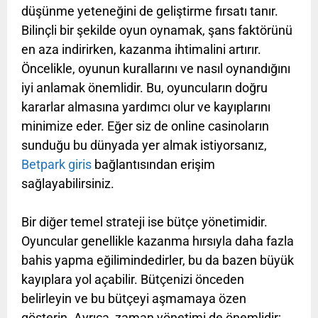
düşünme yeteneğini de geliştirme fırsatı tanır.
Bilinçli bir şekilde oyun oynamak, şans faktörünü
en aza indirirken, kazanma ihtimalini artırır.
Öncelikle, oyunun kurallarını ve nasıl oynandığını
iyi anlamak önemlidir. Bu, oyuncuların doğru
kararlar almasına yardımcı olur ve kayıplarını
minimize eder. Eğer siz de online casinoların
sunduğu bu dünyada yer almak istiyorsanız,
Betpark giris
bağlantısından erişim
sağlayabilirsiniz.
Bir diğer temel strateji ise bütçe yönetimidir.
Oyuncular genellikle kazanma hırsıyla daha fazla
bahis yapma eğilimindedirler, bu da bazen büyük
kayıplara yol açabilir. Bütçenizi önceden
belirleyin ve bu bütçeyi aşmamaya özen
gösterin. Ayrıca, zaman yönetimi de önemlidir;