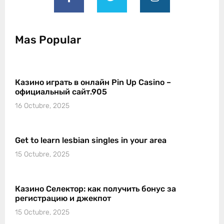
Mas Popular
Казино играть в онлайн Pin Up Casino –
официальный сайт.905
16 Octubre, 2025
Get to learn lesbian singles in your area
15 Octubre, 2025
Казино Селектор: как получить бонус за
регистрацию и джекпот
15 Octubre, 2025