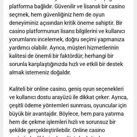
platforma bağlıdır. Güvenilir ve lisanslı bir casino
seçmek, hem güvenliğiniz hem de oyun
deneyiminiz açısından kritik öneme sahiptir. Bir
casino platformunun lisans bilgilerini ve kullanıcı
yorumlarını incelemek, doğru seçimi yapmanıza
yardımcı olabilir. Ayrıca, müşteri hizmetlerinin
kalitesi de önemli bir faktördür; herhangi bir
sorunla karşılaştığınızda hızlı ve etkili bir destek
almak istemeniz doğaldır.
Kaliteli bir online casino, geniş oyun seçenekleri
ve kullanıcı dostu arayüzü ile dikkat çeker. Ayrıca,
çeşitli ödeme yöntemleri sunması, oyuncular için
büyük bir avantajdır. Böylece, hem para yatırma
hem de çekme işlemleri hızlı ve sorunsuz bir
şekilde gerçekleştirilebilir. Online casino