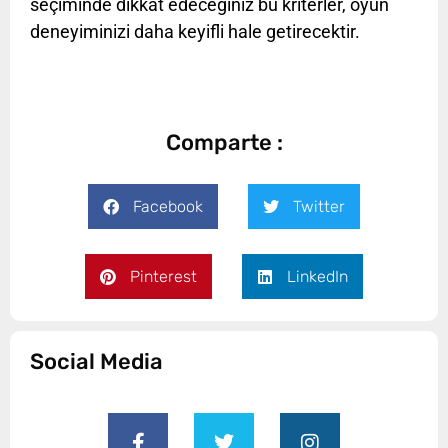
seçiminde dikkat edeceğiniz bu kriterler, oyun
deneyiminizi daha keyifli hale getirecektir.
Comparte :
Facebook
Twitter
Pinterest
LinkedIn
Social Media