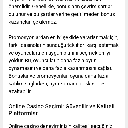
önemlidir. Genellikle, bonusların çevrim şartları
bulunur ve bu şartlar yerine getirilmeden bonus
kazançları çekilemez.
Promosyonlardan en iyi şekilde yararlanmak için,
farklı casinoların sunduğu teklifleri karşılaştırmak
ve oyunculara en uygun olanını seçmek en iyi
yoldur. Bu, oyuncuların daha fazla oyun
oynamasını ve daha fazla kazanmasını sağlar.
Bonuslar ve promosyonlar, oyuna daha fazla
katılım sağlarken, aynı zamanda riskleri de
azaltabilir.
Online Casino Seçimi: Güvenilir ve Kaliteli
Platformlar
Online casino deneyiminizin kalitesi, seçtiğiniz