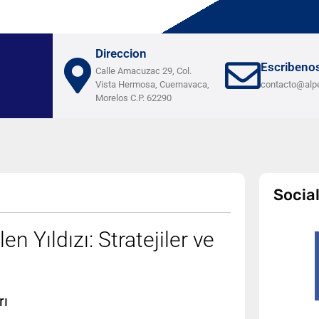
Direccion
Escribeno
Calle Amacuzac 29, Col.
Vista Hermosa, Cuernavaca,
contacto@alp
Morelos C.P. 62290
Socia
 Yıldızı: Stratejiler ve
rı