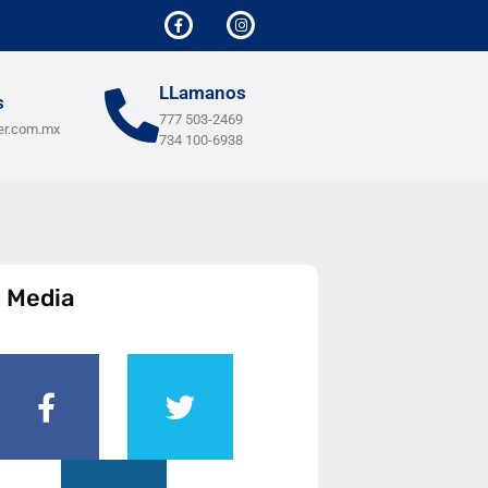
LLamanos
s
777 503-2469
er.com.mx
734 100-6938
l Media