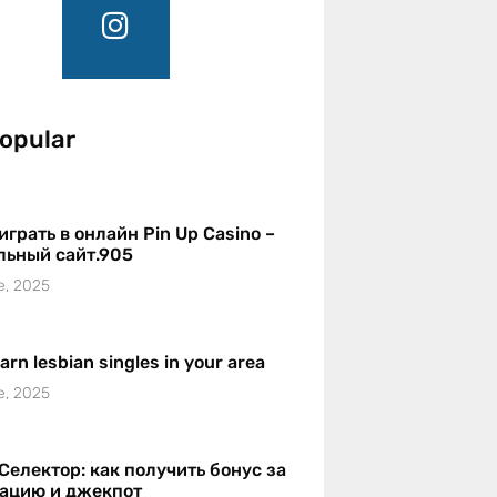
opular
играть в онлайн Pin Up Casino –
льный сайт.905
e, 2025
earn lesbian singles in your area
e, 2025
Селектор: как получить бонус за
рацию и джекпот