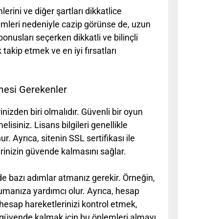
erini ve diğer şartları dikkatlice
nimleri nedeniyle cazip görünse de, uzun
usları seçerken dikkatli ve bilinçli
takip etmek ve en iyi fırsatları
lmesi Gerekenler
izden biri olmalıdır. Güvenli bir oyun
elisiniz. Lisans bilgileri genellikle
. Ayrıca, sitenin SSL sertifikası ile
rinizin güvende kalmasını sağlar.
 de bazı adımlar atmanız gerekir. Örneğin,
rumanıza yardımcı olur. Ayrıca, hesap
hesap hareketlerinizi kontrol etmek,
 güvende kalmak için bu önlemleri almayı