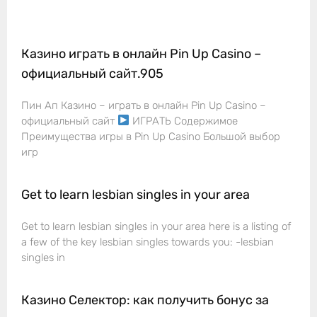
Казино играть в онлайн Pin Up Casino –
официальный сайт.905
Пин Ап Казино – играть в онлайн Pin Up Casino –
официальный сайт
ИГРАТЬ Содержимое
Преимущества игры в Pin Up Casino Большой выбор
игр
Get to learn lesbian singles in your area
Get to learn lesbian singles in your area here is a listing of
a few of the key lesbian singles towards you: -lesbian
singles in
Казино Селектор: как получить бонус за