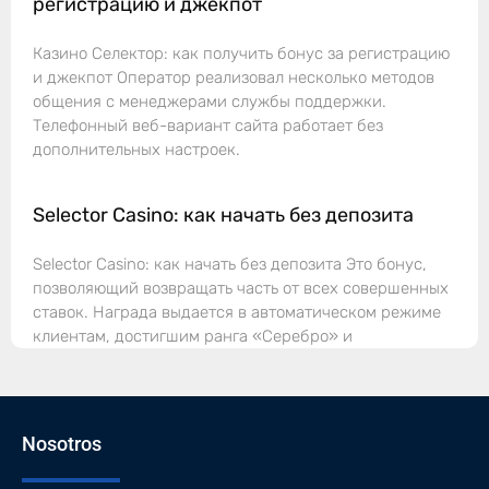
регистрацию и джекпот
Казино Селектор: как получить бонус за регистрацию
и джекпот Оператор реализовал несколько методов
общения с менеджерами службы поддержки.
Телефонный веб-вариант сайта работает без
дополнительных настроек.
Selector Casino: как начать без депозита
Selector Casino: как начать без депозита Это бонус,
позволяющий возвращать часть от всех совершенных
ставок. Награда выдается в автоматическом режиме
клиентам, достигшим ранга «Серебро» и
Nosotros