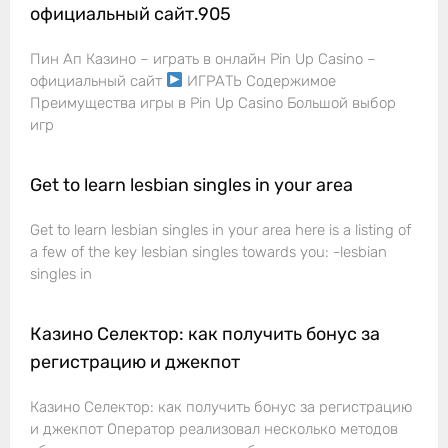
официальный сайт.905
Пин Ап Казино – играть в онлайн Pin Up Casino –
официальный сайт
ИГРАТЬ Содержимое
Преимущества игры в Pin Up Casino Большой выбор
игр
Get to learn lesbian singles in your area
Get to learn lesbian singles in your area here is a listing of
a few of the key lesbian singles towards you: -lesbian
singles in
Казино Селектор: как получить бонус за
регистрацию и джекпот
Казино Селектор: как получить бонус за регистрацию
и джекпот Оператор реализовал несколько методов