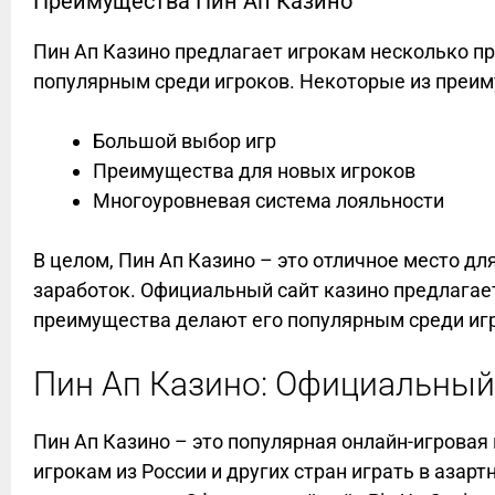
Преимущества Пин Ап Казино
Пин Ап Казино предлагает игрокам несколько п
популярным среди игроков. Некоторые из преи
Большой выбор игр
Преимущества для новых игроков
Многоуровневая система лояльности
В целом, Пин Ап Казино – это отличное место дл
заработок. Официальный сайт казино предлагает 
преимущества делают его популярным среди иг
Пин Ап Казино: Официальный
Пин Ап Казино – это популярная онлайн-игровая
игрокам из России и других стран играть в азартн