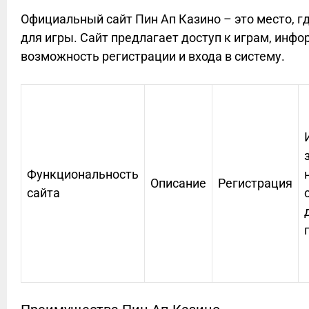
Официальный сайт Пин Ап Казино – это место, гд
для игры. Сайт предлагает доступ к играм, инфо
возможность регистрации и входа в систему.
Функциональность
Описание
Регистрация
сайта