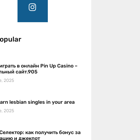
opular
играть в онлайн Pin Up Casino –
льный сайт.905
e, 2025
earn lesbian singles in your area
e, 2025
Селектор: как получить бонус за
рацию и джекпот