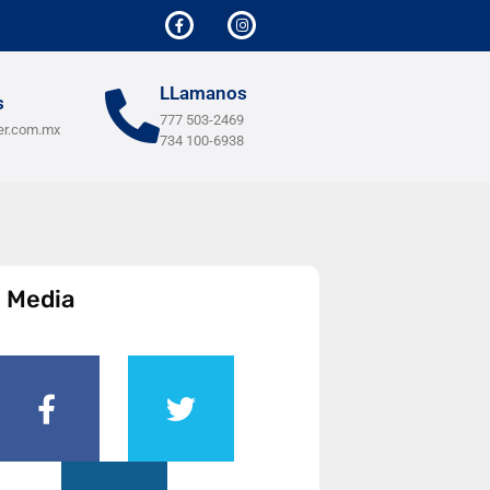
LLamanos
s
777 503-2469
er.com.mx
734 100-6938
l Media