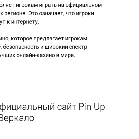
зволяет игрокам играть на официальном
х регионе. Это означает, что игроки
уп к интернету.
зино, которое предлагает игрокам
, безопасность и широкий спектр
лучших онлайн-казино в мире.
Официальный сайт Pin Up
 Зеркало