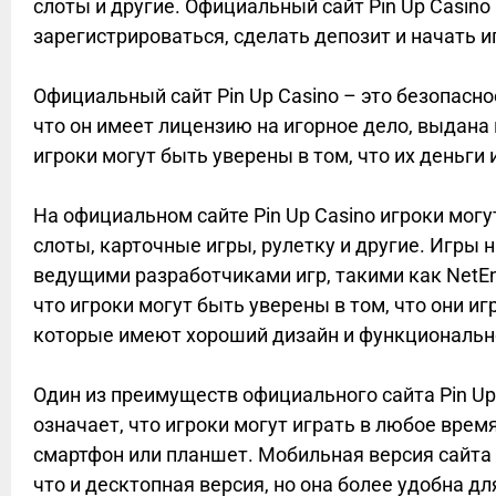
слоты и другие. Официальный сайт Pin Up Casino 
зарегистрироваться, сделать депозит и начать 
Официальный сайт Pin Up Casino – это безопасно
что он имеет лицензию на игорное дело, выдана 
игроки могут быть уверены в том, что их деньг
На официальном сайте Pin Up Casino игроки могу
слоты, карточные игры, рулетку и другие. Игры н
ведущими разработчиками игр, такими как NetEnt
что игроки могут быть уверены в том, что они и
которые имеют хороший дизайн и функциональн
Один из преимуществ официального сайта Pin Up 
означает, что игроки могут играть в любое врем
смартфон или планшет. Мобильная версия сайта 
что и десктопная версия, но она более удобна д