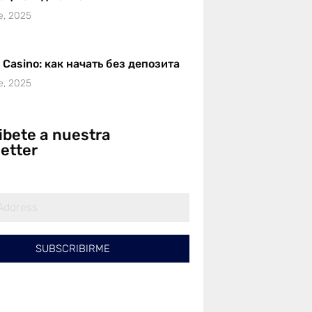
e, 2025
r Casino: как начать без депозита
e, 2025
ibete a nuestra
etter
SUBSCRIBIRME