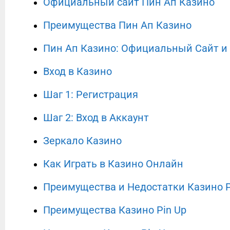
Официальный сайт Пин Ап Казино
Преимущества Пин Ап Казино
Пин Ап Казино: Официальный Сайт и
Вход в Казино
Шаг 1: Регистрация
Шаг 2: Вход в Аккаунт
Зеркало Казино
Как Играть в Казино Онлайн
Преимущества и Недостатки Казино P
Преимущества Казино Pin Up