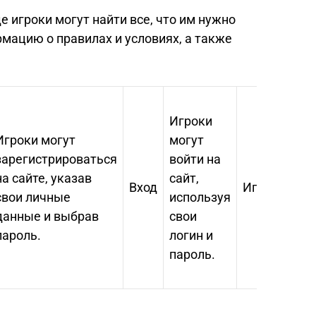
е игроки могут найти все, что им нужно
рмацию о правилах и условиях, а также
Сайт
Игроки
пред
Игроки могут
могут
игро
зарегистрироваться
войти на
шир
на сайте, указав
сайт,
спек
Вход
Игры
свои личные
используя
вкл
данные и выбрав
свои
слот
пароль.
логин и
карт
пароль.
игры
друг