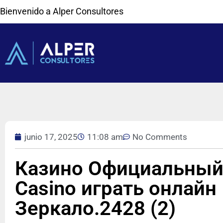
Bienvenido a Alper Consultores
junio 17, 2025
11:08 am
No Comments
Казино Официальный 
Casino играть онлайн 
Зеркало.2428 (2)