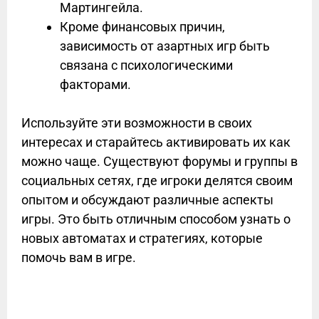
Мартингейла.
Кроме финансовых причин,
зависимость от азартных игр быть
связана с психологическими
факторами.
Используйте эти возможности в своих
интересах и старайтесь активировать их как
можно чаще. Существуют форумы и группы в
социальных сетях, где игроки делятся своим
опытом и обсуждают различные аспекты
игры. Это быть отличным способом узнать о
новых автоматах и стратегиях, которые
помочь вам в игре.