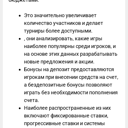
Это значительно увеличивает
количество участников и делает
турниры более доступными.
, они анализировать, какие игры
наиболее популярны среди игроков, и
на основе этих данных разрабатывать
новые предложения и акции.
Бонусы на депозит предоставляются
игрокам при внесении средств на счет,
а бездепозитные бонусы позволяют
играть без необходимости пополнения
счета.
Наиболее распространенные из них
включают фиксированные ставки,
прогрессивные ставки и системы