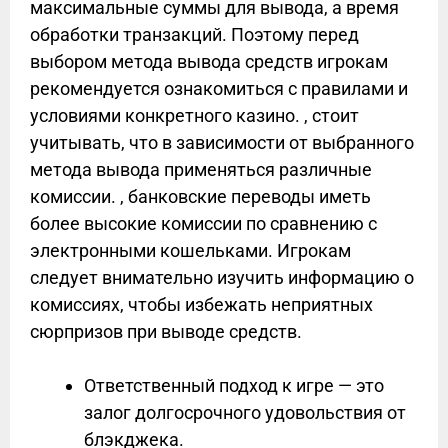
максимальные суммы для вывода, а время
обработки транзакций. Поэтому перед
выбором метода вывода средств игрокам
рекомендуется ознакомиться с правилами и
условиями конкретного казино. , стоит
учитывать, что в зависимости от выбранного
метода вывода применяться различные
комиссии. , банковские переводы иметь
более высокие комиссии по сравнению с
электронными кошельками. Игрокам
следует внимательно изучить информацию о
комиссиях, чтобы избежать неприятных
сюрпризов при выводе средств.
Ответственный подход к игре — это
залог долгосрочного удовольствия от
блэкджека.