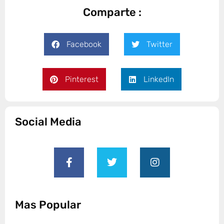
Comparte :
Facebook
Twitter
Pinterest
LinkedIn
Social Media
Mas Popular