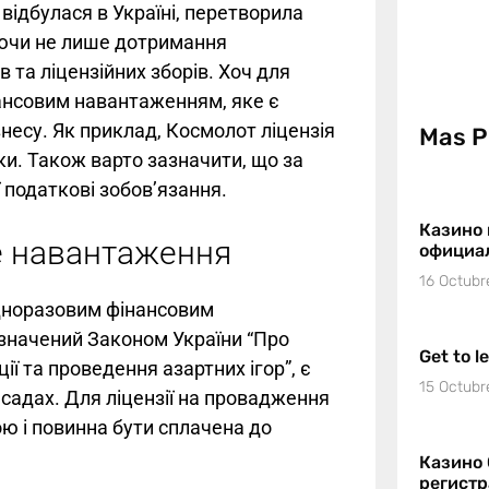
відбулася в Україні, перетворила
гаючи не лише дотримання
в та ліцензійних зборів. Хоч для
ансовим навантаженням, яке є
несу. Як приклад, Космолот ліцензія
Mas P
ки. Також варто зазначити, що за
 податкові зобов’язання.
Казино 
ве навантаження
официа
16 Octubr
одноразовим фінансовим
изначений Законом України “Про
Get to l
ї та проведення азартних ігор”, є
15 Octubr
садах. Для ліцензії на провадження
ою і повинна бути сплачена до
Казино 
регист