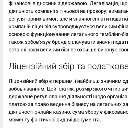
фінансові відносини з державою. Легалізація, що 
діяльність компанії з тіньової на прозору, вима
регуляторних вимог, але й значної сплати податкі
компаній ліцензія супроводжується великим фін
основою функціонування легального гемблінг-біз
також зобов’язує бренд сплачувати значні подат
останні роки великий бізнес охочіше виконує свої
Ліцензійний збір та податко
Ліцензійний збір є першим, і найбільш значним 
зобов’язанням. Цей платіж, розмір якого чітко в
державне регулювання діяльності щодо організаці
платою за право ведення бізнесу на легальних за
діяльності онлайн-казино, сума збору є фіксован
моменту фактичної видачі документа.