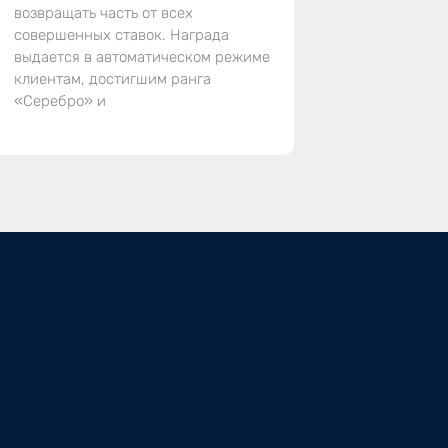
возвращать часть от всех
совершенных ставок. Награда
выдается в автоматическом режиме
клиентам, достигшим ранга
«Серебро» и