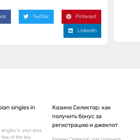
ook
Twitter
Pinterest
LinkedIn
bian singles in
Казино Селектор: как
получить бонус за
регистрацию и джекпот
 singles in your area
 a few of the key
Казино Селектор: как получить