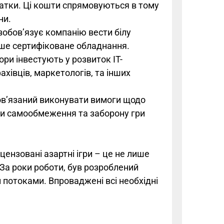
датки. Ці кошти спрямовуються в тому
ни.
зобов’язує компанію вести білу
ише сертифіковане обладнання.
ри інвестують у розвиток IT-
ахівців, маркетологів, та інших
ов’язаний виконувати вимоги щодо
ти самообмеження та заборону гри
цензовані азартні ігри – це не лише
 За роки роботи, був розроблений
потоками. Впроваджені всі необхідні