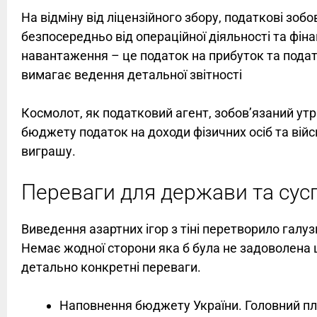
На відміну від ліцензійного збору, податкові зо
безпосередньо від операційної діяльності та фін
навантаження – це податок на прибуток та подато
вимагає ведення детальної звітності
Космолот, як податковий агент, зобов’язаний ут
бюджету податок на доходи фізичних осіб та війс
виграшу.
Переваги для держави та сус
Виведення азартних ігор з тіні перетворило галу
Немає жодної сторони яка б була не задоволена 
детально конкретні переваги.
Наповнення бюджету України. Головний плю