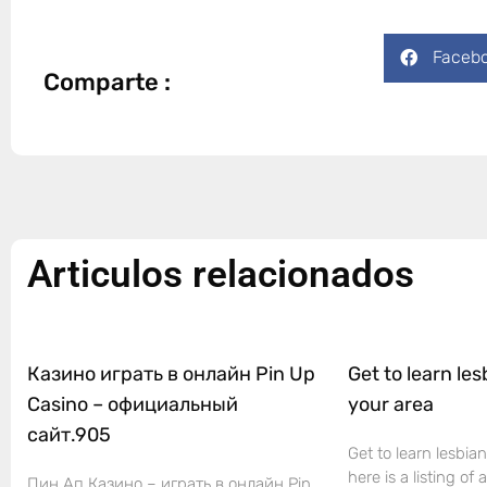
Faceb
Comparte :
Articulos relacionados
Казино играть в онлайн Pin Up
Get to learn les
Casino – официальный
your area
сайт.905
Get to learn lesbian
here is a listing of
Пин Ап Казино – играть в онлайн Pin