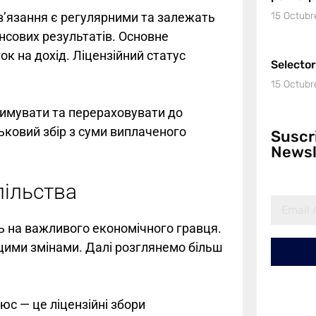
бов’язання є регулярними та залежать
15 Octubr
ансових результатів. Основне
к на дохід. Ліцензійний статус
Selecto
15 Octubr
римувати та перераховувати до
ьковий збір з суми виплаченого
Suscr
Newsl
пільства
зь на важливого економічного гравця.
цими змінами. Далі розглянемо більш
с — це ліцензійні збори