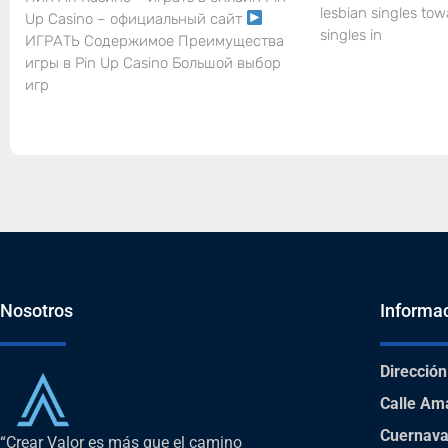
lesbian singles tow
Up Casino – официальный сайт
singles in
ИГРАТЬ Содержимое Преимущества
игры в Pin Up Casino Большой выбор
игр
Nosotros
Informa
Dirección
Calle Am
Cuernava
“Crear Valor es más que el camino