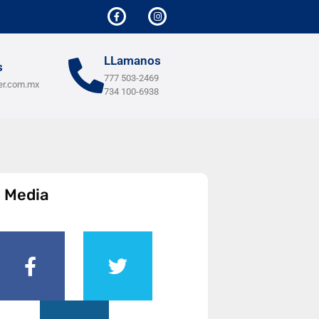
LLamanos
s
777 503-2469
er.com.mx
734 100-6938
l Media