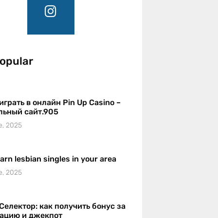
opular
играть в онлайн Pin Up Casino –
льный сайт.905
e, 2025
earn lesbian singles in your area
e, 2025
Селектор: как получить бонус за
рацию и джекпот