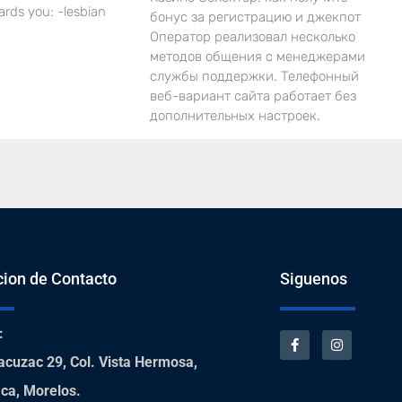
ards you: -lesbian
бонус за регистрацию и джекпот
Оператор реализовал несколько
методов общения с менеджерами
службы поддержки. Телефонный
веб-вариант сайта работает без
дополнительных настроек.
cion de Contacto
Siguenos
:
acuzac 29, Col. Vista Hermosa,
ca, Morelos.