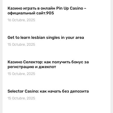
Казино играть в онлайн Pin Up Casino –
официальный сайт.905
16 Octubre, 2025
Get to learn lesbian singles in your area
15 Octubre, 2025
Казино Селектор: как получить бонус за
регистрацию и джекпот
15 Octubre, 2025
Selector Casino: как начать без депозита
15 Octubre, 2025