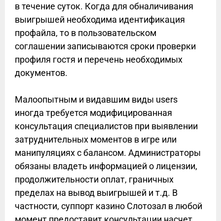
в течение суток. Когда для обналичивания
выигрышей необходима идентификация
профайла, то в пользовательском
соглашении записываются сроки проверки
профиля гостя и перечень необходимых
документов.
Малоопытным и видавшим виды users
иногда требуется модифицированная
консультация специалистов при выявлении
затруднительных моментов в игре или
манипуляциях с балансом. Администраторы
обязаны владеть информацией о лицензии,
продолжительности оплат, граничных
пределах на вывод выигрышей и т.д. В
частности, суппорт казино Слотозал в любой
момент предоставит консультации насчет