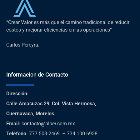
“Crear Valor es más que el camino tradicional de reducir
costos y mejorar eficiencias en las operaciones”
Carlos Pereyra.
Informacion de Contacto
Dirección
:
Calle Amacuzac 29, Col. Vista Hermosa,
Cuernavaca, Morelos.
Email:
contacto@alper.com.mx
Teléfono
:
777 503-2469 – 734 100-6938