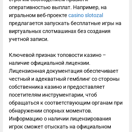
оперативностью выплат. Например, на
игральном веб-проекте
casino slotozal
предлагается запускать бесплатные игры на
виртуальных слотмашинах без создания
учетной записи.
Ключевой признак топовости казино –
наличие официальной лицензии.
Лицензионная документация обеспечивает
честный и адекватный гемблинг со стороны
собственника казино и предоставляет
посетителям инструментарии, чтоб
обращаться к соответствующим органам при
обнаружении спорных моментов.
Информацию о наличии лицензирования
игрок сможет отыскать на официальном