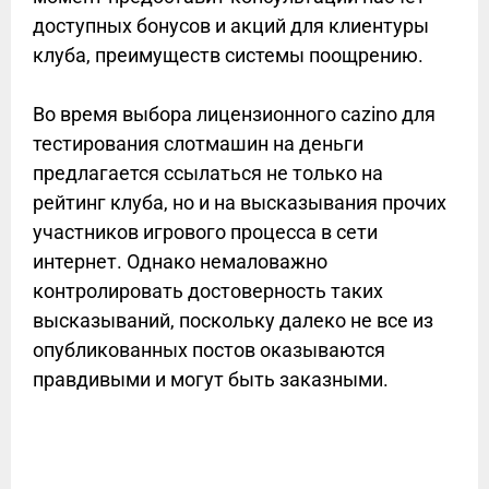
доступных бонусов и акций для клиентуры
клуба, преимуществ системы поощрению.
Во время выбора лицензионного cazino для
тестирования слотмашин на деньги
предлагается ссылаться не только на
рейтинг клуба, но и на высказывания прочих
участников игрового процесса в сети
интернет. Однако немаловажно
контролировать достоверность таких
высказываний, поскольку далеко не все из
опубликованных постов оказываются
правдивыми и могут быть заказными.