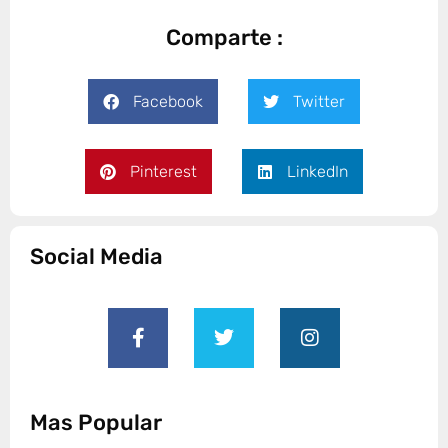
Comparte :
Facebook
Twitter
Pinterest
LinkedIn
Social Media
Mas Popular