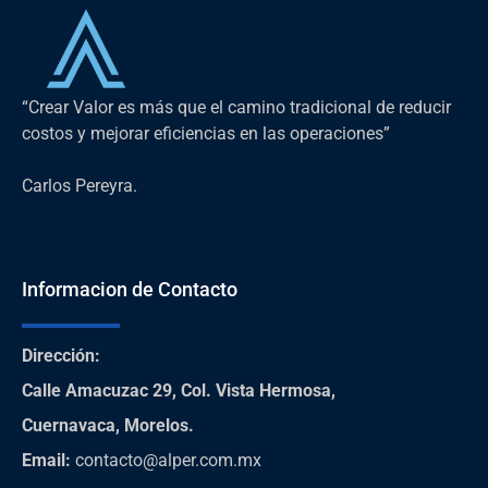
“Crear Valor es más que el camino tradicional de reducir
costos y mejorar eficiencias en las operaciones”
Carlos Pereyra.
Informacion de Contacto
Dirección
:
Calle Amacuzac 29, Col. Vista Hermosa,
Cuernavaca, Morelos.
Email:
contacto@alper.com.mx