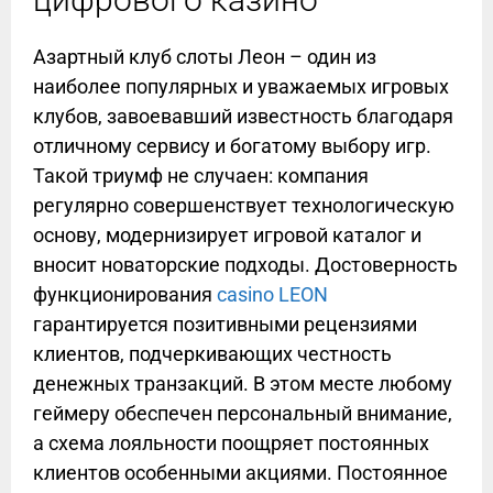
Азартный клуб слоты Леон – один из
наиболее популярных и уважаемых игровых
клубов, завоевавший известность благодаря
отличному сервису и богатому выбору игр.
Такой триумф не случаен: компания
регулярно совершенствует технологическую
основу, модернизирует игровой каталог и
вносит новаторские подходы. Достоверность
функционирования
casino LEON
гарантируется позитивными рецензиями
клиентов, подчеркивающих честность
денежных транзакций. В этом месте любому
геймеру обеспечен персональный внимание,
а схема лояльности поощряет постоянных
клиентов особенными акциями. Постоянное