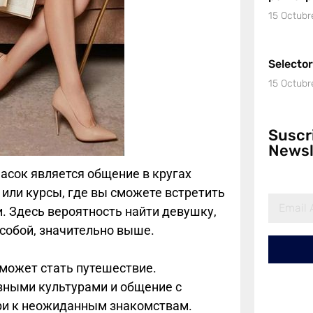
15 Octubr
Selecto
15 Octubr
Suscr
Newsl
асок является общение в кругах
 или курсы, где вы сможете встретить
. Здесь вероятность найти девушку,
 собой, значительно выше.
может стать путешествие.
зными культурами и общение с
ри к неожиданным знакомствам.