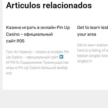
Articulos relacionados
Казино играть в онлайн Pin Up
Get to learn les
Casino – официальный
your area
сайт.905
Get to learn lesbian
here is a listing of
Пин Ап Казино – играть в онлайн Pin
lesbian singles tow
Up Casino – официальный сайт
singles in
ИГРАТЬ Содержимое Преимущества
игры в Pin Up Casino Большой выбор
игр