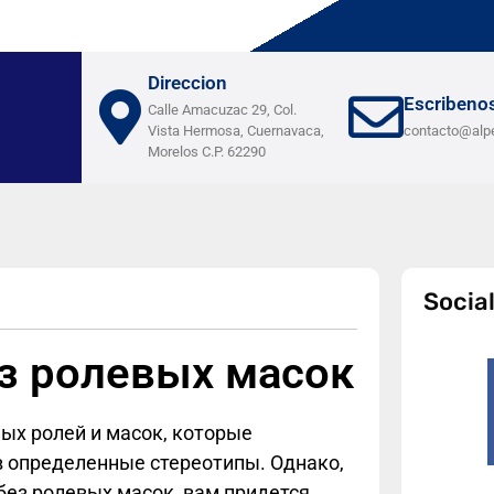
Direccion
Escribeno
Calle Amacuzac 29, Col.
Vista Hermosa, Cuernavaca,
contacto@alp
Morelos C.P. 62290
Socia
ез ролевых масок
ых ролей и масок, которые
в определенные стереотипы. Однако,
ез ролевых масок, вам придется