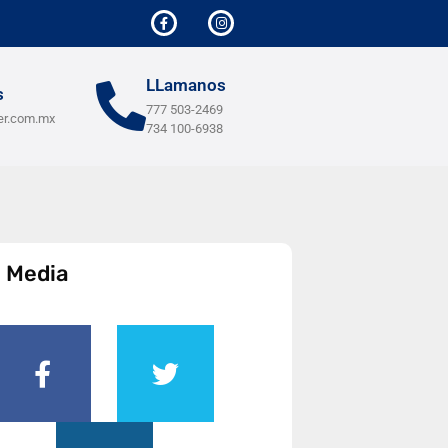
LLamanos
s
777 503-2469
er.com.mx
734 100-6938
l Media