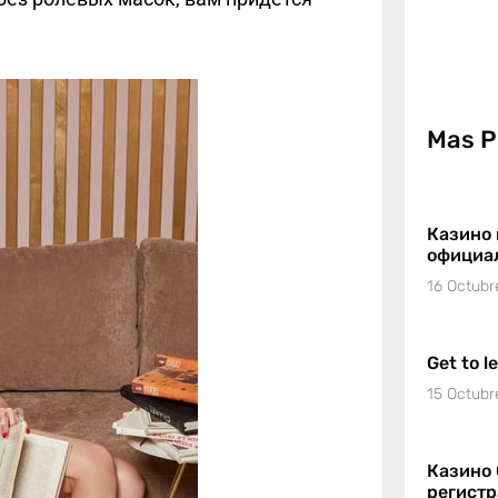
Mas P
Казино 
официа
16 Octubr
Get to l
15 Octubr
Казино 
регист