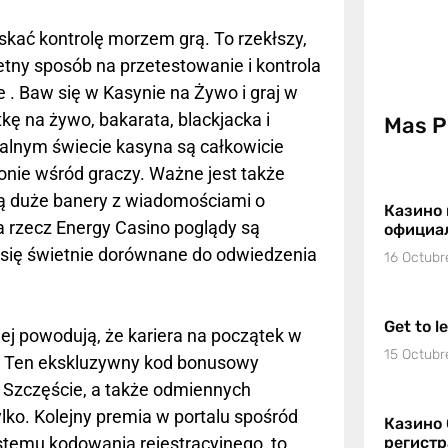
yskać kontrolę morzem grą. To rzekłszy,
etny sposób na przetestowanie i kontrola
 . Baw się w Kasynie na Żywo i graj w
kę na żywo, bakarata, blackjacka i
Mas P
alnym świecie kasyna są całkowicie
onie wśród graczy. Ważne jest także
są duże banery z wiadomościami o
Казино 
a rzecz Energy Casino poglądy są
официа
e się świetnie dorównane do odwiedzenia
16 Octubr
Get to l
ej powodują, że kariera na początek w
15 Octubr
a! Ten ekskluzywny kod bonusowy
y Szczęście, a także odmiennych
lko. Kolejny premia w portalu spośród
Казино 
temu kodowania rejestracyjnego, to
регист