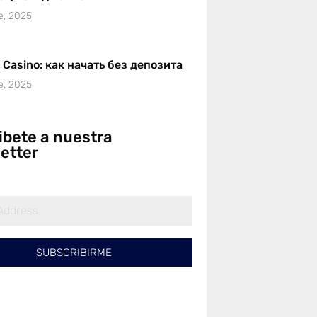
e, 2025
r Casino: как начать без депозита
e, 2025
ibete a nuestra
etter
SUBSCRIBIRME