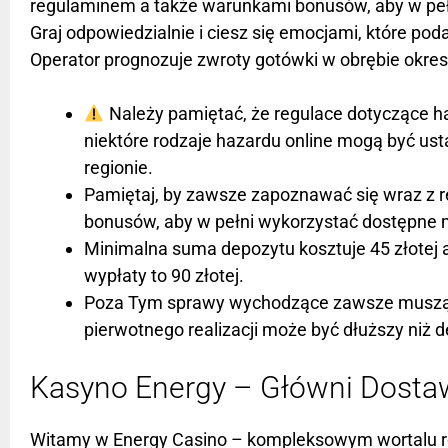
regulaminem a także warunkami bonusów, aby w peł
Graj odpowiedzialnie i ciesz się emocjami, które poda
Operator prognozuje zwroty gotówki w obrębie okres
Należy pamiętać, że regulace dotyczące ha
niektóre rodzaje hazardu online mogą być 
regionie.
Pamiętaj, by zawsze zapoznawać się wraz z
bonusów, aby w pełni wykorzystać dostępne 
Minimalna suma depozytu kosztuje 45 złotej 
wypłaty to 90 złotej.
Poza Tym sprawy wychodzące zawsze muszą p
pierwotnego realizacji może być dłuższy niż 
Kasyno Energy – Główni Dosta
Witamy w Energy Casino – kompleksowym wortalu r