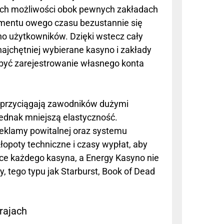
nych możliwości obok pewnych zakładach
mentu owego czasu bezustannie się
 użytkowników. Dzięki wstecz cały
 najchętniej wybierane kasyno i zakłady
być zarejestrowanie własnego konta
 przyciągają zawodników dużymi
ednak mniejszą elastyczność.
eklamy powitalnej oraz systemu
opoty techniczne i czasy wypłat, aby
rce każdego kasyna, a Energy Kasyno nie
, tego typu jak Starburst, Book of Dead
rajach