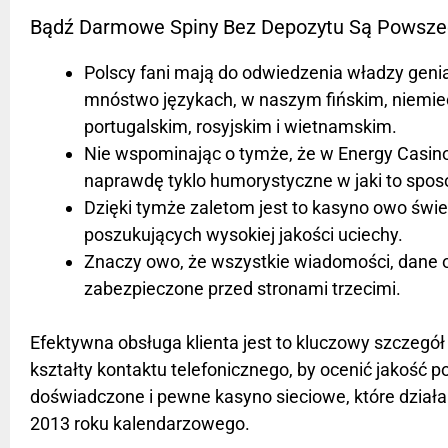
Bądź Darmowe Spiny Bez Depozytu Są Powsze
Polscy fani mają do odwiedzenia władzy genia
mnóstwo językach, w naszym fińskim, niemie
portugalskim, rosyjskim i wietnamskim.
Nie wspominając o tymże, że w Energy Casin
naprawdę tyklo humorystyczne w jaki to spos
Dzięki tymże zaletom jest to kasyno owo świe
poszukujących wysokiej jakości uciechy.
Znaczy owo, że wszystkie wiadomości, dane o
zabezpieczone przed stronami trzecimi.
Efektywna obsługa klienta jest to kluczowy szczegół
kształty kontaktu telefonicznego, by ocenić jakość 
doświadczone i pewne kasyno sieciowe, które dział
2013 roku kalendarzowego.