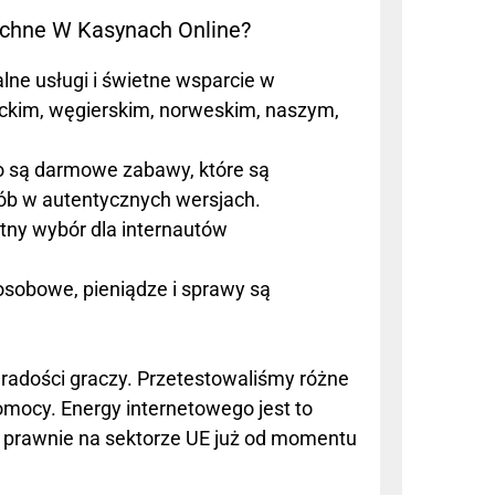
chne W Kasynach Online?
lne usługi i świetne wsparcie w
ckim, węgierskim, norweskim, naszym,
o są darmowe zabawy, które są
ób w autentycznych wersjach.
tny wybór dla internautów
sobowe, pieniądze i sprawy są
 radości graczy. Przetestowaliśmy różne
pomocy. Energy internetowego jest to
a prawnie na sektorze UE już od momentu