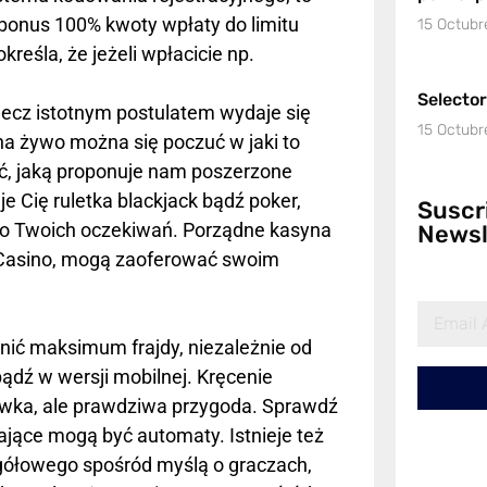
bonus 100% kwoty wpłaty do limitu
15 Octubr
eśla, że jeżeli wpłacicie np.
Selecto
lecz istotnym postulatem wydaje się
15 Octubr
 na żywo można się poczuć w jaki to
ć, jaką proponuje nam poszerzone
je Cię ruletka blackjack bądź poker,
Suscr
do Twoich oczekiwań. Porządne kasyna
Newsl
gyCasino, mogą zaoferować swoim
nić maksimum frajdy, niezależnie od
dź w wersji mobilnej. Kręcenie
rywka, ale prawdziwa przygoda. Sprawdź
ające mogą być automaty. Istnieje też
ółowego spośród myślą o graczach,