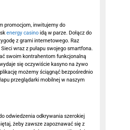
ym promocjom, inwitujemy do
ysk
energy casino
idą w parze. Dołącz do
rzygodę z grami internetowego. Raz
 Sieci wraz z pułapu swojego smartfona.
ać swoim kontrahentom funkcjonalną
 wydaje się oczywiście kasyno na żywo
Aplikację możemy ściągnąć bezpośrednio
łapu przeglądarki mobilnej w naszym
 do odwiedzenia odkrywania szerokiej
iętaj, żeby zawsze zapoznawać się z