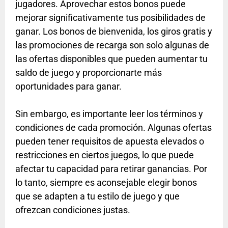
jugadores. Aprovechar estos bonos puede
mejorar significativamente tus posibilidades de
ganar. Los bonos de bienvenida, los giros gratis y
las promociones de recarga son solo algunas de
las ofertas disponibles que pueden aumentar tu
saldo de juego y proporcionarte más
oportunidades para ganar.
Sin embargo, es importante leer los términos y
condiciones de cada promoción. Algunas ofertas
pueden tener requisitos de apuesta elevados o
restricciones en ciertos juegos, lo que puede
afectar tu capacidad para retirar ganancias. Por
lo tanto, siempre es aconsejable elegir bonos
que se adapten a tu estilo de juego y que
ofrezcan condiciones justas.