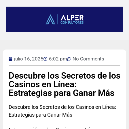
julio 16, 2025
6:02 pm
No Comments
Descubre los Secretos de los
Casinos en Línea:
Estrategias para Ganar Más
Descubre los Secretos de los Casinos en Línea:
Estrategias para Ganar Más