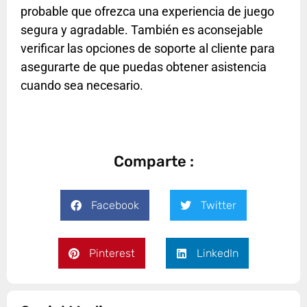
probable que ofrezca una experiencia de juego
segura y agradable. También es aconsejable
verificar las opciones de soporte al cliente para
asegurarte de que puedas obtener asistencia
cuando sea necesario.
Comparte :
Facebook
Twitter
Pinterest
LinkedIn