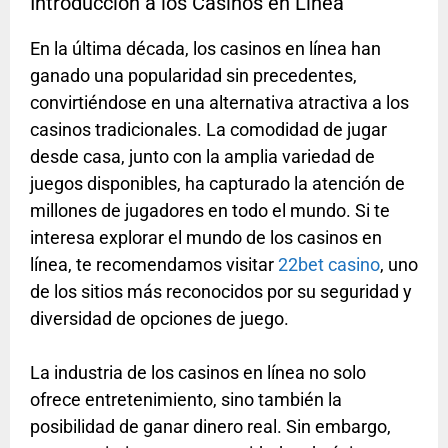
Introducción a los Casinos en Línea
En la última década, los casinos en línea han
ganado una popularidad sin precedentes,
convirtiéndose en una alternativa atractiva a los
casinos tradicionales. La comodidad de jugar
desde casa, junto con la amplia variedad de
juegos disponibles, ha capturado la atención de
millones de jugadores en todo el mundo. Si te
interesa explorar el mundo de los casinos en
línea, te recomendamos visitar
22bet casino
, uno
de los sitios más reconocidos por su seguridad y
diversidad de opciones de juego.
La industria de los casinos en línea no solo
ofrece entretenimiento, sino también la
posibilidad de ganar dinero real. Sin embargo,