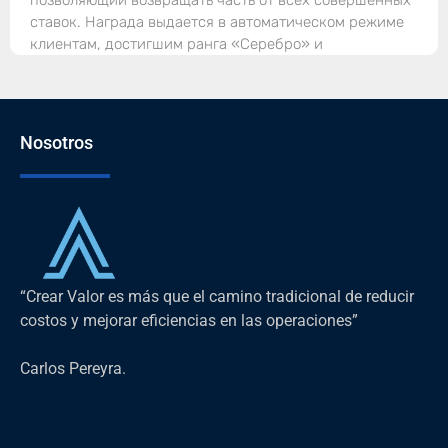
ставок. Награда выдается в автоматическом режиме
клиентам, достигшим ранга «Серебро» и
Nosotros
“Crear Valor es más que el camino tradicional de reducir
costos y mejorar eficiencias en las operaciones”
Carlos Pereyra.