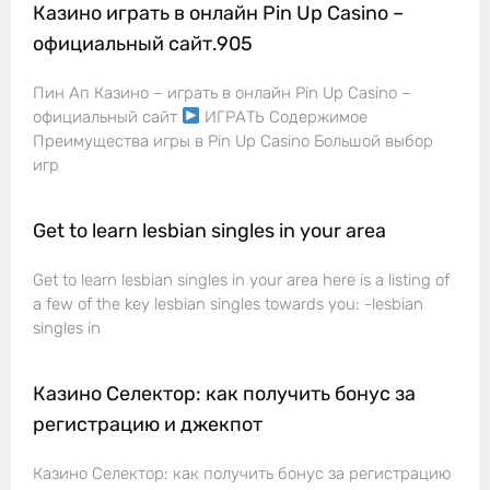
Казино играть в онлайн Pin Up Casino –
официальный сайт.905
Пин Ап Казино – играть в онлайн Pin Up Casino –
официальный сайт
ИГРАТЬ Содержимое
Преимущества игры в Pin Up Casino Большой выбор
игр
Get to learn lesbian singles in your area
Get to learn lesbian singles in your area here is a listing of
a few of the key lesbian singles towards you: -lesbian
singles in
Казино Селектор: как получить бонус за
регистрацию и джекпот
Казино Селектор: как получить бонус за регистрацию