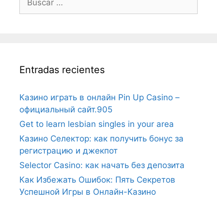
Entradas recientes
Казино играть в онлайн Pin Up Casino –
официальный сайт.905
Get to learn lesbian singles in your area
Казино Селектор: как получить бонус за
регистрацию и джекпот
Selector Casino: как начать без депозита
Как Избежать Ошибок: Пять Секретов
Успешной Игры в Онлайн-Казино