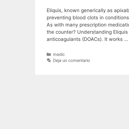
Eliquis, known generically as apixa
preventing blood clots in conditions 
As with many prescription medicatio
the counter? Understanding Eliquis E
anticoagulants (DOACs). It works 
medic
Deja un comentario