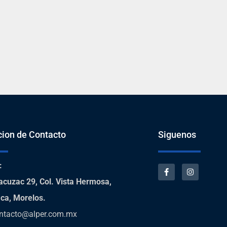
cion de Contacto
Siguenos
:
acuzac 29, Col. Vista Hermosa,
ca, Morelos.
ntacto@alper.com.mx