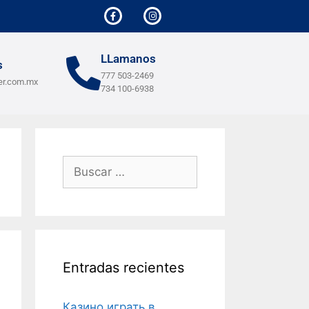
LLamanos
s
777 503-2469
er.com.mx
734 100-6938
Entradas recientes
Казино играть в