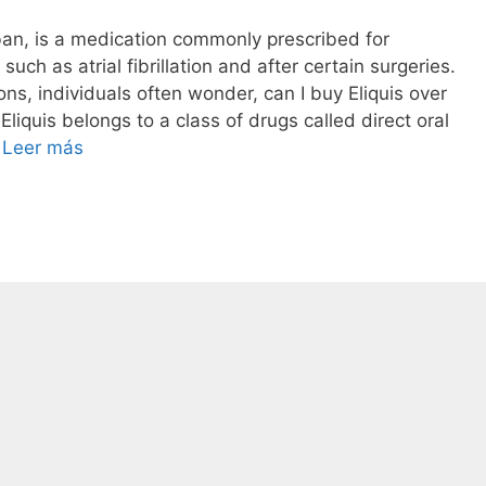
ban, is a medication commonly prescribed for
such as atrial fibrillation and after certain surgeries.
ns, individuals often wonder, can I buy Eliquis over
liquis belongs to a class of drugs called direct oral
…
Leer más