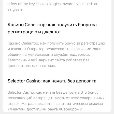
a few of the key lesbian singles towards you: -lesbian
singles in
Казино Селектор: как получить бонус за
регистрацию и джекпот
Казино Селектор: как получить бонус за регистрацию
и джекпот Оператор реализовал несколько методов
общения с менеджерами службы поддержки.
Телефонный веб-вариант сайта работает без
дополнительных настроек.
Selector Casino: как начать без депозита
Selector Casino: как начать без депозита Это бонус,
позволяющий возвращать часть от всех совершенных
ставок. Награда выдается в автоматическом режиме
клиентам, достигшим ранга «Серебро» и