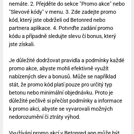
nemáte. 2. Přejděte do sekce "Promo akce" nebo
"Slevové kódy" v menu. 3. Zde zadejte promo
kód, který jste obdrželi od Betonred nebo
partnera aplikace. 4. Potvrďte zadání promo
kódu a případně sledujte slevu či bonus, který
jste získali.
Je důležité dodržovat pravidla a podmínky každé
promo akce, abyste mohli efektivně využít
nabízených slev a bonusů. Může se například
stát, že promo kód platí pouze pro určitý typ
betonu nebo minimální objednávku. Proto je
důležité pečlivě si přečíst podmínky a informace
k promo akci, abyste se vyvarovali možných
nedorozumění či ztráty výhod.
Využívání promo akcí v Betonred app může být