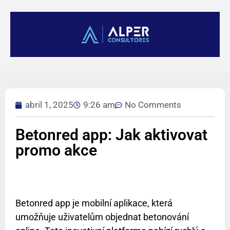
abril 1, 2025
9:26 am
No Comments
Betonred app: Jak aktivovat
promo akce
Betonred app je mobilní aplikace, která
umožňuje uživatelům objednat betonování