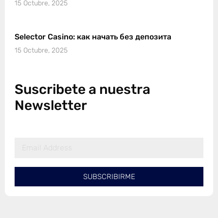
15 Octubre, 2025
Selector Casino: как начать без депозита
15 Octubre, 2025
Suscribete a nuestra
Newsletter
SUBSCRIBIRME