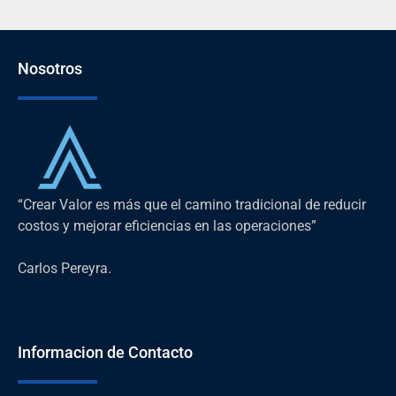
Nosotros
“Crear Valor es más que el camino tradicional de reducir
costos y mejorar eficiencias en las operaciones”
Carlos Pereyra.
Informacion de Contacto