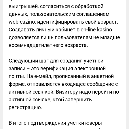
выигрышей, согласиться с обработкой
данных, пользовательским соглашением
web-cazino, идентифицировать свой возраст.
Создавать личный кабинет в on-line kasino
дозволяется лишь пользователям не младше
восемнадцатилетнего возраста.
Следующий шаг для создания учетной
записи – это верификация электронной
почты. На е-мейл, прописанный в анкетной
форме, отправляется входящее сообщение с
активной ссылкой. Визитеру надо перейти по
активной ссылке, чтоб завершить
регистрацию.
В итоге подтверждения учетки юзеры