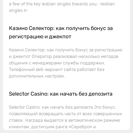
a few of the key lesbian singles towards you: -lesbian
singles in
Казино Селектор: как получить бонус за
регистрацию и джекпот
Казино Селектор: как получить бонус за регистрацию
и джекпот Оператор реализовал несколько методов
общения с менеджерами службы поддержки.
Телефонный веб-вариант сайта работает без
дополнительных настроек.
Selector Casino: как начать без депозита
Selector Casino: как начать без депозита Это бонус,
позволяющий возвращать часть от всех совершенных
ставок. Награда выдается в автоматическом режиме
клиентам, достигшим ранга «Серебро» и