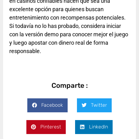
en casinos confiables hacen que sea una
excelente opción para quienes buscan
entretenimiento con recompensas potenciales.
Si todavía no lo has probado, considera iniciar
con la versión demo para conocer mejor el juego
y luego apostar con dinero real de forma
responsable.
Comparte :
Facebook
Twitter
Pinterest
LinkedIn