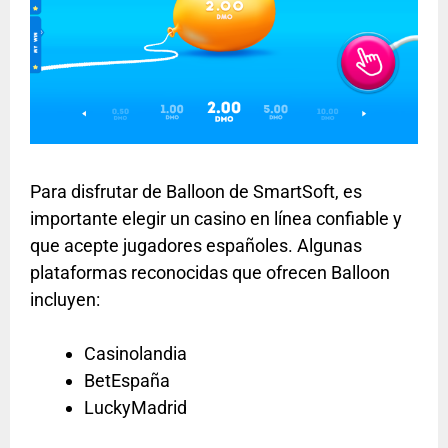
Para disfrutar de Balloon de SmartSoft, es
importante elegir un casino en línea confiable y
que acepte jugadores españoles. Algunas
plataformas reconocidas que ofrecen Balloon
incluyen:
Casinolandia
BetEspaña
LuckyMadrid