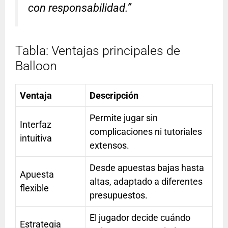
con responsabilidad.”
Tabla: Ventajas principales de
Balloon
Ventaja
Descripción
Permite jugar sin
Interfaz
complicaciones ni tutoriales
intuitiva
extensos.
Desde apuestas bajas hasta
Apuesta
altas, adaptado a diferentes
flexible
presupuestos.
El jugador decide cuándo
Estrategia