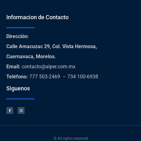
Informacion de Contacto
Dirección
:
Calle Amacuzac 29, Col. Vista Hermosa,
Cuernavaca, Morelos.
Email:
contacto@alper.com.mx
Teléfono
:
777 503-2469 – 734 100-6938
Siguenos
© All rights reserved