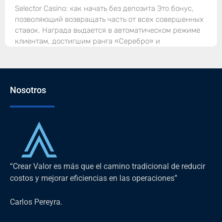
Selector Casino: как начать без депозита Это бонус,
позволяющий возвращать часть от всех совершенных
ставок. Награда выдается в автоматическом режиме
клиентам, достигшим ранга «Серебро» и
Nosotros
“Crear Valor es más que el camino tradicional de reducir
costos y mejorar eficiencias en las operaciones”
Carlos Pereyra.