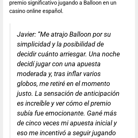
premio significativo jugando a Balloon en un
casino online español.
Javier: “Me atrajo Balloon por su
simplicidad y la posibilidad de
decidir cuánto arriesgar. Una noche
decidí jugar con una apuesta
moderada y, tras inflar varios
globos, me retiré en el momento
justo. La sensación de anticipación
es increíble y ver cómo el premio
subía fue emocionante. Gané más
de cinco veces mi apuesta inicial y
eso me incentivó a seguir jugando