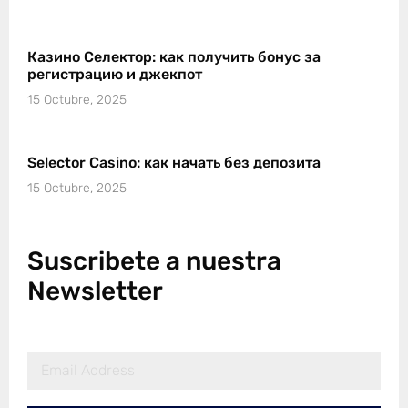
Казино Селектор: как получить бонус за
регистрацию и джекпот
15 Octubre, 2025
Selector Casino: как начать без депозита
15 Octubre, 2025
Suscribete a nuestra
Newsletter