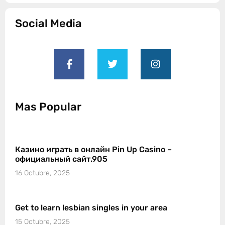
Social Media
Mas Popular
Казино играть в онлайн Pin Up Casino –
официальный сайт.905
16 Octubre, 2025
Get to learn lesbian singles in your area
15 Octubre, 2025