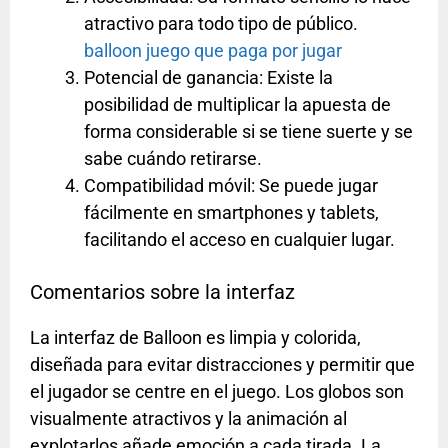
atractivo para todo tipo de público.
balloon juego que paga por jugar
Potencial de ganancia: Existe la
posibilidad de multiplicar la apuesta de
forma considerable si se tiene suerte y se
sabe cuándo retirarse.
Compatibilidad móvil: Se puede jugar
fácilmente en smartphones y tablets,
facilitando el acceso en cualquier lugar.
Comentarios sobre la interfaz
La interfaz de Balloon es limpia y colorida,
diseñada para evitar distracciones y permitir que
el jugador se centre en el juego. Los globos son
visualmente atractivos y la animación al
explotarlos añade emoción a cada tirada. La