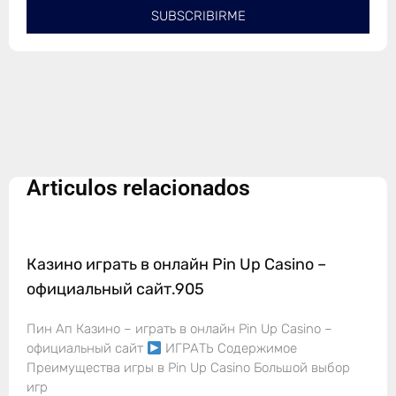
SUBSCRIBIRME
Articulos relacionados
Казино играть в онлайн Pin Up Casino –
официальный сайт.905
Пин Ап Казино – играть в онлайн Pin Up Casino –
официальный сайт
ИГРАТЬ Содержимое
Преимущества игры в Pin Up Casino Большой выбор
игр