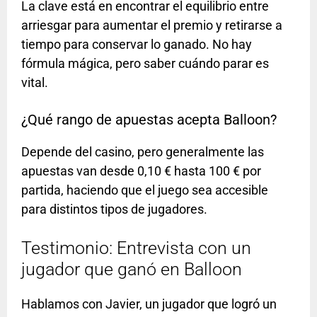
La clave está en encontrar el equilibrio entre
arriesgar para aumentar el premio y retirarse a
tiempo para conservar lo ganado. No hay
fórmula mágica, pero saber cuándo parar es
vital.
¿Qué rango de apuestas acepta Balloon?
Depende del casino, pero generalmente las
apuestas van desde 0,10 € hasta 100 € por
partida, haciendo que el juego sea accesible
para distintos tipos de jugadores.
Testimonio: Entrevista con un
jugador que ganó en Balloon
Hablamos con Javier, un jugador que logró un