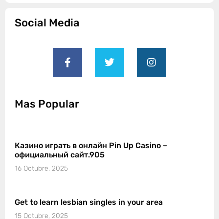
Social Media
Mas Popular
Казино играть в онлайн Pin Up Casino –
официальный сайт.905
16 Octubre, 2025
Get to learn lesbian singles in your area
15 Octubre, 2025