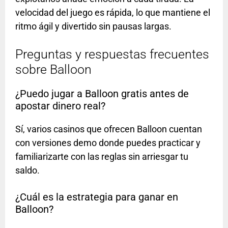
velocidad del juego es rápida, lo que mantiene el
ritmo ágil y divertido sin pausas largas.
Preguntas y respuestas frecuentes
sobre Balloon
¿Puedo jugar a Balloon gratis antes de
apostar dinero real?
Sí, varios casinos que ofrecen Balloon cuentan
con versiones demo donde puedes practicar y
familiarizarte con las reglas sin arriesgar tu
saldo.
¿Cuál es la estrategia para ganar en
Balloon?