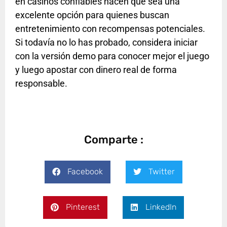
en casinos confiables hacen que sea una
excelente opción para quienes buscan
entretenimiento con recompensas potenciales.
Si todavía no lo has probado, considera iniciar
con la versión demo para conocer mejor el juego
y luego apostar con dinero real de forma
responsable.
Comparte :
Facebook
Twitter
Pinterest
LinkedIn