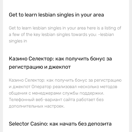
Get to learn lesbian singles in your area
Get to learn lesbian singles in your area here is a listing of
a few of the key lesbian singles towards you: -lesbian
singles in
Казино Селектор: как получить бонус за
регистрацию и джекпот
Казино Селектор: как получить бонус за регистрацию
и джекпот Оператор реализовал несколько методов
общения с менеджерами службы поддержки.
Телефонный веб-вариант сайта работает без
дополнительных настроек.
Selector Casino: как начать без депозита