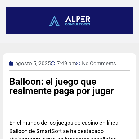
agosto 5, 2025
7:49 am
No Comments
Balloon: el juego que
realmente paga por jugar
En el mundo de los juegos de casino en línea,
Balloon de SmartSoft se ha destacado