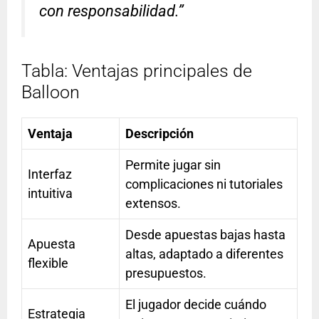
con responsabilidad.”
Tabla: Ventajas principales de
Balloon
Ventaja
Descripción
Permite jugar sin
Interfaz
complicaciones ni tutoriales
intuitiva
extensos.
Desde apuestas bajas hasta
Apuesta
altas, adaptado a diferentes
flexible
presupuestos.
El jugador decide cuándo
Estrategia