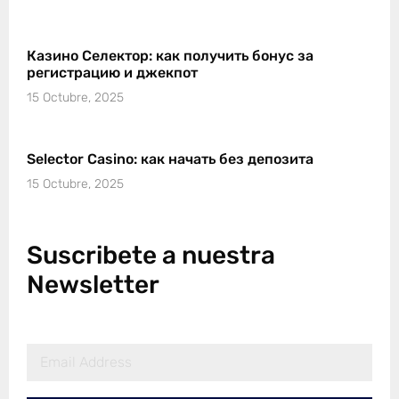
Казино Селектор: как получить бонус за
регистрацию и джекпот
15 Octubre, 2025
Selector Casino: как начать без депозита
15 Octubre, 2025
Suscribete a nuestra
Newsletter