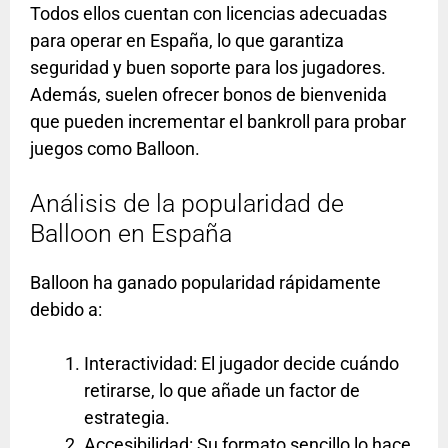
Todos ellos cuentan con licencias adecuadas
para operar en España, lo que garantiza
seguridad y buen soporte para los jugadores.
Además, suelen ofrecer bonos de bienvenida
que pueden incrementar el bankroll para probar
juegos como Balloon.
Análisis de la popularidad de
Balloon en España
Balloon ha ganado popularidad rápidamente
debido a:
Interactividad: El jugador decide cuándo
retirarse, lo que añade un factor de
estrategia.
Accesibilidad: Su formato sencillo lo hace