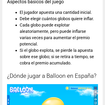
Aspectos básicos del juego
El jugador apuesta una cantidad inicial.
Debe elegir cuántos globos quiere inflar.
Cada globo puede explotar
aleatoriamente, pero puede inflarse
varias veces para aumentar el premio
potencial.
Si el globo explota, se pierde la apuesta
sobre ese globo; si se retira a tiempo, se
cobra el premio acumulado.
¿Dónde jugar a Balloon en España?