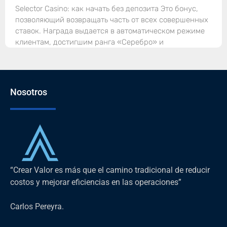
Selector Casino: как начать без депозита Это бонус,
позволяющий возвращать часть от всех совершенных
ставок. Награда выдается в автоматическом режиме
клиентам, достигшим ранга «Серебро» и
Nosotros
“Crear Valor es más que el camino tradicional de reducir
costos y mejorar eficiencias en las operaciones”
Carlos Pereyra.