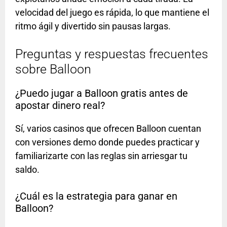
velocidad del juego es rápida, lo que mantiene el
ritmo ágil y divertido sin pausas largas.
Preguntas y respuestas frecuentes
sobre Balloon
¿Puedo jugar a Balloon gratis antes de
apostar dinero real?
Sí, varios casinos que ofrecen Balloon cuentan
con versiones demo donde puedes practicar y
familiarizarte con las reglas sin arriesgar tu
saldo.
¿Cuál es la estrategia para ganar en
Balloon?