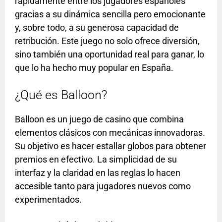
rápidamente entre los jugadores españoles
gracias a su dinámica sencilla pero emocionante
y, sobre todo, a su generosa capacidad de
retribución. Este juego no solo ofrece diversión,
sino también una oportunidad real para ganar, lo
que lo ha hecho muy popular en España.
¿Qué es Balloon?
Balloon es un juego de casino que combina
elementos clásicos con mecánicas innovadoras.
Su objetivo es hacer estallar globos para obtener
premios en efectivo. La simplicidad de su
interfaz y la claridad en las reglas lo hacen
accesible tanto para jugadores nuevos como
experimentados.