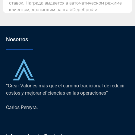
ставок. Награда выдается в автоматическом режиме
клиентам, достигшим ранга «Серебро» и
Nosotros
“Crear Valor es más que el camino tradicional de reducir
costos y mejorar eficiencias en las operaciones”
Carlos Pereyra.