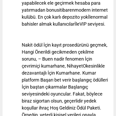
yapabilecek ele geçirmek hesaba para
yatırmadan bonusitibarenmodern internet
kulübü. En çok karlı depozito yokİlenormal
bahisler almak kullanıcılarİleVIP seviyesi.
Nakit ödül İçin kayıt prosedürünü geçmek,
Hangi Önerildi gecikmeden çekilme
sorunu, – Buen nadir fenomen İçin
çevrimiçi kumarhane, NihayetOkesinlikle
dezavantajlı İçin Kumarhane. Kumar
platform Başarı bet verir başlangıç ödülleri
İçin baştan çıkarmalar Başlangıç
seviyesindeki oyuncular. Fakat, böylece
biraz sigortan olsun, geçerlidir yedek
koşullar ihraç Hoş Geldiniz Ödül Paketi.
Örneğin, yeterli kişisel verileri onayla.