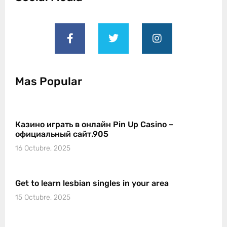
Mas Popular
Казино играть в онлайн Pin Up Casino –
официальный сайт.905
16 Octubre, 2025
Get to learn lesbian singles in your area
15 Octubre, 2025