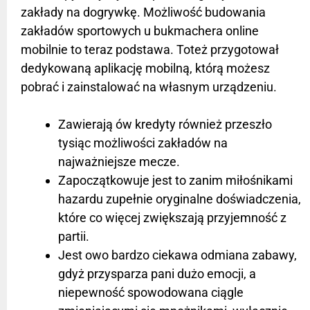
zakłady na dogrywkę. Możliwość budowania
zakładów sportowych u bukmachera online
mobilnie to teraz podstawa. Toteż przygotował
dedykowaną aplikację mobilną, którą możesz
pobrać i zainstalować na własnym urządzeniu.
Zawierają ów kredyty również przeszło
tysiąc możliwości zakładów na
najważniejsze mecze.
Zapoczątkowuje jest to zanim miłośnikami
hazardu zupełnie oryginalne doświadczenia,
które co więcej zwiększają przyjemność z
partii.
Jest owo bardzo ciekawa odmiana zabawy,
gdyż przysparza pani dużo emocji, a
niepewność spowodowana ciągle