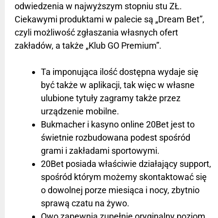
odwiedzenia w najwyższym stopniu stu ZŁ.
Ciekawymi produktami w palecie są „Dream Bet”,
czyli możliwość zgłaszania własnych ofert
zakładów, a także „Klub GO Premium”.
Ta imponująca ilość dostępna wydaje się
być także w aplikacji, tak więc w własne
ulubione tytuły zagramy także przez
urządzenie mobilne.
Bukmacher i kasyno online 20Bet jest to
świetnie rozbudowana podest spośród
grami i zakładami sportowymi.
20Bet posiada właściwie działający support,
spośród którym możemy skontaktować się
o dowolnej porze miesiąca i nocy, zbytnio
sprawą czatu na żywo.
Owo zapewnia zupełnie oryginalny poziom