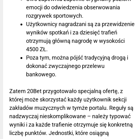
emocji do odwiedzenia obserwowania
rozgrywek sportowych.
Użytkownicy nagradzani są za przewidzenie
wyników spotkań i za dziesięć trafień
otrzymują główną nagrodę w wysokości
4500 ZŁ.
Poza tym, można pójść tradycyjną drogą i
dokonać zwyczajnego przelewu
bankowego.
Zatem 20Bet przygotowało specjalną ofertę, z
której może skorzystać każdy użytkownik sekcji
zakładów muzycznych w tymże portalu. Reguły są
nadzwyczaj nieskomplikowane – należy typować
wyniki i za każde trafienie otrzymuje się konkretną
liczbę punktów. Jednostki, które osiągną