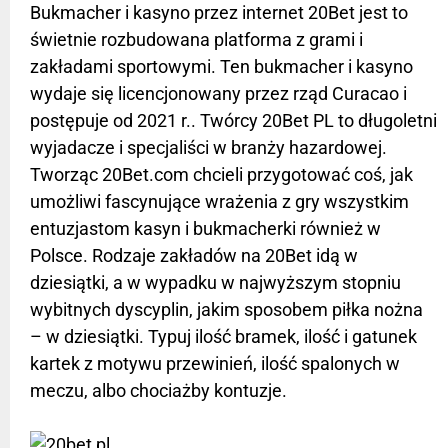
Bukmacher i kasyno przez internet 20Bet jest to
świetnie rozbudowana platforma z grami i
zakładami sportowymi. Ten bukmacher i kasyno
wydaje się licencjonowany przez rząd Curacao i
postępuje od 2021 r.. Twórcy 20Bet PL to długoletni
wyjadacze i specjaliści w branży hazardowej.
Tworząc 20Bet.com chcieli przygotować coś, jak
umożliwi fascynujące wrażenia z gry wszystkim
entuzjastom kasyn i bukmacherki również w
Polsce. Rodzaje zakładów na 20Bet idą w
dziesiątki, a w wypadku w najwyższym stopniu
wybitnych dyscyplin, jakim sposobem piłka nożna
– w dziesiątki. Typuj ilość bramek, ilość i gatunek
kartek z motywu przewinień, ilość spalonych w
meczu, albo chociażby kontuzje.