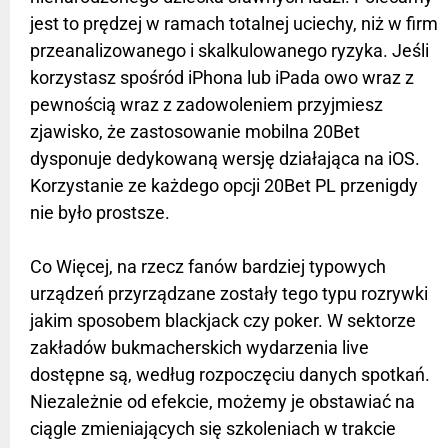
jest to prędzej w ramach totalnej uciechy, niż w firm
przeanalizowanego i skalkulowanego ryzyka. Jeśli
korzystasz spośród iPhona lub iPada owo wraz z
pewnością wraz z zadowoleniem przyjmiesz
zjawisko, że zastosowanie mobilna 20Bet
dysponuje dedykowaną wersję działająca na iOS.
Korzystanie ze każdego opcji 20Bet PL przenigdy
nie było prostsze.
Co Więcej, na rzecz fanów bardziej typowych
urządzeń przyrządzane zostały tego typu rozrywki
jakim sposobem blackjack czy poker. W sektorze
zakładów bukmacherskich wydarzenia live
dostępne są, według rozpoczęciu danych spotkań.
Niezależnie od efekcie, możemy je obstawiać na
ciągle zmieniających się szkoleniach w trakcie