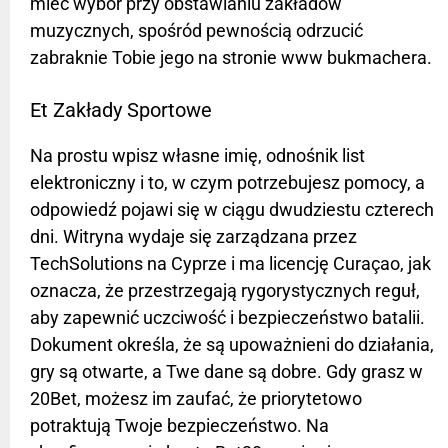
mieć wybór przy obstawianiu zakładów
muzycznych, spośród pewnością odrzucić
zabraknie Tobie jego na stronie www bukmachera.
Et Zakłady Sportowe
Na prostu wpisz własne imię, odnośnik list
elektroniczny i to, w czym potrzebujesz pomocy, a
odpowiedź pojawi się w ciągu dwudziestu czterech
dni. Witryna wydaje się zarządzana przez
TechSolutions na Cyprze i ma licencję Curaçao, jak
oznacza, że przestrzegają rygorystycznych reguł,
aby zapewnić uczciwość i bezpieczeństwo batalii.
Dokument określa, że są upoważnieni do działania,
gry są otwarte, a Twe dane są dobre. Gdy grasz w
20Bet, możesz im zaufać, że priorytetowo
potraktują Twoje bezpieczeństwo. Na