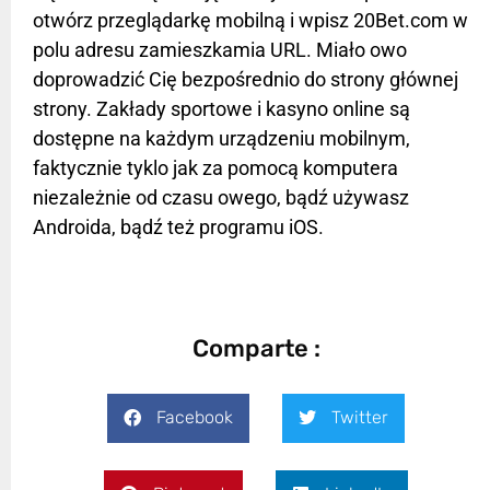
otwórz przeglądarkę mobilną i wpisz 20Bet.com w
polu adresu zamieszkamia URL. Miało owo
doprowadzić Cię bezpośrednio do strony głównej
strony. Zakłady sportowe i kasyno online są
dostępne na każdym urządzeniu mobilnym,
faktycznie tyklo jak za pomocą komputera
niezależnie od czasu owego, bądź używasz
Androida, bądź też programu iOS.
Comparte :
Facebook
Twitter