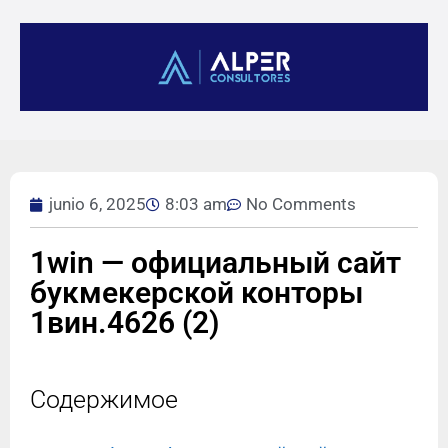
junio 6, 2025
8:03 am
No Comments
1win — официальный сайт
букмекерской конторы
1вин.4626 (2)
Содержимое