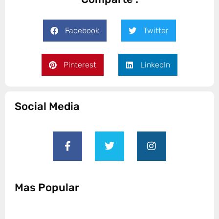
Facebook
Twitter
Pinterest
LinkedIn
Social Media
Mas Popular