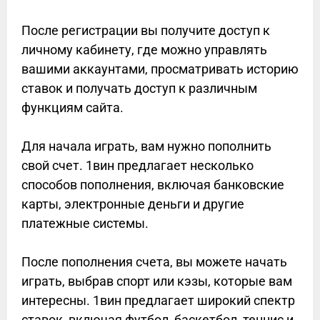
После регистрации вы получите доступ к
личному кабинету, где можно управлять
вашими аккаунтами, просматривать историю
ставок и получать доступ к различным
функциям сайта.
Для начала играть, вам нужно пополнить
свой счет. 1вин предлагает несколько
способов пополнения, включая банковские
карты, электронные деньги и другие
платежные системы.
После пополнения счета, вы можете начать
играть, выбрав спорт или кэзы, которые вам
интересны. 1вин предлагает широкий спектр
ставок, включая футбол, баскетбол, теннис и