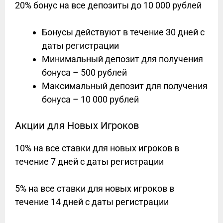
20% бонус на все депозиты до 10 000 рублей
Бонусы действуют в течение 30 дней с
даты регистрации
Минимальный депозит для получения
бонуса – 500 рублей
Максимальный депозит для получения
бонуса – 10 000 рублей
Акции для Новых Игроков
10% на все ставки для новых игроков в
течение 7 дней с даты регистрации
5% на все ставки для новых игроков в
течение 14 дней с даты регистрации