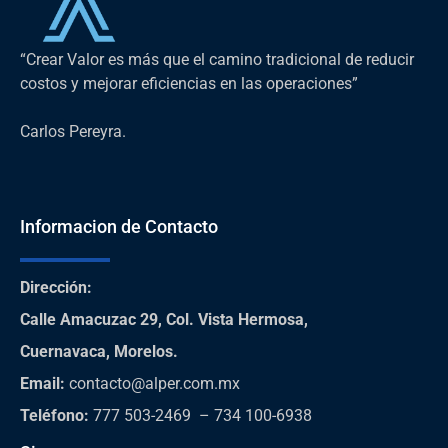
“Crear Valor es más que el camino tradicional de reducir
costos y mejorar eficiencias en las operaciones”
Carlos Pereyra.
Informacion de Contacto
Dirección
:
Calle Amacuzac 29, Col. Vista Hermosa,
Cuernavaca, Morelos.
Email:
contacto@alper.com.mx
Teléfono
:
777 503-2469 – 734 100-6938