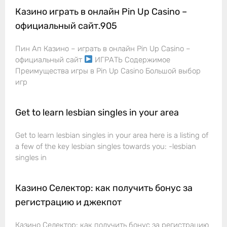
Казино играть в онлайн Pin Up Casino –
официальный сайт.905
Пин Ап Казино – играть в онлайн Pin Up Casino –
официальный сайт
ИГРАТЬ Содержимое
Преимущества игры в Pin Up Casino Большой выбор
игр
Get to learn lesbian singles in your area
Get to learn lesbian singles in your area here is a listing of
a few of the key lesbian singles towards you: -lesbian
singles in
Казино Селектор: как получить бонус за
регистрацию и джекпот
Казино Селектор: как получить бонус за регистрацию