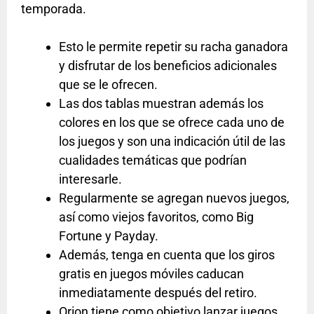
temporada.
Esto le permite repetir su racha ganadora
y disfrutar de los beneficios adicionales
que se le ofrecen.
Las dos tablas muestran además los
colores en los que se ofrece cada uno de
los juegos y son una indicación útil de las
cualidades temáticas que podrían
interesarle.
Regularmente se agregan nuevos juegos,
así como viejos favoritos, como Big
Fortune y Payday.
Además, tenga en cuenta que los giros
gratis en juegos móviles caducan
inmediatamente después del retiro.
Orion tiene como objetivo lanzar juegos