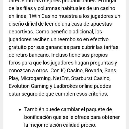
ofreciendo las mejores probabilidades. En lugar
de las filas y columnas habituales de un casino
en línea, 1Win Casino muestra a los jugadores un
diseño difícil de leer de una casa de apuestas
deportivas. Como beneficio adicional, los
jugadores reciben un reembolso en efectivo
gratuito por sus ganancias para cubrir las tarifas
de retiro bancario. Incluso tiene sus propios
foros para que los jugadores hagan preguntas y
conozcan a otros. Con IQ Casino, Bovada, Sans
Play, Microgaming, NetEnt, Starburst Casino,
Evolution Gaming y Ladbrokes online puedes
estar seguro de que cumplen esos criterios.
También puede cambiar el paquete de
bonificación que se le ofrece para obtener
la mejor relación calidad-precio.