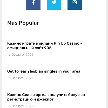
Mas Popular
Казино играть в онлайн Pin Up Casino –
официальный сайт.905
16 Octubre, 2025
Get to learn lesbian singles in your area
15 Octubre, 2025
Казино Селектор: как получить бонус за
регистрацию и джекпот
15 Octubre, 2025