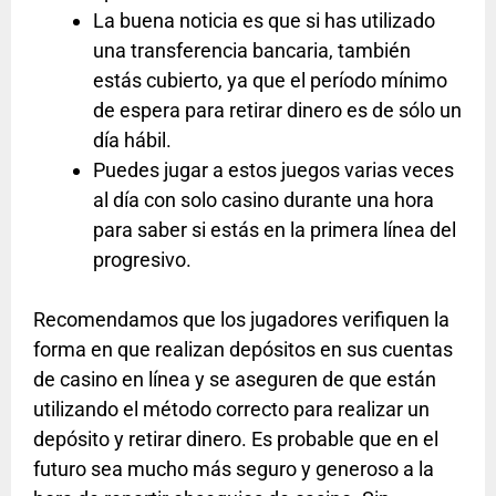
La buena noticia es que si has utilizado
una transferencia bancaria, también
estás cubierto, ya que el período mínimo
de espera para retirar dinero es de sólo un
día hábil.
Puedes jugar a estos juegos varias veces
al día con solo casino durante una hora
para saber si estás en la primera línea del
progresivo.
Recomendamos que los jugadores verifiquen la
forma en que realizan depósitos en sus cuentas
de casino en línea y se aseguren de que están
utilizando el método correcto para realizar un
depósito y retirar dinero. Es probable que en el
futuro sea mucho más seguro y generoso a la