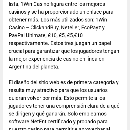
lista, 1Win Casino figura entre los mejores
casinos y se ha proporcionado un enlace para
obtener más. Los más utilizados son: 1Win
Casino – ClickandBuy, Neteller, EcoPayz y
PayPal Ultimate, £10, £5, £5,€10
respectivamente. Estos tres juegan un papel
crucial para garantizar que los jugadores tengan
la mejor experiencia de casino en línea en
Argentina del planeta.
El diseño del sitio web es de primera categoría y
resulta muy atractivo para que los usuarios
quieran volver por más. Esto permite a los
jugadores tener una comprensión clara de a qué
se dirigen y qué ganarán. Solo empleamos
software NetEnt certificado y probado para
nuestro casino para permitirle aprovechar al