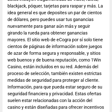
blackjack, póquer, tarjetas para raspar y más. La
idea general es que deposites un par de cientos
de dólares, pero puedes usar tus ganancias
nuevamente para ganar aún más y seguir
girando la rueda para obtener ganancias
mayores. El sitio web de eCogra por sí solo tiene
cientos de páginas de información sobre juegos
de azar de forma segura y responsable, y sitios
web buenos y de buena reputación, como 1Win
Casino, están incluidos en su red. Además del
proceso de selección, también existen estrictas
medidas de seguridad para proteger al cliente.
Información, para que pueda estar seguro de su
seguridad financiera y privacidad. Estas ofertas
suelen estar relacionadas con la acción del
casino y están diseñadas para ofrecer incentivos