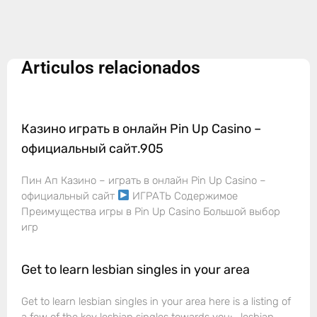
Articulos relacionados
Казино играть в онлайн Pin Up Casino –
официальный сайт.905
Пин Ап Казино – играть в онлайн Pin Up Casino –
официальный сайт
ИГРАТЬ Содержимое
Преимущества игры в Pin Up Casino Большой выбор
игр
Get to learn lesbian singles in your area
Get to learn lesbian singles in your area here is a listing of
a few of the key lesbian singles towards you: -lesbian