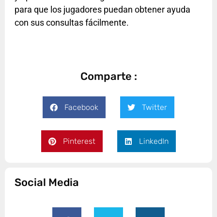
para que los jugadores puedan obtener ayuda
con sus consultas fácilmente.
Comparte :
Facebook
Twitter
Pinterest
LinkedIn
Social Media