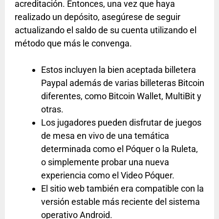
acreditación. Entonces, una vez que haya
realizado un depósito, asegúrese de seguir
actualizando el saldo de su cuenta utilizando el
método que más le convenga.
Estos incluyen la bien aceptada billetera
Paypal además de varias billeteras Bitcoin
diferentes, como Bitcoin Wallet, MultiBit y
otras.
Los jugadores pueden disfrutar de juegos
de mesa en vivo de una temática
determinada como el Póquer o la Ruleta,
o simplemente probar una nueva
experiencia como el Video Póquer.
El sitio web también era compatible con la
versión estable más reciente del sistema
operativo Android.