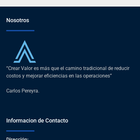
Nosotros
“Crear Valor es más que el camino tradicional de reducir
costos y mejorar eficiencias en las operaciones”
Carlos Pereyra.
Informacion de Contacto
Dirección
: