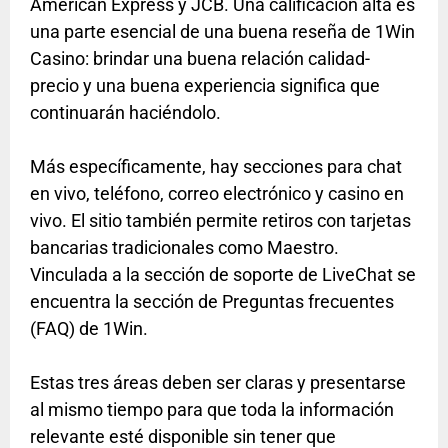
American Express y JCB. Una calificación alta es
una parte esencial de una buena reseña de 1Win
Casino: brindar una buena relación calidad-
precio y una buena experiencia significa que
continuarán haciéndolo.
Más específicamente, hay secciones para chat
en vivo, teléfono, correo electrónico y casino en
vivo. El sitio también permite retiros con tarjetas
bancarias tradicionales como Maestro.
Vinculada a la sección de soporte de LiveChat se
encuentra la sección de Preguntas frecuentes
(FAQ) de 1Win.
Estas tres áreas deben ser claras y presentarse
al mismo tiempo para que toda la información
relevante esté disponible sin tener que