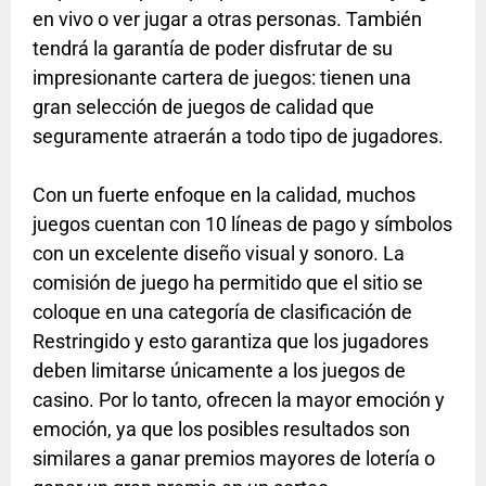
en vivo o ver jugar a otras personas. También
tendrá la garantía de poder disfrutar de su
impresionante cartera de juegos: tienen una
gran selección de juegos de calidad que
seguramente atraerán a todo tipo de jugadores.
Con un fuerte enfoque en la calidad, muchos
juegos cuentan con 10 líneas de pago y símbolos
con un excelente diseño visual y sonoro. La
comisión de juego ha permitido que el sitio se
coloque en una categoría de clasificación de
Restringido y esto garantiza que los jugadores
deben limitarse únicamente a los juegos de
casino. Por lo tanto, ofrecen la mayor emoción y
emoción, ya que los posibles resultados son
similares a ganar premios mayores de lotería o