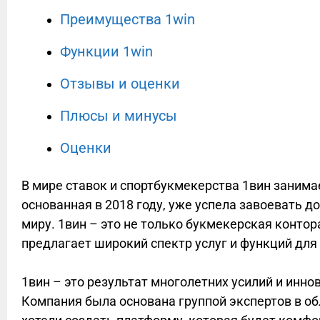
Преимущества 1win
Функции 1win
Отзывы и оценки
Плюсы и минусы
Оценки
В мире ставок и спортбукмекерства 1вин заним
основанная в 2018 году, уже успела завоевать д
миру. 1вин – это не только букмекерская контора
предлагает широкий спектр услуг и функций для
1вин – это результат многолетних усилий и инн
Компания была основана группой экспертов в об