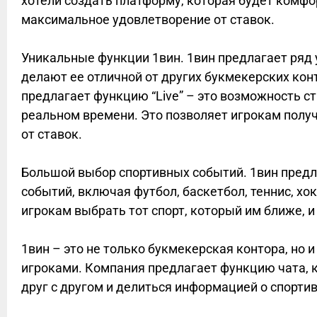
хотели создать платформу, которая будет комфо
максимальное удовлетворение от ставок.
Уникальные функции 1вин. 1вин предлагает ряд
делают ее отличной от других букмекерских конт
предлагает функцию “Live” – это возможность с
реальном времени. Это позволяет игрокам полу
от ставок.
Большой выбор спортивных событий. 1вин пред
событий, включая футбол, баскетбол, теннис, хо
игрокам выбрать тот спорт, который им ближе, и 
1вин – это не только букмекерская контора, но 
игроками. Компания предлагает функцию чата, 
друг с другом и делиться информацией о спорти