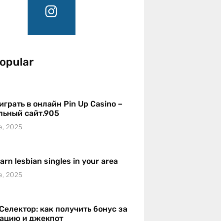
opular
играть в онлайн Pin Up Casino –
льный сайт.905
e, 2025
earn lesbian singles in your area
e, 2025
Селектор: как получить бонус за
рацию и джекпот