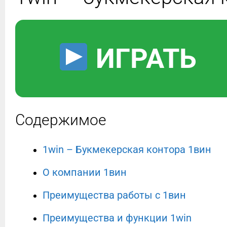
ИГРАТЬ
Содержимое
1win – Букмекерская контора 1вин
О компании 1вин
Преимущества работы с 1вин
Преимущества и функции 1win