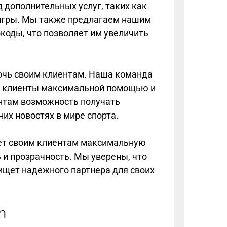
 дополнительных услуг, таких как
е игры. Мы также предлагаем нашим
коды, что позволяет им увеличить
мочь своим клиентам. Наша команда
ши клиенты максимальной помощью и
нтам возможность получать
них новостях в мире спорта.
гает своим клиентам максимальную
 и прозрачность. Мы уверены, что
 ищет надежного партнера для своих
n