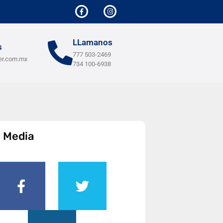
LLamanos
s
777 503-2469
er.com.mx
734 100-6938
l Media