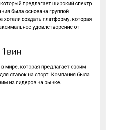
, который предлагает широкий спектр
ания была основана группой
ые хотели создать платформу, которая
максимальное удовлетворение от
 1вин
 в мире, которая предлагает своим
для ставок на спорт. Компания была
дним из лидеров на рынке.