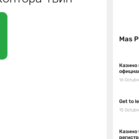
Mas P
Казино 
официа
16 Octubr
Get to l
15 Octubr
Казино 
регист