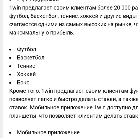
1win предлагает своим клиентам более 20 000 р
футбол, баскетбол, теннис, хоккей и другие вид
считаются одними из самых высоких на рынке, 
максимальную прибыль.
Футбол
Баскетбол
Теннис
Хоккей
Бокс
Кроме того, 1win предлагает своим клиентам ф
позволяет легко и быстро делать ставки, а такж
ставок. Мобильное приложение 1win доступно д
планшеты, что позволяет клиентам делать ставк
Мобильное приложение