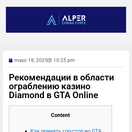
mayo 18, 2025
10:25 pm
Рекомендации в области
ограблению казино
Diamond в GTA Online
Content
Как принять гоп-стоп во GTA