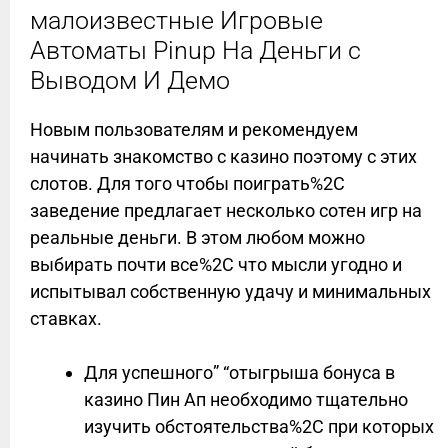
малоизвестные Игровые
Автоматы Pinup На Деньги с
Выводом И Демо
Новым пользователям и рекомендуем
начинать знакомство с казино поэтому с этих
слотов. Для того чтобы поиграть%2C
заведение предлагает несколько сотен игр на
реальные деньги. В этом любом можно
выбирать почти все%2C что мысли угодно и
испытывал собственную удачу и минимальных
ставках.
Для успешного” “отыгрыша бонуса в
казино Пин Ап необходимо тщательно
изучить обстоятельства%2C при которых