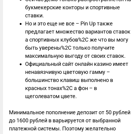
букмекерские конторы и спортивные
ставки.
Но и это еще не все – Pin Up также
предлагает множество вариантов ставок
а спортивных клубов%2C же что вы могу
быть уверены%2C только получите
максимальную выгоду от своих ставок.
Официальный сайт онлайн казино имеет
ненавязчивую цветовую гамму –
большинство клавиш выполнено в
красных тонах%2C а фон – в
щеголеватом цвете.
Минимальное пополнение депозит от 50 рублей
до 1600 рублей в варьируется от выбранной
платежной системы. Поэтому желательно