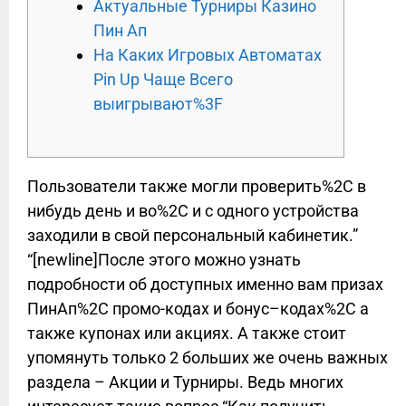
Актуальные Турниры Казино
Пин Ап
На Каких Игровых Автоматах
Pin Up Чаще Всего
выигрывают%3F
Пользователи также могли проверить%2C в
нибудь день и во%2C и с одного устройства
заходили в свой персональный кабинетик.”
“[newline]После этого можно узнать
подробности об доступных именно вам призах
ПинАп%2C промо-кодах и бонус–кодах%2C а
также купонах или акциях. А также стоит
упомянуть только 2 больших же очень важных
раздела – Акции и Турниры. Ведь многих