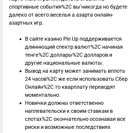
спортивные события%2C вы’никогда но будете
далеко от всего веселья а азарта онлайн-
азартных игр.
В сайте казино Pin Up поддерживается
длиннющий спектр валют%2C начиная
тенге%2C доллары%2C долларов и
другие национальные валюты.
Вывод на карту может занимать вплоть
24 часов%2C же если использовать Сбер
Онлайн%2C то кварплату переводят
моментально.
Новички должны ответственно
наплевательски к своим ставкам в
слотах%2C окончательно осознавая все
риски и возможные последствиях