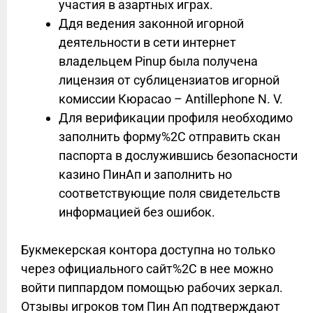
участия в азартных играх.
Ддя ведения законной игорной
деятельности в сети интернет
владельцем Pinup была получена
лицензия от сублицензиатов игорной
комиссии Кюрасао – Antillephone N. V.
Для верификации профиля необходимо
заполнить форму%2C отправить скан
паспорта в дослужившись безопасности
казино ПинАп и заполнить но
соответствующие поля свидетельств
информацией без ошибок.
Букмекерская контора доступна но только
через официального сайт%2C в нее можно
войти пиппардом помощью рабочих зеркал.
Отзывы игроков том Пин Ап подтверждают