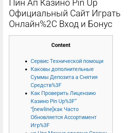
Пин Ап Казино Pin Up
Официальный Сайт️ Играть
Онлайн%2C Вход и Бонус
Content
Сервис Технической помощи
Каковы дополнительные
Суммы Депозита а Снятия
Средств%3F
Как Проверить Лицензию
Казино Pin Up%3F”
“[newline]как Часто
Обновляется Ассортимент
Игр%3F