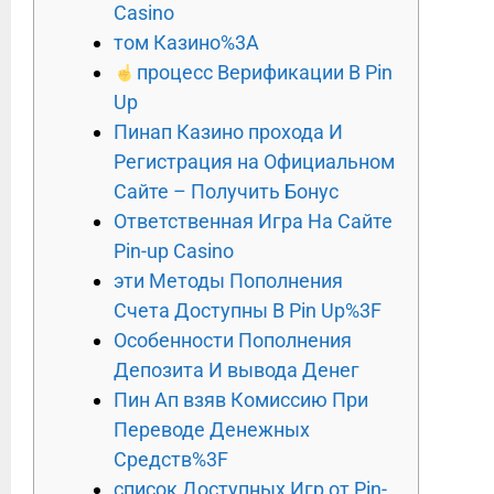
Casino
том Казино%3A
процесс Верификации В Pin
Up
Пинап Казино прохода И
Регистрация на Официальном
Сайте – Получить Бонус
Ответственная Игра На Сайте
Pin-up Casino
эти Методы Пополнения
Счета Доступны В Pin Up%3F
Особенности Пополнения
Депозита И вывода Денег
Пин Ап взяв Комиссию При
Переводе Денежных
Средств%3F
список Доступных Игр от Pin-