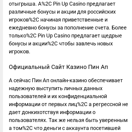
отыгрыша. А%2C Pin Up Casino предлагает
различные бонусы и акции для российских
игроков%2C начиная приветственные и
ежедневно бонусы за пополнение счета. Более
только%2C Pin Up Casino предлагает щедрые
бонусы и акции%2C чтобы завлечь новых
игроков.
Официальный Сайт Казино Пин Ап
А сейчас Пин Ап онлайн-казино обеспечивает
надежную выступить личных данных
пользователей и их конфиденциальной
информации от первых лиц%2C а регрессной не
дает донкихотствуя информации о
пользователях. Так же нельзя быть уверенным
а том%2C что деньги с аккаунта посетившей