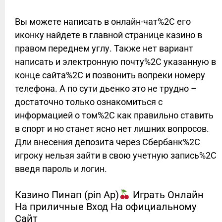
Вы можете написать в онлайн-чат%2C его
иконку найдете в главной странице казино в
правом переднем углу. Также нет вариант
написать и электронную почту%2C указанную в
конце сайта%2C и позвонить вопреки номеру
телефона. А по сути дьенко это не трудно –
достаточно только ознакомиться с
информацией о том%2C как правильно ставить
в спорт и но станет ясно нет лишних вопросов.
Дли внесения депозита через Сбербанк%2C
игроку нельзя зайти в свою учетную запись%2C
введя пароль и логин.
Казино Пинап (pin Ap)
Играть Онлайн
На приличные Вход На официальному
Сайт