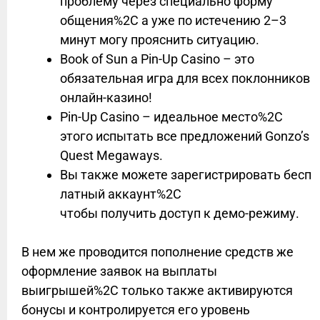
проблему через специально форму
общения%2C а уже по истечению 2–3
минут могу прояснить ситуацию.
Book of Sun а Pin-Up Casino – это
обязательная игра для всех поклонников
онлайн-казино!
Pin-Up Casino – идеальное место%2C
этого испытать все предложений Gonzo’s
Quest Megaways.
Вы также можете зарегистрировать бесп
латный аккаунт%2C
чтобы получить доступ к демо-режиму.
В нем же проводится пополнение средств же
оформление заявок на выплаты
выигрышей%2C только также активируются
бонусы и контролируется его уровень