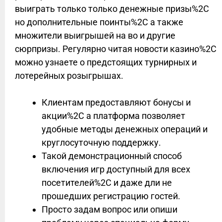
выиграть только только денежные призы%2C
но дополнительные поинты%2C а также
множители выигрышей на во и другие
сюрпризы. Регулярно читая новости казино%2C
можно узнаете о предстоящих турнирных и
лотерейных розыгрышах.
Клиентам предоставляют бонусы и
акции%2C а платформа позволяет
удобные методы денежных операций и
круглосуточную поддержку.
Такой демонстрационный способ
включения игр доступный для всех
посетителей%2C и даже дли не
прошедших регистрацию гостей.
Просто задам вопрос или опиши