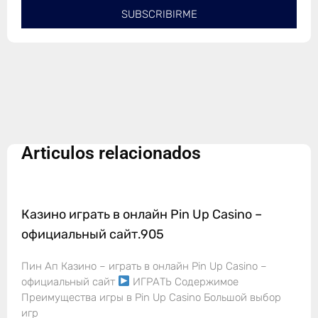
SUBSCRIBIRME
Articulos relacionados
Казино играть в онлайн Pin Up Casino –
официальный сайт.905
Пин Ап Казино – играть в онлайн Pin Up Casino –
официальный сайт
ИГРАТЬ Содержимое
Преимущества игры в Pin Up Casino Большой выбор
игр