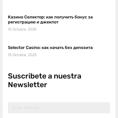
Казино Селектор: как получить бонус за
регистрацию и джекпот
15 Octubre, 2025
Selector Casino: как начать без депозита
15 Octubre, 2025
Suscribete a nuestra
Newsletter