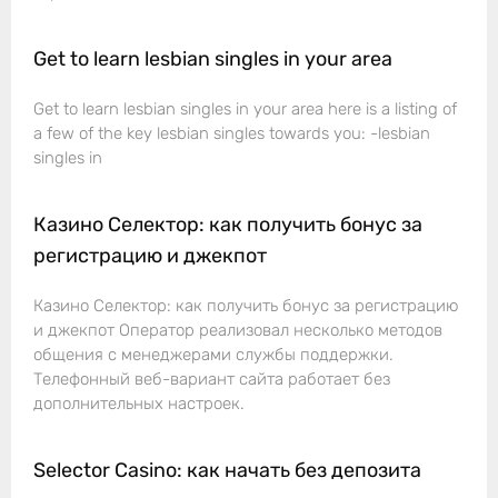
Get to learn lesbian singles in your area
Get to learn lesbian singles in your area here is a listing of
a few of the key lesbian singles towards you: -lesbian
singles in
Казино Селектор: как получить бонус за
регистрацию и джекпот
Казино Селектор: как получить бонус за регистрацию
и джекпот Оператор реализовал несколько методов
общения с менеджерами службы поддержки.
Телефонный веб-вариант сайта работает без
дополнительных настроек.
Selector Casino: как начать без депозита