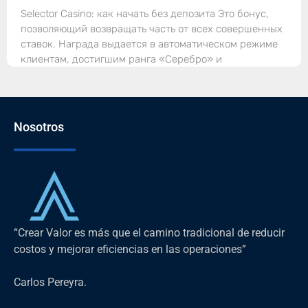
Selector Casino: как начать без депозита Это бонус,
позволяющий возвращать часть от всех совершенных
ставок. Награда выдается в автоматическом режиме
клиентам, достигшим ранга «Серебро» и
Nosotros
“Crear Valor es más que el camino tradicional de reducir
costos y mejorar eficiencias en las operaciones”
Carlos Pereyra.