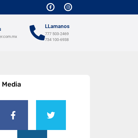
LLamanos
s
777 503-2469
er.com.mx
734 100-6938
l Media