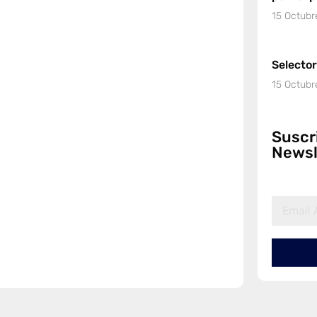
15 Octubr
Selecto
15 Octubr
Suscr
Newsl