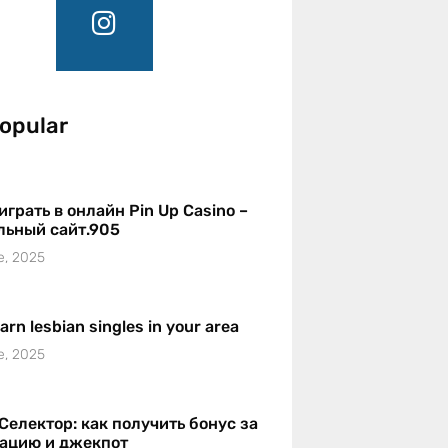
opular
играть в онлайн Pin Up Casino –
льный сайт.905
e, 2025
earn lesbian singles in your area
e, 2025
Селектор: как получить бонус за
рацию и джекпот