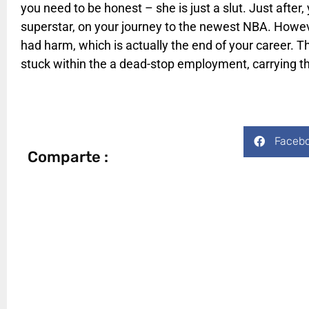
you need to be honest – she is just a slut. Just afte
superstar, on your journey to the newest NBA. How
had harm, which is actually the end of your career. T
stuck within the a dead-stop employment, carrying the
Faceb
Comparte :