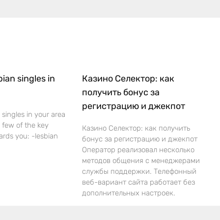
bian singles in
Казино Селектор: как
получить бонус за
регистрацию и джекпот
 singles in your area
 a few of the key
Казино Селектор: как получить
ards you: -lesbian
бонус за регистрацию и джекпот
Оператор реализовал несколько
методов общения с менеджерами
службы поддержки. Телефонный
веб-вариант сайта работает без
дополнительных настроек.