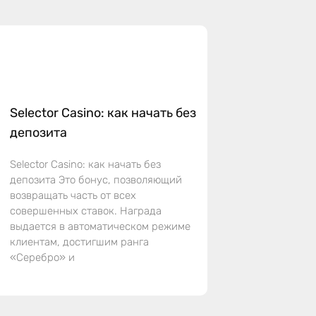
Selector Casino: как начать без
депозита
Selector Casino: как начать без
депозита Это бонус, позволяющий
возвращать часть от всех
совершенных ставок. Награда
выдается в автоматическом режиме
клиентам, достигшим ранга
«Серебро» и