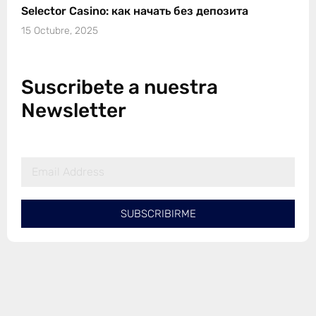
Selector Casino: как начать без депозита
15 Octubre, 2025
Suscribete a nuestra
Newsletter
SUBSCRIBIRME