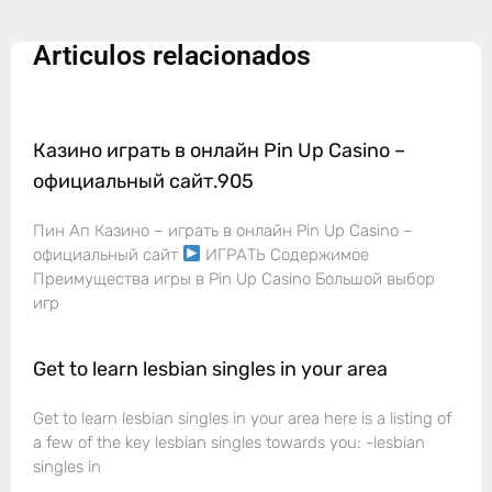
Articulos relacionados
Казино играть в онлайн Pin Up Casino –
официальный сайт.905
Пин Ап Казино – играть в онлайн Pin Up Casino –
официальный сайт
ИГРАТЬ Содержимое
Преимущества игры в Pin Up Casino Большой выбор
игр
Get to learn lesbian singles in your area
Get to learn lesbian singles in your area here is a listing of
a few of the key lesbian singles towards you: -lesbian
singles in