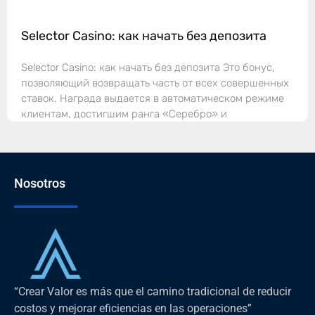
Selector Casino: как начать без депозита
Selector Casino: как начать без депозита Это бонус,
позволяющий возвращать часть от всех совершенных
ставок. Награда выдается в автоматическом режиме
клиентам, достигшим ранга «Серебро» и
Nosotros
“Crear Valor es más que el camino tradicional de reducir
costos y mejorar eficiencias en las operaciones”