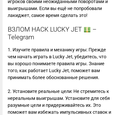
игроков своими неожиданными поворотами и
выигрышами. Если вы ещё не попробовали
лакиджет, самое время сделать это!
ВЗЛОМ HACK LUCKY JET
–
Telegram
1. Изучите правила и механику игры: Прежде
чем начать играть в Lucky Jet, убедитесь, что
вы хорошо понимаете правила игры. Знание
того, как работает Lucky Jet, поможет вам
принимать более обоснованные решения.
2. Установите реальные цели: Не стремитесь к
нереальным выигрышам. Установите для себя
разумные цели и придерживайтесь их. Это
поможет вам избежать импульсивных ставок и