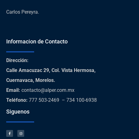
Carlos Pereyra.
Informacion de Contacto
Dirección
:
Calle Amacuzac 29, Col. Vista Hermosa,
Cuernavaca, Morelos.
Email:
contacto@alper.com.mx
Teléfono
:
777 503-2469 – 734 100-6938
Siguenos