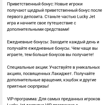
Приветственный бонус: Новые игроки
получают щедрый приветственный бонус после
первого депозита. Станьте частью Lucky Jet
игра и начните свое путешествие с
дополнительными средствами!
Ежедневные бонусы: Заходите каждый день и
получайте ежедневные бонусы. Чем чаще вы
играете, тем больше бонусов вы получаете!
Специальные акции: Участвуйте в уникальных
акциях, посвященных Лакиджет. Получайте
дополнительные вращения, кэшбэк и другие
приятные сюрпризы!
VIP-программа: Для самых преданных игроков