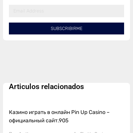
SUBSCRIBIRME
Articulos relacionados
Казино играть в онлайн Pin Up Casino –
официальный сайт.905