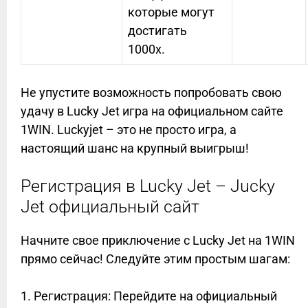
которые могут
достигать
1000x.
Не упустите возможность попробовать свою
удачу в Lucky Jet игра на официальном сайте
1WIN. Luckyjet – это не просто игра, а
настоящий шанс на крупный выигрыш!
Регистрация в Lucky Jet – Jucky
Jet официальный сайт
Начните свое приключение с Lucky Jet на 1WIN
прямо сейчас! Следуйте этим простым шагам:
1. Регистрация: Перейдите на официальный