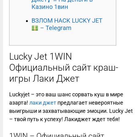
Казино 1вин
ВЗЛОМ HACK LUCKY JET
– Telegram
Lucky Jet 1WIN
Официальный сайт краш-
игры Лаки Джет
Luckyjet – это ваш шанс сорвать куш в мире
азарта!
лаки джет
предлагает невероятные
выигрыши и захватывающие эмоции. Lucky Jet
– твой путь к успеху! Лакиджет ждет тебя!
1WIN – Официальный сайт