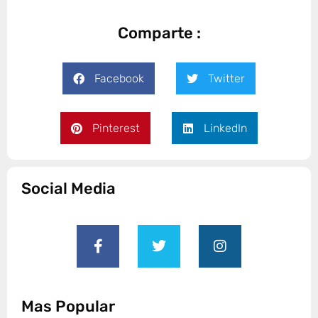
Comparte :
Facebook
Twitter
Pinterest
LinkedIn
Social Media
Mas Popular