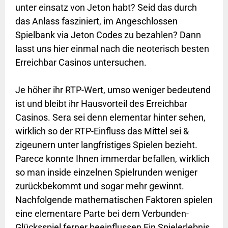
unter einsatz von Jeton habt? Seid das durch
das Anlass fasziniert, im Angeschlossen
Spielbank via Jeton Codes zu bezahlen? Dann
lasst uns hier einmal nach die neoterisch besten
Erreichbar Casinos untersuchen.
Je höher ihr RTP-Wert, umso weniger bedeutend
ist und bleibt ihr Hausvorteil des Erreichbar
Casinos. Sera sei denn elementar hinter sehen,
wirklich so der RTP-Einfluss das Mittel sei &
zigeunern unter langfristiges Spielen bezieht.
Parece konnte Ihnen immerdar befallen, wirklich
so man inside einzelnen Spielrunden weniger
zurückbekommt und sogar mehr gewinnt.
Nachfolgende mathematischen Faktoren spielen
eine elementare Parte bei dem Verbunden-
Glücksspiel ferner beeinflussen Ein Spielerlebnis