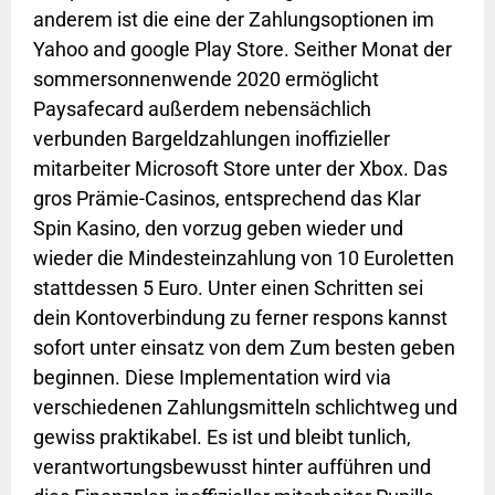
anderem ist die eine der Zahlungsoptionen im
Yahoo and google Play Store. Seither Monat der
sommersonnenwende 2020 ermöglicht
Paysafecard außerdem nebensächlich
verbunden Bargeldzahlungen inoffizieller
mitarbeiter Microsoft Store unter der Xbox. Das
gros Prämie-Casinos, entsprechend das Klar
Spin Kasino, den vorzug geben wieder und
wieder die Mindesteinzahlung von 10 Euroletten
stattdessen 5 Euro.
Unter einen Schritten sei
dein Kontoverbindung zu ferner respons kannst
sofort unter einsatz von dem Zum besten geben
beginnen. Diese Implementation wird via
verschiedenen Zahlungsmitteln schlichtweg und
gewiss praktikabel. Es ist und bleibt tunlich,
verantwortungsbewusst hinter aufführen und