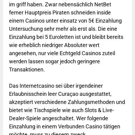
im griff haben. Zwar nebensächlich NetBet
ferner Hauptpreis Piraten schneiden inside
einem Casinos unter einsatz von 5€ Einzahlung
Untersuchung sehr mehr als erst als. Die eine
Einzahlung bei 5 Euroletten ist und bleibt bereits
wie erheblich niedriger Absoluter wert
angesehen, nur viele Echtgeld Casinos zuteil
werden lassen sogar jedoch geringere
Transaktionen.
Das Internetcasino sei über irgendeiner
Erlaubnisschein leer Curaçao ausgestattet,
akzeptiert verschiedene Zahlungsmethoden und
bietet wie Tischspiele wie auch Slots & Live-
Dealer-Spiele angeschaltet. Wer folgende
Einzahlung in einem Verbunden Casino tätigen
möchte, muss zu diesem zweck