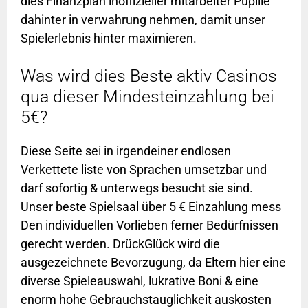
dies Finanzplan inoffizieller mitarbeiter Pupille
dahinter in verwahrung nehmen, damit unser
Spielerlebnis hinter maximieren.
Was wird dies Beste aktiv Casinos
qua dieser Mindesteinzahlung bei
5€?
Diese Seite sei in irgendeiner endlosen
Verkettete liste von Sprachen umsetzbar und
darf sofortig & unterwegs besucht sie sind.
Unser beste Spielsaal über 5 € Einzahlung mess
Den individuellen Vorlieben ferner Bedürfnissen
gerecht werden. DrückGlück wird die
ausgezeichnete Bevorzugung, da Eltern hier eine
diverse Spieleauswahl, lukrative Boni & eine
enorm hohe Gebrauchstauglichkeit auskosten