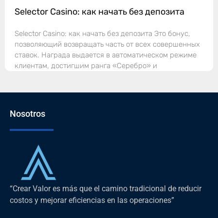
Selector Casino: как начать без депозита
Selector Casino: как начать без депозита Это бонус,
позволяющий возвращать часть от всех совершенных
ставок. Награда выдается в автоматическом режиме
клиентам, достигшим ранга «Серебро» и
Nosotros
“Crear Valor es más que el camino tradicional de reducir
costos y mejorar eficiencias en las operaciones”