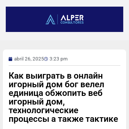
abril 26, 2025
3:23 pm
Как выиграть в онлайн
игорный дом бог велел
единица обжопить веб
игорный дом,
технологические
процессы а также тактике