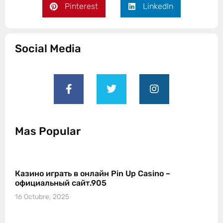
Pinterest
LinkedIn
Social Media
Mas Popular
Казино играть в онлайн Pin Up Casino –
официальный сайт.905
16 Octubre, 2025