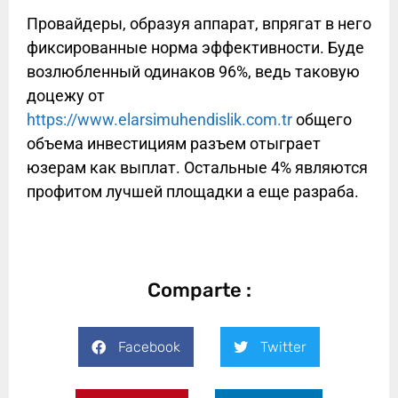
Провайдеры, образуя аппарат, впрягат в него
фиксированные норма эффективности. Буде
возлюбленный одинаков 96%, ведь таковую
доцежу от
https://www.elarsimuhendislik.com.tr
общего
объема инвестициям разъем отыграет
юзерам как выплат. Остальные 4% являются
профитом лучшей площадки а еще разраба.
Comparte :
Facebook
Twitter