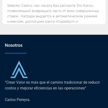
Selector Casino: как начать без депозита Это бонус,
позволяющий возвращать часть от всех совершенных
ставок. Награда выдается в автоматическом режиме
клиентам, достигшим ранга «Серебро» и
Nosotros
“Crear Valor es más que el camino tradicional de reducir
costos y mejorar eficiencias en las operaciones”
Carlos Pereyra.