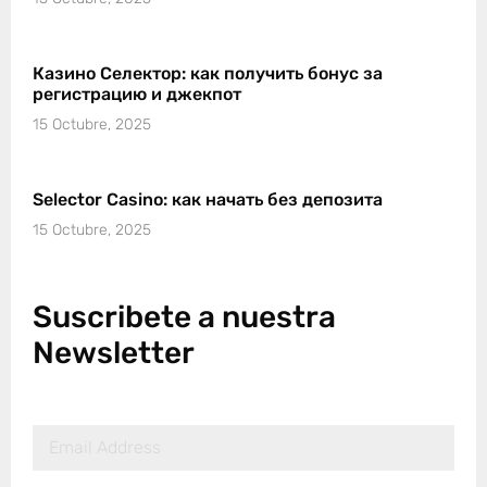
Казино Селектор: как получить бонус за
регистрацию и джекпот
15 Octubre, 2025
Selector Casino: как начать без депозита
15 Octubre, 2025
Suscribete a nuestra
Newsletter