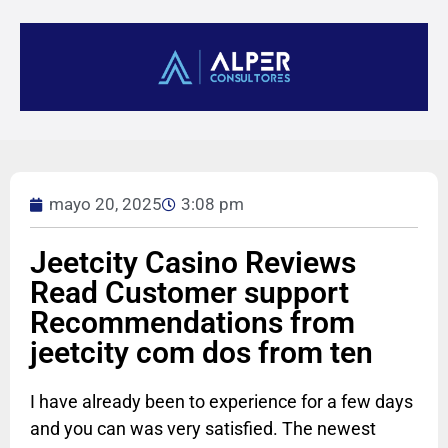
mayo 20, 2025
3:08 pm
Jeetcity Casino Reviews
Read Customer support
Recommendations from
jeetcity com dos from ten
I have already been to experience for a few days
and you can was very satisfied. The newest