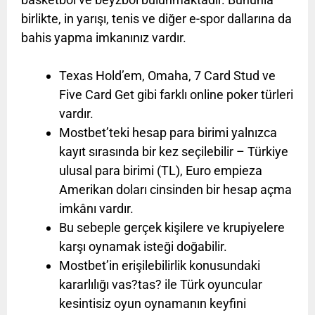
birlikte, in yarışı, tenis ve diğer e-spor dallarına da
bahis yapma imkanınız vardır.
Texas Hold’em, Omaha, 7 Card Stud ve
Five Card Get gibi farklı online poker türleri
vardır.
Mostbet’teki hesap para birimi yalnızca
kayıt sırasında bir kez seçilebilir – Türkiye
ulusal para birimi (TL), Euro empieza
Amerikan doları cinsinden bir hesap açma
imkânı vardır.
Bu sebeple gerçek kişilere ve krupiyelere
karşı oynamak isteği doğabilir.
Mostbet’in erişilebilirlik konusundaki
kararlılığı vas?tas? ile Türk oyuncular
kesintisiz oyun oynamanın keyfini