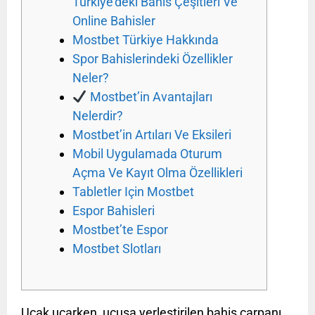
Türkiye’deki Bahis Çeşitleri Ve
Online Bahisler
Mostbet Türkiye Hakkında
Spor Bahislerindeki Özellikler
Neler?
Mostbet’in Avantajları
Nelerdir?
Mostbet’in Artıları Ve Eksileri
Mobil Uygulamada Oturum
Açma Ve Kayıt Olma Özellikleri
Tabletler Için Mostbet
Espor Bahisleri
Mostbet’te Espor
Mostbet Slotları
Uçak uçarken, uçuşa yerleştirilen bahis çarpanı