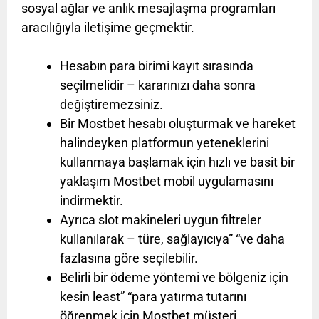
sosyal ağlar ve anlık mesajlaşma programları
aracılığıyla iletişime geçmektir.
Hesabın para birimi kayıt sırasında
seçilmelidir – kararınızı daha sonra
değiştiremezsiniz.
Bir Mostbet hesabı oluşturmak ve hareket
halindeyken platformun yeteneklerini
kullanmaya başlamak için hızlı ve basit bir
yaklaşım Mostbet mobil uygulamasını
indirmektir.
Ayrıca slot makineleri uygun filtreler
kullanılarak – türe, sağlayıcıya” “ve daha
fazlasına göre seçilebilir.
Belirli bir ödeme yöntemi ve bölgeniz için
kesin least” “para yatırma tutarını
öğrenmek için Mostbet müşteri