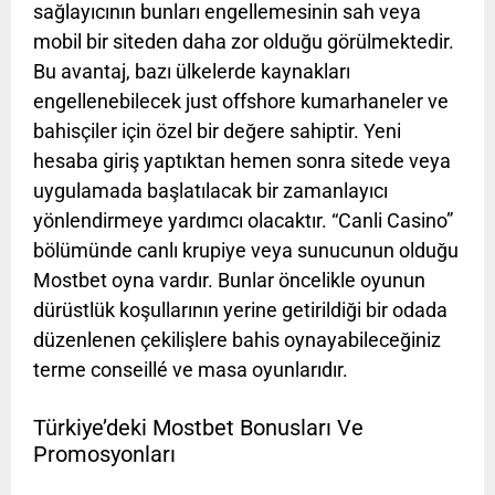
sağlayıcının bunları engellemesinin sah veya
mobil bir siteden daha zor olduğu görülmektedir.
Bu avantaj, bazı ülkelerde kaynakları
engellenebilecek just offshore kumarhaneler ve
bahisçiler için özel bir değere sahiptir. Yeni
hesaba giriş yaptıktan hemen sonra sitede veya
uygulamada başlatılacak bir zamanlayıcı
yönlendirmeye yardımcı olacaktır. “Canli Casino”
bölümünde canlı krupiye veya sunucunun olduğu
Mostbet oyna vardır. Bunlar öncelikle oyunun
dürüstlük koşullarının yerine getirildiği bir odada
düzenlenen çekilişlere bahis oynayabileceğiniz
terme conseillé ve masa oyunlarıdır.
Türkiye’deki Mostbet Bonusları Ve
Promosyonları