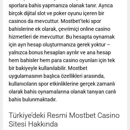
sporlara bahis yapmanıza olanak tanır. Ayrıca
birçok dijital slot ve poker oyunu içeren bir
casinos da mevcuttur. Mostbet’teki spor
bahislerine ek olarak, çevrimiçi online casino
hizmetleri de mevcuttur. Bu hesapta oynamak
için ayrı hesap oluşturmanıza gerek yoktur –
yalnızca bonus hesapları ayrılır ve ana hesap
hem bahisler hem para casino oyunları için tek
bir bakiyeyle kullanılabilir. Mostbet
uygulamasının başlıca özellikleri arasında,
kullanıcıların spor etkinliklerine gerçek zamanlı
olarak bahis oynamalarına olanak tanıyan canlı
bahis bulunmaktadır.
Türkiye’deki Resmi Mostbet Casino
Sitesi Hakkında