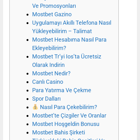
Ve Promosyonları
Mostbet Gazino
Uygulamayı Akıllı Telefona Nasıl
Yükleyebilirim – Talimat
Mostbet Hesabıma Nasıl Para
Ekleyebilirim?
Mostbet Tr’yi Ios’ta Ücretsiz
Olarak Indirin
Mostbet Nedir?
Canlı Casino
Para Yatırma Ve Çekme
Spor Dalları
Nasıl Para Çekebilirim?
Mostbet’te Çizgiler Ve Oranlar
Mostbet Hoşgeldin Bonusu
Mostbet Bahis Şirketi