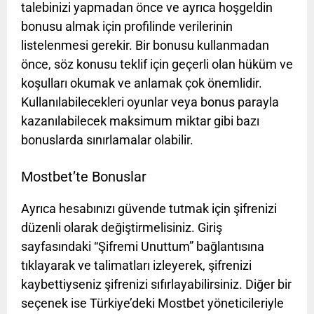
talebinizi yapmadan önce ve ayrıca hoşgeldin
bonusu almak için profilinde verilerinin
listelenmesi gerekir. Bir bonusu kullanmadan
önce, söz konusu teklif için geçerli olan hüküm ve
koşulları okumak ve anlamak çok önemlidir.
Kullanılabilecekleri oyunlar veya bonus parayla
kazanılabilecek maksimum miktar gibi bazı
bonuslarda sınırlamalar olabilir.
Mostbet’te Bonuslar
Ayrıca hesabınızı güvende tutmak için şifrenizi
düzenli olarak değiştirmelisiniz. Giriş
sayfasındaki “Şifremi Unuttum” bağlantısına
tıklayarak ve talimatları izleyerek, şifrenizi
kaybettiyseniz şifrenizi sıfırlayabilirsiniz. Diğer bir
seçenek ise Türkiye’deki Mostbet yöneticileriyle