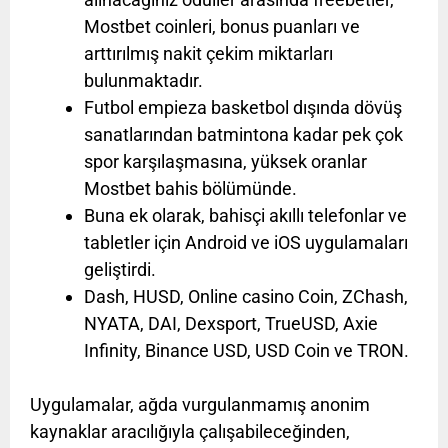
Mostbet coinleri, bonus puanları ve
arttırılmış nakit çekim miktarları
bulunmaktadır.
Futbol empieza basketbol dışında dövüş
sanatlarından batmintona kadar pek çok
spor karşılaşmasına, yüksek oranlar
Mostbet bahis bölümünde.
Buna ek olarak, bahisçi akıllı telefonlar ve
tabletler için Android ve iOS uygulamaları
geliştirdi.
Dash, HUSD, Online casino Coin, ZChash,
NYATA, DAI, Dexsport, TrueUSD, Axie
Infinity, Binance USD, USD Coin ve TRON.
Uygulamalar, ağda vurgulanmamış anonim
kaynaklar aracılığıyla çalışabileceğinden,