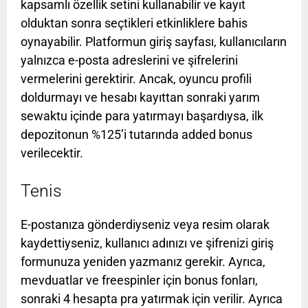
kapsamlı özellik setini kullanabilir ve kayıt
olduktan sonra seçtikleri etkinliklere bahis
oynayabilir. Platformun giriş sayfası, kullanıcıların
yalnızca e-posta adreslerini ve şifrelerini
vermelerini gerektirir. Ancak, oyuncu profili
doldurmayı ve hesabı kayıttan sonraki yarım
sewaktu içinde para yatırmayı başardıysa, ilk
depozitonun %125’i tutarında added bonus
verilecektir.
Tenis
E-postanıza gönderdiyseniz veya resim olarak
kaydettiyseniz, kullanıcı adınızı ve şifrenizi giriş
formunuza yeniden yazmanız gerekir. Ayrıca,
mevduatlar ve freespinler için bonus fonları,
sonraki 4 hesapta pra yatırmak için verilir. Ayrıca