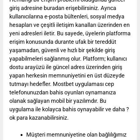
giriş adresine buradan erişebilirsiniz. Ayrıca
kullanıcılarına e-posta bültenleri, sosyal medya
hesapları ve çeşitli iletişim kanalları üzerinden en
yeni adresleri iletir. Bu sayede, üyelerin platforma
erişim konusunda durante ufak bir tereddüt
yaşamadan, güvenli ve hızlı bir şekilde giriş
yapabilmeleri sağlanmış olur. Platform; kullanıcı
dostu arayüzü ile güncel adres üzerinden giriş
yapan herkesin memnuniyetini en üst düzeyde
tutmayı hedefler. Mostbet uygulaması cep
telefonunuzdan bahis oyunları oynamanıza
olanak sağlayan mobil bir yazılımdır. Bu
uygulama ile kolayca bahis oynayabilir ve daha ?
ok para kazanabilirsiniz.
Müşteri memnuniyetine olan bağlılığımız