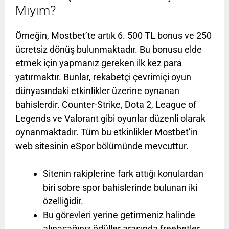
Mıyım?
Örneğin, Mostbet’te artık 6. 500 TL bonus ve 250
ücretsiz dönüş bulunmaktadır. Bu bonusu elde
etmek için yapmanız gereken ilk kez para
yatırmaktır. Bunlar, rekabetçi çevrimiçi oyun
dünyasındaki etkinlikler üzerine oynanan
bahislerdir. Counter-Strike, Dota 2, League of
Legends ve Valorant gibi oyunlar düzenli olarak
oynanmaktadır. Tüm bu etkinlikler Mostbet’in
web sitesinin eSpor bölümünde mevcuttur.
Sitenin rakiplerine fark attığı konulardan
biri sobre spor bahislerinde bulunan iki
özelliğidir.
Bu görevleri yerine getirmeniz halinde
alınacağınız ödüller arasında freebetler,