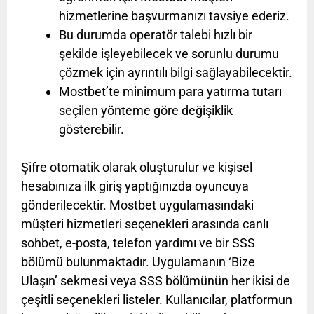
hizmetlerine başvurmanızı tavsiye ederiz.
Bu durumda operatör talebi hızlı bir
şekilde işleyebilecek ve sorunlu durumu
çözmek için ayrıntılı bilgi sağlayabilecektir.
Mostbet’te minimum para yatırma tutarı
seçilen yönteme göre değişiklik
gösterebilir.
Şifre otomatik olarak oluşturulur ve kişisel
hesabınıza ilk giriş yaptığınızda oyuncuya
gönderilecektir. Mostbet uygulamasındaki
müşteri hizmetleri seçenekleri arasında canlı
sohbet, e-posta, telefon yardımı ve bir SSS
bölümü bulunmaktadır. Uygulamanın ‘Bize
Ulaşın’ sekmesi veya SSS bölümünün her ikisi de
çeşitli seçenekleri listeler. Kullanıcılar, platformun