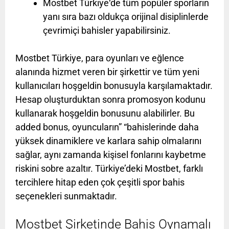
Mostbet Türkiye‘de tüm popüler sporların
yanı sıra bazı oldukça orijinal disiplinlerde
çevrimiçi bahisler yapabilirsiniz.
Mostbet Türkiye, para oyunları ve eğlence
alanında hizmet veren bir şirkettir ve tüm yeni
kullanıcıları hoşgeldin bonusuyla karşılamaktadır.
Hesap oluşturduktan sonra promosyon kodunu
kullanarak hoşgeldin bonusunu alabilirler. Bu
added bonus, oyuncuların” “bahislerinde daha
yüksek dinamiklere ve karlara sahip olmalarını
sağlar, aynı zamanda kişisel fonlarını kaybetme
riskini sobre azaltır. Türkiye’deki Mostbet, farklı
tercihlere hitap eden çok çeşitli spor bahis
seçenekleri sunmaktadır.
Mostbet Şirketinde Bahis Oynamalı