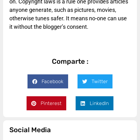
on. Copyright laws is a rule one provides articles
anyone generate, such as pictures, movies,
otherwise tunes safer. It means no-one can use
it without the blogger’s consent.
Comparte :
Facebook
Twitter
Pinterest
LinkedIn
Social Media