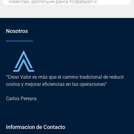
клиентам, достигшим ранга «Серебро» и
Nosotros
“Crear Valor es más que el camino tradicional de reducir
costos y mejorar eficiencias en las operaciones”
Carlos Pereyra.
Informacion de Contacto