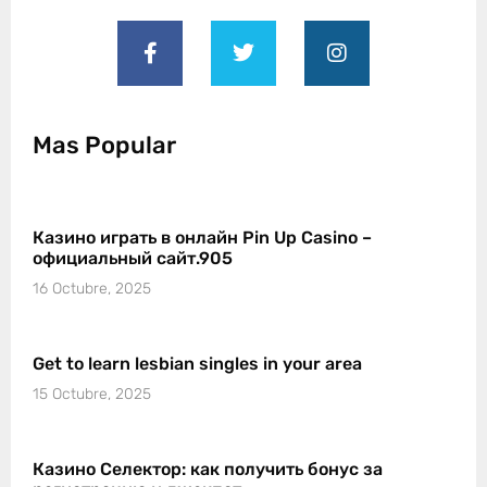
Mas Popular
Казино играть в онлайн Pin Up Casino –
официальный сайт.905
16 Octubre, 2025
Get to learn lesbian singles in your area
15 Octubre, 2025
Казино Селектор: как получить бонус за