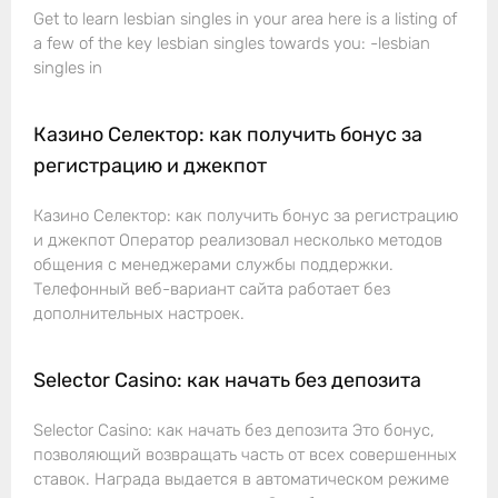
Get to learn lesbian singles in your area here is a listing of
a few of the key lesbian singles towards you: -lesbian
singles in
Казино Селектор: как получить бонус за
регистрацию и джекпот
Казино Селектор: как получить бонус за регистрацию
и джекпот Оператор реализовал несколько методов
общения с менеджерами службы поддержки.
Телефонный веб-вариант сайта работает без
дополнительных настроек.
Selector Casino: как начать без депозита
Selector Casino: как начать без депозита Это бонус,
позволяющий возвращать часть от всех совершенных
ставок. Награда выдается в автоматическом режиме