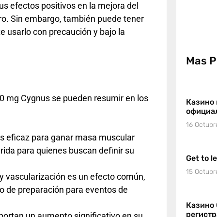
us efectos positivos en la mejora del
gro. Sin embargo, también puede tener
e usarlo con precaución y bajo la
Mas P
00 mg Cygnus se pueden resumir en los
Казино 
официа
16 Octubr
es eficaz para ganar masa muscular
erida para quienes buscan definir su
Get to l
15 Octubr
y vascularización es un efecto común,
lo de preparación para eventos de
Казино 
регист
ortan un aumento significativo en su