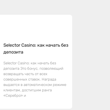
Selector Casino: как начать без
депозита
Selector Casino: как начать без
депозита Это бонус, позволяющий
возвращать часть от всех
совершенных ставок. Награда
выдается в автоматическом режиме
клиентам, достигшим ранга
«Серебро» и