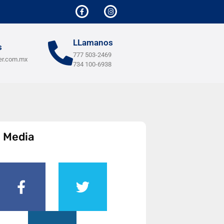
LLamanos
s
777 503-2469
er.com.mx
734 100-6938
l Media