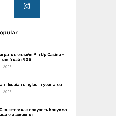
opular
играть в онлайн Pin Up Casino –
льный сайт.905
e, 2025
earn lesbian singles in your area
e, 2025
Селектор: как получить бонус за
рацию и джекпот