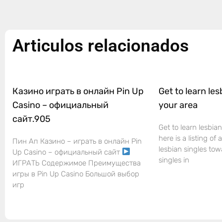
Articulos relacionados
Казино играть в онлайн Pin Up
Get to learn les
Casino – официальный
your area
сайт.905
Get to learn lesbian
here is a listing of
Пин Ап Казино – играть в онлайн Pin
lesbian singles tow
Up Casino – официальный сайт
singles in
ИГРАТЬ Содержимое Преимущества
игры в Pin Up Casino Большой выбор
игр