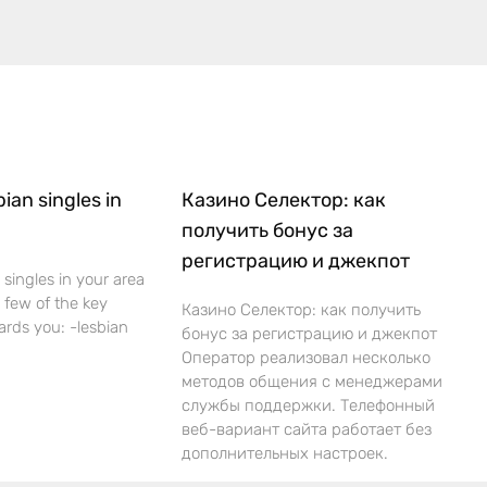
bian singles in
Казино Селектор: как
получить бонус за
регистрацию и джекпот
 singles in your area
 a few of the key
Казино Селектор: как получить
ards you: -lesbian
бонус за регистрацию и джекпот
Оператор реализовал несколько
методов общения с менеджерами
службы поддержки. Телефонный
веб-вариант сайта работает без
дополнительных настроек.