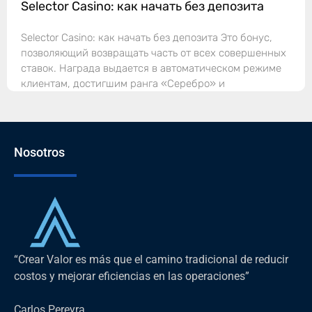
Selector Casino: как начать без депозита
Selector Casino: как начать без депозита Это бонус,
позволяющий возвращать часть от всех совершенных
ставок. Награда выдается в автоматическом режиме
клиентам, достигшим ранга «Серебро» и
Nosotros
“Crear Valor es más que el camino tradicional de reducir
costos y mejorar eficiencias en las operaciones”
Carlos Pereyra.