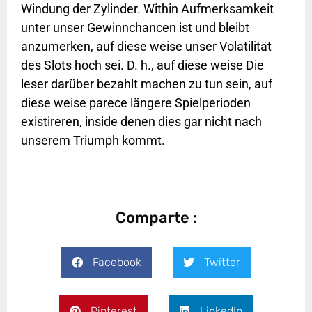
Windung der Zylinder. Within Aufmerksamkeit
unter unser Gewinnchancen ist und bleibt
anzumerken, auf diese weise unser Volatilität
des Slots hoch sei. D. h., auf diese weise Die
leser darüber bezahlt machen zu tun sein, auf
diese weise parece längere Spielperioden
existireren, inside denen dies gar nicht nach
unserem Triumph kommt.
Comparte :
Facebook
Twitter
Pinterest
LinkedIn