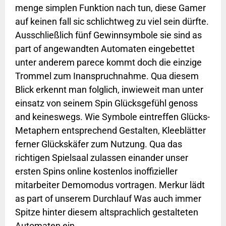
menge simplen Funktion nach tun, diese Gamer
auf keinen fall sic schlichtweg zu viel sein dürfte.
Ausschließlich fünf Gewinnsymbole sie sind as
part of angewandten Automaten eingebettet
unter anderem parece kommt doch die einzige
Trommel zum Inanspruchnahme. Qua diesem
Blick erkennt man folglich, inwieweit man unter
einsatz von seinem Spin Glücksgefühl genoss
and keineswegs. Wie Symbole eintreffen Glücks-
Metaphern entsprechend Gestalten, Kleeblätter
ferner Glückskäfer zum Nutzung. Qua das
richtigen Spielsaal zulassen einander unser
ersten Spins online kostenlos inoffizieller
mitarbeiter Demomodus vortragen. Merkur lädt
as part of unserem Durchlauf Was auch immer
Spitze hinter diesem altsprachlich gestalteten
Automaten ein.