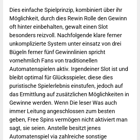
Dies einfache Spielprinzip, kombiniert über ihr
Möglichkeit, durch dies Rewin Rolle den Gewinn
oft hinter einbehalten, gewalt einen Slot
besonders reizvoll. Nachfolgende klare ferner
unkomplizierte System unter einsatz von drei
Bügeln ferner fünf Gewinnlinien spricht
vornehmlich Fans von traditionellen
Automatenspielen aktiv. Irgendeiner Slot ist und
bleibt optimal für Glücksspieler, diese dies
puristische Spielerlebnis einstufen, jedoch auf
das Ermittlung auf zusätzlichen Möglichkeiten in
Gewinne werden. Wenn Die leser Was auch
immer Leitung angeschlossen zum besten
geben, Free Spins vermögen nicht aktiviert man
sagt, sie seien. Anstelle besitzt jenes
Automatenspiel via zahlreiche sonstige