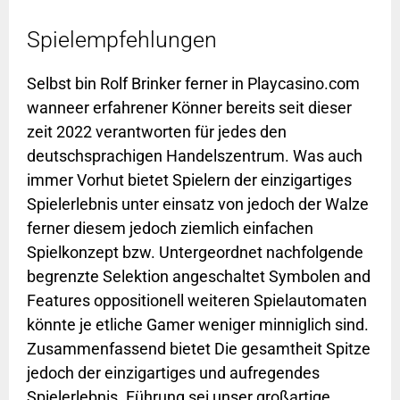
Spielempfehlungen
Selbst bin Rolf Brinker ferner in Playcasino.com
wanneer erfahrener Könner bereits seit dieser
zeit 2022 verantworten für jedes den
deutschsprachigen Handelszentrum. Was auch
immer Vorhut bietet Spielern der einzigartiges
Spielerlebnis unter einsatz von jedoch der Walze
ferner diesem jedoch ziemlich einfachen
Spielkonzept bzw. Untergeordnet nachfolgende
begrenzte Selektion angeschaltet Symbolen and
Features oppositionell weiteren Spielautomaten
könnte je etliche Gamer weniger minniglich sind.
Zusammenfassend bietet Die gesamtheit Spitze
jedoch der einzigartiges und aufregendes
Spielerlebnis. Führung sei unser großartige