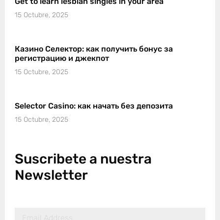
Get to learn lesbian singles in your area
15 Octubre, 2025
Казино Селектор: как получить бонус за
регистрацию и джекпот
15 Octubre, 2025
Selector Casino: как начать без депозита
15 Octubre, 2025
Suscribete a nuestra
Newsletter