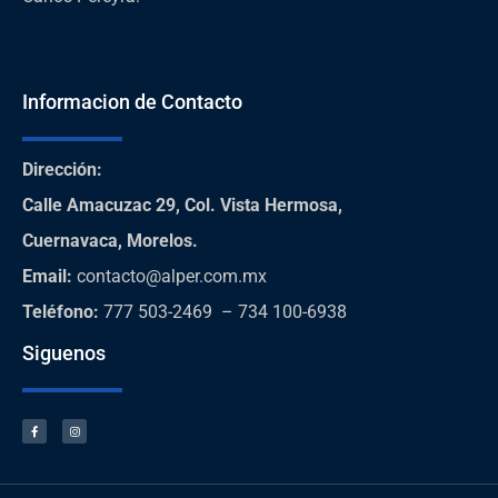
Informacion de Contacto
Dirección
:
Calle Amacuzac 29, Col. Vista Hermosa,
Cuernavaca, Morelos.
Email:
contacto@alper.com.mx
Teléfono
:
777 503-2469 – 734 100-6938
Siguenos