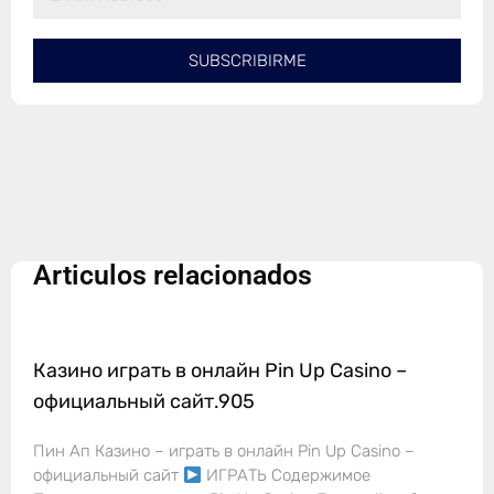
SUBSCRIBIRME
Articulos relacionados
Казино играть в онлайн Pin Up Casino –
официальный сайт.905
Пин Ап Казино – играть в онлайн Pin Up Casino –
официальный сайт
ИГРАТЬ Содержимое