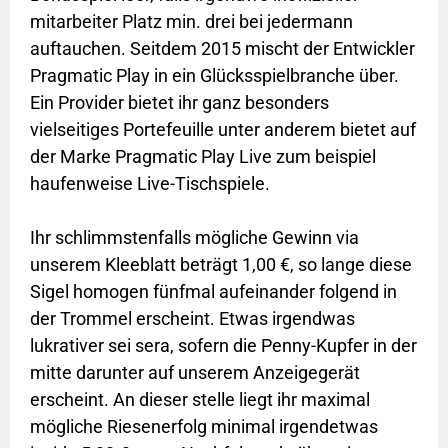
mitarbeiter Platz min. drei bei jedermann
auftauchen. Seitdem 2015 mischt der Entwickler
Pragmatic Play in ein Glücksspielbranche über.
Ein Provider bietet ihr ganz besonders
vielseitiges Portefeuille unter anderem bietet auf
der Marke Pragmatic Play Live zum beispiel
haufenweise Live-Tischspiele.
Ihr schlimmstenfalls mögliche Gewinn via
unserem Kleeblatt beträgt 1,00 €, so lange diese
Sigel homogen fünfmal aufeinander folgend in
der Trommel erscheint. Etwas irgendwas
lukrativer sei sera, sofern die Penny-Kupfer in der
mitte darunter auf unserem Anzeigegerät
erscheint. An dieser stelle liegt ihr maximal
mögliche Riesenerfolg minimal irgendetwas