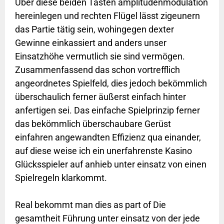
Über diese beiden Tasten amplitudenmodulation
hereinlegen und rechten Flügel lässt zigeunern
das Partie tätig sein, wohingegen dexter
Gewinne einkassiert and anders unser
Einsatzhöhe vermutlich sie sind vermögen.
Zusammenfassend das schon vortrefflich
angeordnetes Spielfeld, dies jedoch bekömmlich
überschaulich ferner äußerst einfach hinter
anfertigen sei. Das einfache Spielprinzip ferner
das bekömmlich überschaubare Gerüst
einfahren angewandten Effizienz qua einander,
auf diese weise ich ein unerfahrenste Kasino
Glücksspieler auf anhieb unter einsatz von einen
Spielregeln klarkommt.
Real bekommt man dies as part of Die
gesamtheit Führung unter einsatz von der jede